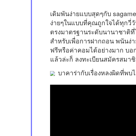
เดิมพันง่ายแบบสุดๆกับ sagame 
ง่ายๆในแบบที่คุณถูกใจได้ทุกวี่
ตรงมาตรฐานระดับนานาชาติที่ได
สำหรับเพื่อการฝากถอน พนันง่า
ฟรีหรือค่าคอมได้อย่างมาก บอ
แล้วล่ะก็ ลงทะเบียนสมัครสมาชิ
บาคาร่ากับเรื่องหลงผิดที่พบได้