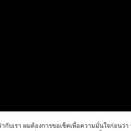
ร่ากับเรา ผมต้องการขอเช็คเพื่อความมั่นใจก่อนว่