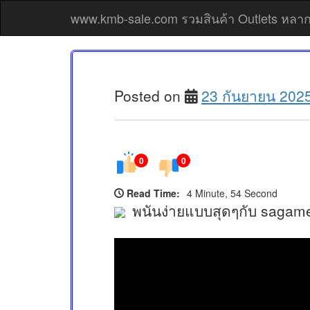
Skip
www.kmb-sale.com รวมสินค้า Outlets หลากหล
to
content
Posted on
23 กันยายน 202
0
0
Read Time:
4 Minute, 54 Second
พนันง่ายแบบสุดๆกับ sagame 