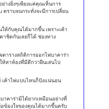
อย่างยิ่งๆเพียงแค่คุณเห็นการ
รับ ตราบจนกระทั่งจะมีการเปลี่ยน
นให้กับคุณได้มากขึ้น เพราะเค้า
ตาชิดกันเลยก็ได้ ช่องทาง
พินิจตารางสถิติการออกไพ่บาคาร่า
้หาห้องที่มีดีกว่าฝืนเล่นไป
ที เค้าไพ่แบบไหนก็ปังแน่นอน
บาคาร่ามิได้ยากเหมือนอย่างที่
ข้อข้องใจของคุณได้มากขึ้นครับ