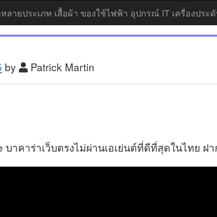
ายประเภท เสื้อผ้า ของใช้ไฟฟ้า อุปกรณ์ IT เครื่องประดับ
5
by
Patrick Martin
บาคาร่าเว็บตรงไม่ผ่านเอเย่นต์ที่ดีที่สุดในไทย ฝ