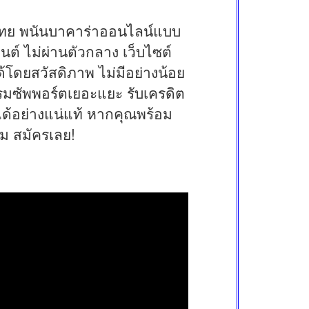
ดในไทย พนันบาคาร่าออนไลน์แบบ
นต์ ไม่ผ่านตัวกลาง เว็บไซต์
้โดยสวัสดิภาพ ไม่มีอย่างน้อย
รมซัพพอร์ตเยอะแยะ รับเครดิต
้อย่างแน่แท้ หากคุณพร้อม
ยม สมัครเลย!