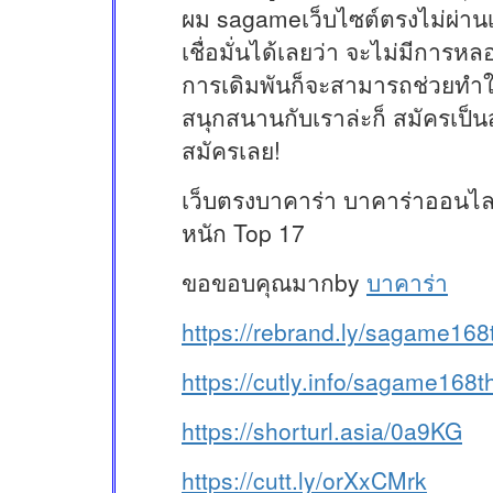
ผม sagameเว็บไซต์ตรงไม่ผ่าน
เชื่อมั่นได้เลยว่า จะไม่มีการ
การเดิมพันก็จะสามารถช่วยทำใ
สนุกสนานกับเราล่ะก็ สมัครเป็
สมัครเลย!
เว็บตรงบาคาร่า บาคาร่าออนไ
หนัก Top 17
ขอขอบคุณมากby
บาคาร่า
https://rebrand.ly/sagame168
https://cutly.info/sagame168t
https://shorturl.asia/0a9KG
https://cutt.ly/orXxCMrk