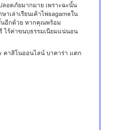
มปลอดภัยมากมาย เพราะฉะนั้น
ึกษาเล่าเรียนเค้าไพ่sagameใน
้นอีกด้วย หากคุณพร้อม
ฟรี ไร้ค่าขนบธรรมเนียมแน่นอน
y คาสิโนออนไลน์ บาคาร่า แตก