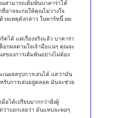
ุณสามารถเดิมพันบาคาร่าได้
ากที่อาจจะก่อให้คุณไม่วางใจ
 ด้วยเหตุดังกล่าว ในพาร์ทนี้ ผม
ิตได้ แต่เรื่องจริงแล้ว บาคาร่า
ล็อกผลตามใจเจ้ามือแน่ๆ คุณจะ
นผลของการเดิมพันอย่างไม่ต้อง
ะเนผลสรุปการเล่นได้ แต่ว่ามัน
หรับการเล่นอยู่ตลอด มันจะช่วย
ามือได้เปรียบมากกว่าฝั่งผู้
 แต่ว่าบอกเลยว่า มันแทบจะพอๆ