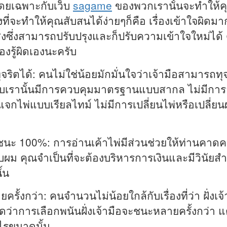
ดยเฉพาะกับเว็บ
sagame
ของพวกเรานั้นจะทำให้ค
งที่จะทำให้คุณสับสนได้ง่ายๆก็คือ เรื่องเข้าใจผิดม
ป็นสิ่งซึ่งสามารถปรับปรุงและก็ปรับความเข้าใจใหม่ได้
องรู้ผิดเองนะครับ
ริตได้: คนไม่ใช่น้อยมักมั่นใจว่าเจ้ามือสามารถทุจร
บเรานั้นมีการควบคุมมาตรฐานแบบสากล ไม่มีการ
จกไพ่แบบเรียลไทม์ ไม่มีการเปลี่ยนไพ่หรือเปลี่ย
พ่ชนะ 100%: การอ่านเค้าไพ่มีส่วนช่วยให้ท่านคาดค
ผม คุณจำเป็นที่จะต้องบริหารการเงินและมีวินัยสำ
้น
อยครั้งกว่า: คนจำนวนไม่น้อยใกล้กับเรื่องที่ว่า ฝั่งเจ้
ิดว่าการเลือกพนันฝั่งเจ้ามือจะชนะหลายครั้งกว่า
ะไรขนาดนั้น