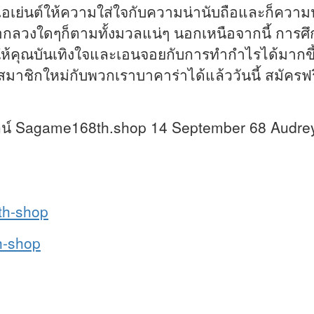
เอเย่นต์ให้ความใส่ใจกับความน่านับถือและก็ควา
หลอกลวงใดๆก็ตามทั้งมวลแน่ๆ นอกเหนือจากนี้ การศ
ห้คุณบันเทิงใจและเอนจอยกับการทำกำไรได้มากขึ
นสมาชิกใหม่กับพวกเราบาคาร่าได้แล้ววันนี้ สมัคร
ลน์ Sagame168th.shop 14 September 68 Audre
th-shop
h-shop