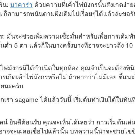
พัน:
บาคาร่า
ด้วยความที่เค้าไพ่มังกรนั้นสังเกตง่าย
กัน ก็สามารถพนันตามฝั่งเดิมไปเรื่อยๆได้แล้วล่ะขอ
: มันจะช่วยเพิ่มความเชื่อมั่นสำหรับเพื่อการเดิมพั
นต่ำ 5 ตา แล้วก็ในบางครั้งบางทีอาจจะยาวถึง 10 
 เค้าไพ่มังกรมิได้กำเนิดในทุกห้อง คุณจำเป็นจะต้อง
กิดเค้าไพ่มังกรหรือไม่ ถ้าหากว่าไม่มีเลย ชี้แนะให
เลยนะครับ
เรา sagame ได้แล้ววันนี้ เริ่มต้นทำเงินได้ในทัน
 ยินดีต้อนรับ คุณจะเห็นได้เลยว่า การเริ่มต้นเล่น
คุณอาจจะเผลอเชื่อไปแล้วนั้น บทความนี้น่าจะช่วยไข