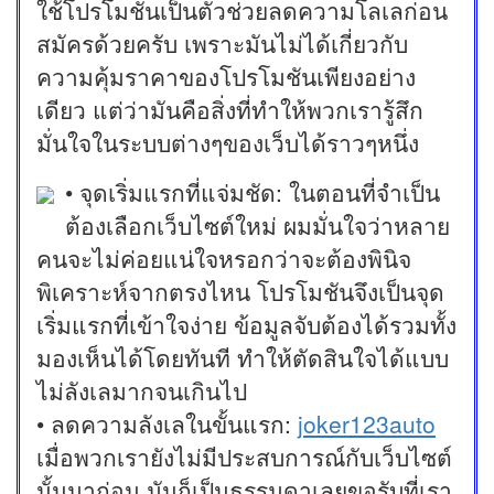
ใช้โปรโมชันเป็นตัวช่วยลดความโลเลก่อน
สมัครด้วยครับ เพราะมันไม่ได้เกี่ยวกับ
ความคุ้มราคาของโปรโมชันเพียงอย่าง
เดียว แต่ว่ามันคือสิ่งที่ทำให้พวกเรารู้สึก
มั่นใจในระบบต่างๆของเว็บได้ราวๆหนึ่ง
• จุดเริ่มแรกที่แจ่มชัด: ในตอนที่จำเป็น
ต้องเลือกเว็บไซต์ใหม่ ผมมั่นใจว่าหลาย
คนจะไม่ค่อยแน่ใจหรอกว่าจะต้องพินิจ
พิเคราะห์จากตรงไหน โปรโมชันจึงเป็นจุด
เริ่มแรกที่เข้าใจง่าย ข้อมูลจับต้องได้รวมทั้ง
มองเห็นได้โดยทันที ทำให้ตัดสินใจได้แบบ
ไม่ลังเลมากจนเกินไป
• ลดความลังเลในขั้นแรก:
joker123auto
เมื่อพวกเรายังไม่มีประสบการณ์กับเว็บไซต์
นั้นมาก่อน มันก็เป็นธรรมดาเลยขอรับที่เรา