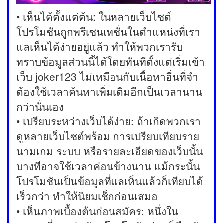
• เห็นได้ตั้งแต่ต้น: ในหลายเว็บไซต์
โปรโมชันถูกพรีเซนเทชั่นในตำแหน่งที่เรา
แลเห็นได้ง่ายอยู่แล้ว ทำให้พวกเรารับ
ทราบข้อมูลส่วนนี้ได้โดยทันทีตั้งแต่เริ่มเข้า
เว็บ joker123 ไม่เหมือนกับเนื้อหาอื่นที่จำ
ต้องใช้เวลาค้นหาเพิ่มเติมอีกเป็นเวลานาน
กว่านั่นเอง
• เปรียบระหว่างเว็บได้ง่าย: ถ้าเกิดพวกเรา
ดูหลายเว็บไซต์พร้อม การเปรียบเทียบราย
นามเกม ระบบ หรือรายละเอียดของเว็บนั้น
บางทีอาจใช้เวลาค่อนข้างนาน แม้กระนั้น
โปรโมชันเป็นข้อมูลที่แลเห็นแล้วก็เทียบได้
เร็วกว่า ทำให้นิยมเช็กก่อนเสมอ
• เห็นภาพเบื้องต้นก่อนสมัคร: หนึ่งใน