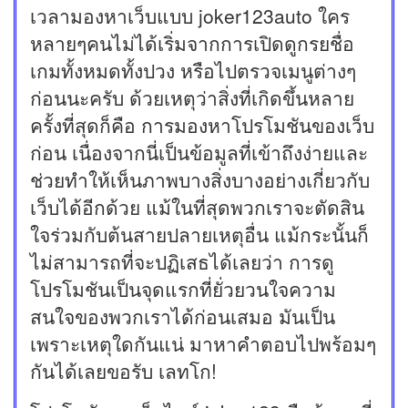
เวลามองหาเว็บแบบ joker123auto ใคร
หลายๆคนไม่ได้เริ่มจากการเปิดดูกรยชื่อ
เกมทั้งหมดทั้งปวง หรือไปตรวจเมนูต่างๆ
ก่อนนะครับ ด้วยเหตุว่าสิ่งที่เกิดขึ้นหลาย
ครั้งที่สุดก็คือ การมองหาโปรโมชันของเว็บ
ก่อน เนื่องจากนี่เป็นข้อมูลที่เข้าถึงง่ายและ
ช่วยทำให้เห็นภาพบางสิ่งบางอย่างเกี่ยวกับ
เว็บได้อีกด้วย แม้ในที่สุดพวกเราจะตัดสิน
ใจร่วมกับต้นสายปลายเหตุอื่น แม้กระนั้นก็
ไม่สามารถที่จะปฏิเสธได้เลยว่า การดู
โปรโมชันเป็นจุดแรกที่ยั่วยวนใจความ
สนใจของพวกเราได้ก่อนเสมอ มันเป็น
เพราะเหตุใดกันแน่ มาหาคำตอบไปพร้อมๆ
กันได้เลยขอรับ เลทโก!