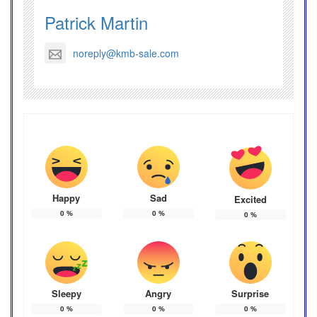
Patrick Martin
noreply@kmb-sale.com
Happy
Sad
Excited
0
%
0
%
0
%
Sleepy
Angry
Surprise
0
%
0
%
0
%