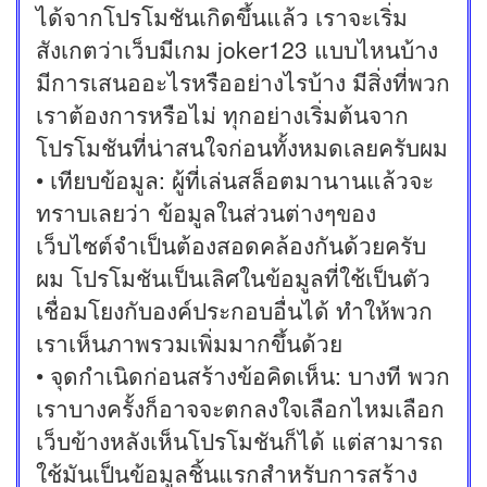
ได้จากโปรโมชันเกิดขึ้นแล้ว เราจะเริ่ม
สังเกตว่าเว็บมีเกม joker123 แบบไหนบ้าง
มีการเสนออะไรหรืออย่างไรบ้าง มีสิ่งที่พวก
เราต้องการหรือไม่ ทุกอย่างเริ่มต้นจาก
โปรโมชันที่น่าสนใจก่อนทั้งหมดเลยครับผม
• เทียบข้อมูล: ผู้ที่เล่นสล็อตมานานแล้วจะ
ทราบเลยว่า ข้อมูลในส่วนต่างๆของ
เว็บไซต์จำเป็นต้องสอดคล้องกันด้วยครับ
ผม โปรโมชันเป็นเลิศในข้อมูลที่ใช้เป็นตัว
เชื่อมโยงกับองค์ประกอบอื่นได้ ทำให้พวก
เราเห็นภาพรวมเพิ่มมากขึ้นด้วย
• จุดกำเนิดก่อนสร้างข้อคิดเห็น: บางที พวก
เราบางครั้งก็อาจจะตกลงใจเลือกไหมเลือก
เว็บข้างหลังเห็นโปรโมชันก็ได้ แต่สามารถ
ใช้มันเป็นข้อมูลชิ้นแรกสำหรับการสร้าง