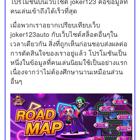
โปรโมชันบนเว็บไซต์ joker123 คือข้อมูลที่
คนเล่นเข้าถึงได้เร็วที่สุด
เมื่อพวกเราอยากเปรียบเทียบเว็บ
joker123auto กับเว็บไซต์สล็อตอื่นๆใน
เวลาเดียวกัน สิ่งที่ถูกเห็นก่อนชอบส่งผลต่อ
การตัดสินใจของเราอยู่แล้ว โปรโมชันเป็น
หนึ่งในข้อมูลที่คนเล่นนิยมใช้เป็นอย่างแรก
เนื่องจากว่าไม่ต้องศึกษานานเหมือนส่วน
อื่นๆ