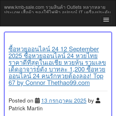
Skip
www.kmb-sale.com รวมสินค้า Outlets หลากหลาย
to
ประเภท เสื้อผ้า ของใช้ไฟฟ้า อุปกรณ์ IT เครื่องประดับ
content
โทรศัพท์มือถือ Outlet prices
T
o
g
g
l
e
ซื้อหวยออนไลน์ 24 12 September
n
2025 ซื้อหวยออนไลน์ 24 หวยไทย
a
ราคาดีที่สุดในเอเชีย หวยหุ้น รวมเลข
v
เด็ดอาจารย์ดัง บาทละ 1,200 ซื้อหวย
i
g
ออนไลน์ 24 คนรักหวยต้องลอง! Top
a
67 by Connor Thethao99.com
t
i
o
n
Posted on
13 กรกฎาคม 2025
by
Patrick Martin