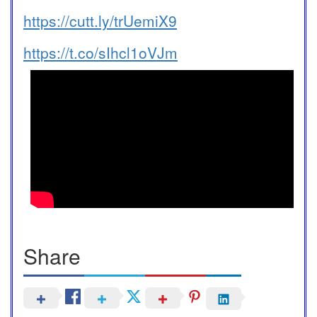
https://cutt.ly/trUemiX9
https://t.co/sIhcl1oVJm
Share