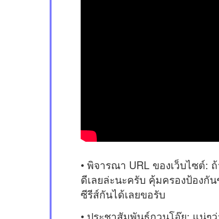
• พิจารณา URL ของเว็บไซต์: ถ้า
ดีเลยล่ะนะครับ คุ้มครองป้องกั
ซีรีส์กันได้เลยขอรับ
• ประชาสัมพันธ์กวนโอ๊ย: แน่ๆว