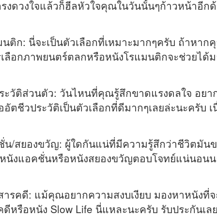
ี่ตรงดวงใจแล้วก็ฮีลหัวใจคุณในวันนั้นๆก้าวหน้าอีก
ิก: นี่จะเป็นตัวเลือกที่เหมาะมากๆครับ ถ้าหากคุณรู
ารเลือกภาพยนตร์ตลกหรือหนังโรแมนติกจะช่วยได้ม
ะวัติส่วนตัว: วันไหนที่คุณรู้สึกขาดแรงดลใจ อย
อัตชีวประวัติเป็นตัวเลือกที่ดีมากๆเลยล่ะนะครับ 
น/สยองขวัญ: ผู้ใดกันแน่ที่มีความรู้สึกว่าชีวิตม
่ หนังแอคชั่นหรือหนังสยองขวัญตอบโจทย์แน่นอนนะ
สารคดี: แม้คุณอยากความสงบเงียบ มองหาหนังที่จ
ดีหรือหนัง Slow Life นี่แหละนะครับ รับประกันเ