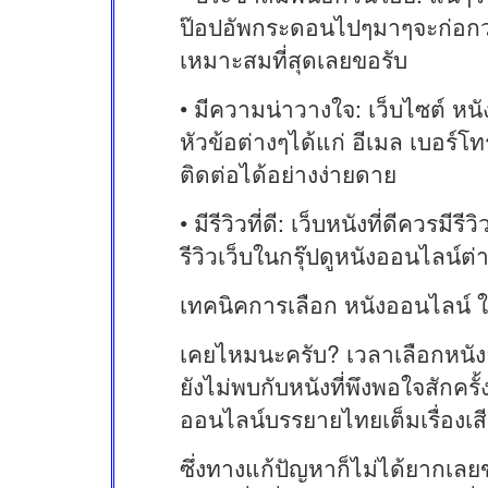
ป๊อปอัพกระดอนไปๆมาๆจะก่อกวน
เหมาะสมที่สุดเลยขอรับ
• มีความน่าวางใจ: เว็บไซต์ หน
หัวข้อต่างๆได้แก่ อีเมล เบอร์โ
ติดต่อได้อย่างง่ายดาย
• มีรีวิวที่ดี: เว็บหนังที่ดีควร
รีวิวเว็บในกรุ๊ปดูหนังออนไลน์ต
เทคนิคการเลือก หนังออนไลน์ ใ
เคยไหมนะครับ? เวลาเลือกหนังอ
ยังไม่พบกับหนังที่พึงพอใจสักครั
ออนไลน์บรรยายไทยเต็มเรื่องเส
ซึ่งทางแก้ปัญหาก็ไม่ได้ยากเล