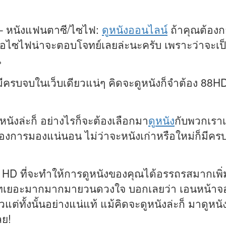
 – หนังแฟนตาซี/ไซไฟ:
ดูหนังออนไลน์
ถ้าคุณต้องก
อไซไฟน่าจะตอบโจทย์เลยล่ะนะครับ เพราะว่าจะเ
น
็มีครบจบในเว็บเดียวแน่ๆ คิดจะดูหนังก็จำต้อง 88HD
หนังล่ะก็ อย่างไรก็จะต้องเลือกมา
ดูหนัง
กับพวกเราเ
้องการมองแน่นอน ไม่ว่าจะหนังเก่าหรือใหม่ก็มีคร
D ที่จะทำให้การดูหนังของคุณได้อรรถรสมากเพิ่มขึ้
เยอะมากมากมายวนดวงใจ บอกเลยว่า เอนหน้าจอยอย
วแต่ทั้งนั้นอย่างแน่แท้ แม้คิดจะดูหนังล่ะก็ มาดูหนั
ลย!