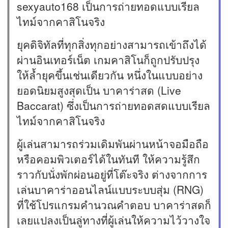
sexyauto168 เป็นการถ่ายทอดแบบเรียล
ไทม์จากคาสิโนจริง
ยุคดิจิทัลที่ทุกสิ่งทุกอย่างสามารถเข้าถึงได้
ผ่านอินเทอร์เน็ต เกมคาสิโนก็ถูกปรับปรุง
ให้ล้ำยุคขึ้นเช่นเดียวกัน หนึ่งในแบบอย่าง
ยอดนิยมสูงสุดเป็น บาคาร่าสด (Live
Baccarat) ซึ่งเป็นการถ่ายทอดสดแบบเรียล
ไทม์จากคาสิโนจริง
ผู้เล่นสามารถร่วมเดิมพันผ่านหน้าจอมือถือ
หรือคอมพิวเตอร์ได้ในทันที ให้ความรู้สึก
ราวกับนั่งพักผ่อนอยู่ที่โต๊ะจริง ต่างจากการ
เล่นบาคาร่าออนไลน์แบบระบบสุ่ม (RNG)
ที่ใช้โปรแกรมคำนวณคำตอบ บาคาร่าสดก็
เลยแปลงเป็นลู่ทางที่ผู้เล่นให้ความไว้วางใจ