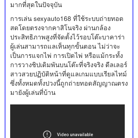
มากที่สุดในปัจจุบัน
การเล่น sexyauto168 ที่ใช้ระบบถ่ายทอด
สดโดยตรงจากคาสิโนจริง ผ่านกล้อง
ประสิทธิภาพสูงที่จัดตั้งไว้รอบโต๊ะบาคาร่า
ผู้เล่นสามารถแลเห็นทุกขั้นตอน ไม่ว่าจะ
เป็นการแจกไพ่ การเปิดไพ่ หรือแม้กระทั้ง
การวางชิปเดิมพันบนโต๊ะที่จริงจริง ดีลเลอร์
สาวสวยปฏิบัติหน้าที่ดูแลเกมแบบเรียลไทม์
ซึ่งทั้งหมดทั้งปวงนี้ถูกถ่ายทอดสัญญาณตรง
มายังผู้เล่นที่บ้าน