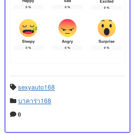
Happy
Sad
Excited
0
%
0
%
0
%
Sleepy
Angry
Surprise
0
%
0
%
0
%
sexyauto168
บาคาร่า168
0