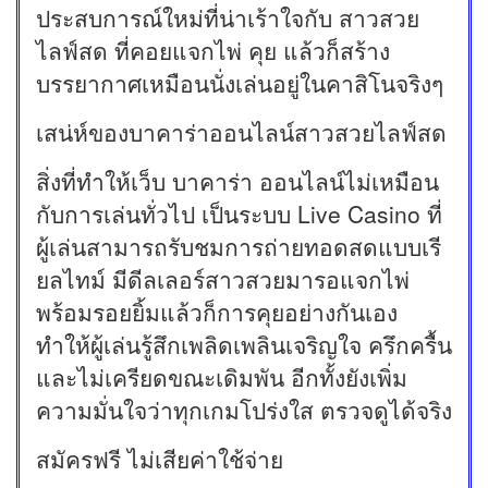
ประสบการณ์ใหม่ที่น่าเร้าใจกับ สาวสวย
ไลฟ์สด ที่คอยแจกไพ่ คุย แล้วก็สร้าง
บรรยากาศเหมือนนั่งเล่นอยู่ในคาสิโนจริงๆ
เสน่ห์ของบาคาร่าออนไลน์สาวสวยไลฟ์สด
สิ่งที่ทำให้เว็บ บาคาร่า ออนไลน์ไม่เหมือน
กับการเล่นทั่วไป เป็นระบบ Live Casino ที่
ผู้เล่นสามารถรับชมการถ่ายทอดสดแบบเรี
ยลไทม์ มีดีลเลอร์สาวสวยมารอแจกไพ่
พร้อมรอยยิ้มแล้วก็การคุยอย่างกันเอง
ทำให้ผู้เล่นรู้สึกเพลิดเพลินเจริญใจ ครึกครื้น
และไม่เครียดขณะเดิมพัน อีกทั้งยังเพิ่ม
ความมั่นใจว่าทุกเกมโปร่งใส ตรวจดูได้จริง
สมัครฟรี ไม่เสียค่าใช้จ่าย