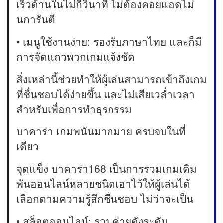
เร็วด้านในไม่กี่วินาที ไม่ต้องคอยแอดไม่
นการันตี
• เมนูใช้งานง่าย: รองรับภาษาไทย และก็มี
การจัดแถวพวกเกมแจ้งชัด
สิ่งเหล่านี้ช่วยทำให้ผู้เล่นสามารถเข้าถึงเกม
ที่ชื่นชอบได้ง่ายขึ้น และไม่เสียเวล่ำเวลา
สำหรับเพื่อการทำธุรกรรม
บาคาร่า เกมพนันมากมาย ครบจบในที่
เดียว
จุดแข็ง บาคาร่า168 เป็นการรวมเกมเดิม
พันออนไลน์หลายชนิดเอาไว้ให้ผู้เล่นได้
เลือกตามความรู้สึกชื่นชอบ ไม่ว่าจะเป็น
• สล็อตออนไลน์: รวมค่ายดังระดับ