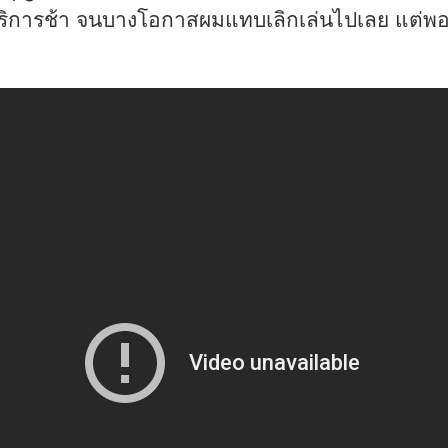
ริการช้า จนบางโอกาสผมแทบเลิกเล่นไปเลย แต่พอได