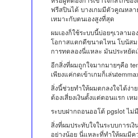
หรือผู้ที่ต้องการเข้าใจกลไกของ
ฟรีสปินได้ บางเกมมีตัวคูณหลาย
เหมาะกับตนเองสูงที่สุด
ผมเองก็ใช้ระบบนี้บ่อยๆเวลามอง
โอกาสแตกดีขนาดไหน โบนัสมาไวไ
การทดลองนี่แหละ มันประหยัดเ
อีกสิ่งที่ผมถูกใจมากมายๆคือ t
เพียงแค่กดเข้าเกมก็เล่นtemma
สิ่งนี้ช่วยทำให้ผมตกลงใจได้ง่
ต้องเสี่ยงเงินตั้งแต่ตอนแรก เ
ระบบฝากถอนออโต้ pgslot ไม่มี
สิ่งที่ผมประทับใจในระบบการเงินข
อย่างน้อย นี่แหละที่ทำให้ผมมีควา