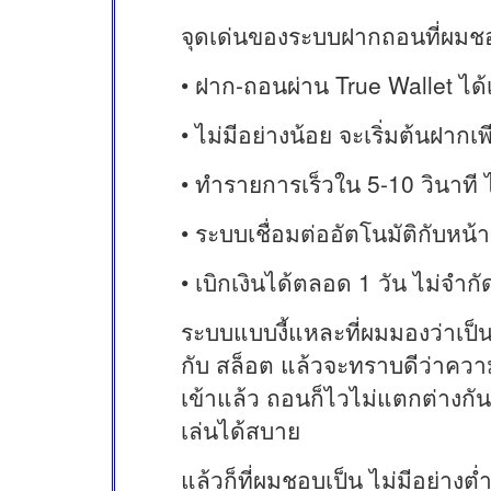
จุดเด่นของระบบฝากถอนที่ผมช
• ฝาก-ถอนผ่าน True Wallet ได้
• ไม่มีอย่างน้อย จะเริ่มต้นฝากเ
• ทำรายการเร็วใน 5-10 วินาที 
• ระบบเชื่อมต่ออัตโนมัติกับหน้
• เบิกเงินได้ตลอด 1 วัน ไม่จำก
ระบบแบบงี้แหละที่ผมมองว่าเป
กับ สล็อต แล้วจะทราบดีว่าคว
เข้าแล้ว ถอนก็ไวไม่แตกต่างกัน
เล่นได้สบาย
แล้วก็ที่ผมชอบเป็น ไม่มีอย่างต