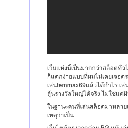
เว็บแห่งนี้เป็นมากกว่าสล็อตทั่
ก็แตกง่ายแบบที่ผมไม่เคยเจอตร
เล่นtemmax69แล้วได้กำไร เล่น
ลุ้นรางวัลใหญ่ได้จริง ไม่ใช่แค่ฝั
ในฐานะคนที่เล่นสล็อตมาหลายเ
เหตุว่าเป็น
เว็บไซต์ตรงจากค่าย PG แท้ เล่