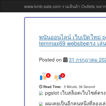
Skip
www.kmb-sale.com รวมสินค้า Outlets หลากหล
to
content
พนันออนไลน์ เว็บเปิดใหม่ 
temmax69 websiteตรง เล่นสล
Posted on
31 กรกฎาคม 20
0
0
Read Time:
5 Minute, 36 Second
pgslot เว็บสล็อตเว็บไซต์ตร
ผมเคยเป็นอีกคนหนึ่งที่ลองเล