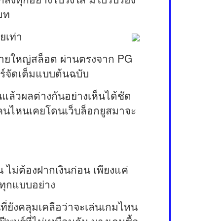
โมท
ยเท่า
ค่ายใหญ่สล็อต ผ่านตรงจาก PG
ร์จัดเต็มแบบต้นฉบับ
นแล้วผลต่างกันอย่างเห็นได้ชัด
่าคนไหนเคยโดนเว็บล็อกยูสมาจะ
 ไม่ต้องฝากเงินก่อน เพียงแค่
บทุกแบบอย่าง
่ยังคลุมเคลือว่าจะเล่นเกมไหน