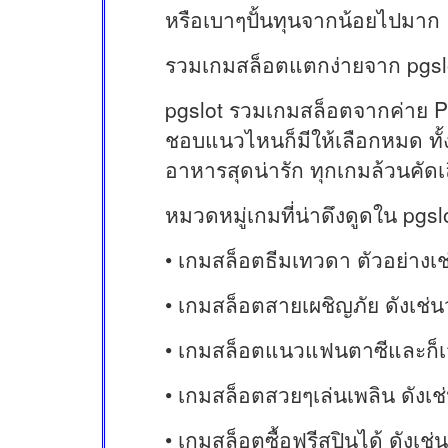
หรือเบาๆปั้นทุนจากน้อยไปมาก
รวมเกมสล็อตแตกง่ายจาก pgslot 
pgslot รวมเกมสล็อตจากค่าย PG 
ชอบแนวไหนก็มีให้เลือกหมด ทั
อาหารสุดน่ารัก ทุกเกมล้วนคัดเ
หมวดหมู่เกมที่น่าดึงดูดใน pgsl
• เกมสล็อตธีมเทวดา ตัวอย่างเ
• เกมสล็อตสายเผชิญภัย ดังเช่น
• เกมสล็อตแนวแฟนตาซีและก็เว
• เกมสล็อตสวยๆเล่นเพลิน ดังเช
• เกมสล็อตซื้อฟรีสปินได้ ดังเช่