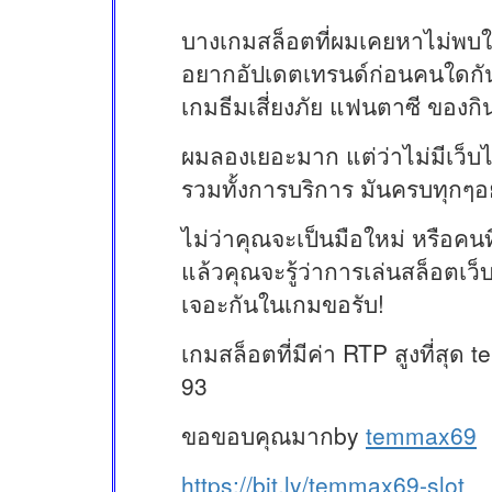
บางเกมสล็อตที่ผมเคยหาไม่พบในเว
อยากอัปเดตเทรนด์ก่อนคนใดกัน สล็
เกมธีมเสี่ยงภัย แฟนตาซี ของกิน
ผมลองเยอะมาก แต่ว่าไม่มีเว็บไ
รวมทั้งการบริการ มันครบทุกๆอ
ไม่ว่าคุณจะเป็นมือใหม่ หรือคน
แล้วคุณจะรู้ว่าการเล่นสล็อตเว
เจอะกันในเกมขอรับ!
เกมสล็อตที่มีค่า RTP สูงที่ส
93
ขอขอบคุณมากby
temmax69
https://bit.ly/temmax69-slot