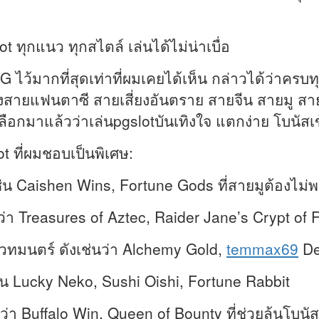
ทุกแนว ทุกสไตล์ เล่นได้ไม่น่าเบื่อ
ไว้มากที่สุดเท่าที่ผมเคยได้เห็น กล่าวได้ว่าครบทุ
้งสายแฟนตาซี สายเสี่ยงอันตราย สายจีน สายมู ส
ลือกมาแล้วว่าเล่นpgslotบันเทิงใจ แตกง่าย โบนัสเ
ot ที่ผมชอบเป็นพิเศษ:
ช่น Caishen Wins, Fortune Gods ที่สายมูต้องไม่
ว่า Treasures of Aztec, Raider Jane’s Crypt of 
ทมนตร์ ดังเช่นว่า Alchemy Gold,
temmax69
De
่น Lucky Neko, Sushi Oishi, Fortune Rabbit
นว่า Buffalo Win, Queen of Bounty ที่ช่วยลุ้นโบนัส