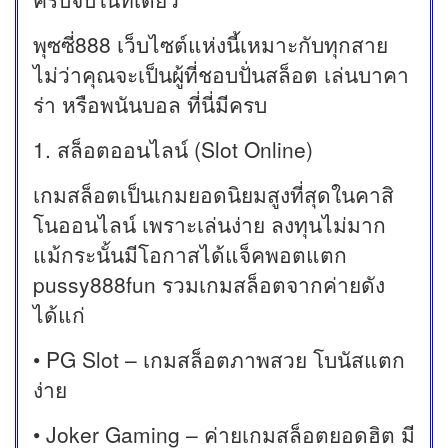
พุซซี่888 เว็บไซต์แห่งนี้เหมาะกับทุกสาย
ไม่ว่าคุณจะเป็นผู้ที่ชอบปั่นสล็อต เล่นบาคา
ร่า หรือพนันบอล ที่นี่มีครบ
1. สล็อตออนไลน์ (Slot Online)
เกมสล็อตเป็นเกมยอดนิยมสูงที่สุดในคาสิ
โนออนไลน์ เพราะเล่นง่าย ลงทุนไม่มาก
แม้กระนั้นมีโอกาสได้แจ็คพอตแตก
pussy888fun รวมเกมสล็อตจากค่ายดัง
ได้แก่
• PG Slot – เกมสล็อตภาพสวย โบนัสแตก
ง่าย
• Joker Gaming – ค่ายเกมสล็อตยอดฮิต มี