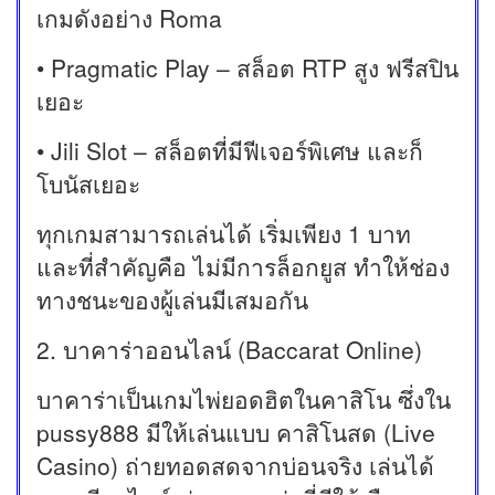
เกมดังอย่าง Roma
• Pragmatic Play – สล็อต RTP สูง ฟรีสปิน
เยอะ
• Jili Slot – สล็อตที่มีฟีเจอร์พิเศษ และก็
โบนัสเยอะ
ทุกเกมสามารถเล่นได้ เริ่มเพียง 1 บาท
และที่สำคัญคือ ไม่มีการล็อกยูส ทำให้ช่อง
ทางชนะของผู้เล่นมีเสมอกัน
2. บาคาร่าออนไลน์ (Baccarat Online)
บาคาร่าเป็นเกมไพ่ยอดฮิตในคาสิโน ซึ่งใน
pussy888 มีให้เล่นแบบ คาสิโนสด (Live
Casino) ถ่ายทอดสดจากบ่อนจริง เล่นได้