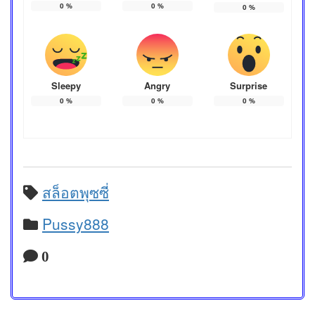
0
%
0
%
0
%
Sleepy
Angry
Surprise
0
%
0
%
0
%
สล็อตพุซซี่
Pussy888
0