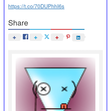
https://t.co/70DUPhhI6s
Share