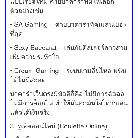
แบบเรียลไทม์ ค่ายบาคาร่าที่มีให้เลือก
ตัวอย่างเช่น
• SA Gaming – ค่ายบาคาร่าที่คนเล่นเยอะ
ที่สุด
• Sexy Baccarat – เล่นกับดีลเลอร์สาวสวย
เพิ่มความระทึกใจ
• Dream Gaming – ระบบเกมลื่นไหล พนัน
ได้ไม่มีสะดุด
บาคาร่าเว็บตรงมีข้อดีก็คือ ไม่มีการฉ้อฉล
ไม่มีการล็อกไพ่ ทำให้มั่นอกมั่นใจได้ว่าเล่น
แล้วได้เงินจริง
3. รูเล็ตออนไลน์ (Roulette Online)