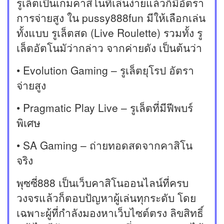
รูเล็ตเป็นเกมคาสิโนที่เล่นง่ายแล้วก็มีอัตรา
การจ่ายสูง ใน pussy888fun มีให้เลือกเล่น
ทั้งแบบ รูเล็ตสด (Live Roulette) รวมทั้ง รู
เล็ตอัตโนมัว่ากล่าว จากค่ายดัง เป็นต้นว่า
• Evolution Gaming – รูเล็ตยุโรป อัตรา
จ่ายสูง
• Pragmatic Play Live – รูเล็ตที่มีฟีพบร์
พิเศษ
• SA Gaming – ถ่ายทอดสดจากคาสิโน
จริง
พุซซี่888 เป็นเว็บคาสิโนออนไลน์ที่ครบ
วงจรแล้วก็ตอบปัญหาผู้เล่นทุกระดับ โดย
เฉพาะผู้ที่กำลังมองหาเว็บไซต์ตรง ลิขสิทธิ์