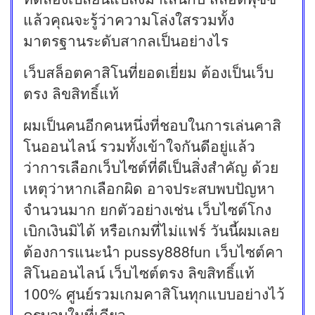
แล้วคุณจะรู้ว่าความโล่งใสรวมทั้ง
มาตรฐานระดับสากลเป็นอย่างไร
เว็บสล็อตคาสิโนที่ยอดเยี่ยม ต้องเป็นเว็บ
ตรง ลิขสิทธิ์แท้
ผมเป็นคนอีกคนหนึ่งที่ชอบในการเล่นคาสิ
โนออนไลน์ รวมทั้งเข้าใจกันดีอยู่แล้ว
ว่าการเลือกเว็บไซต์ที่ดีเป็นสิ่งสำคัญ ด้วย
เหตุว่าหากเลือกผิด อาจประสบพบปัญหา
จำนวนมาก ยกตัวอย่างเช่น เว็บไซต์โกง
เบิกเงินมิได้ หรือเกมที่ไม่แฟร์ วันนี้ผมเลย
ต้องการแนะนำ pussy888fun เว็บไซต์คา
สิโนออนไลน์ เว็บไซต์ตรง ลิขสิทธิ์แท้
100% ศูนย์รวมเกมคาสิโนทุกแบบอย่างไว้
ครบจบในที่เดียว