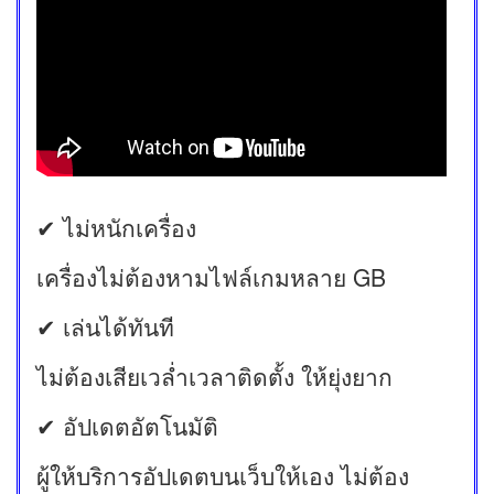
✔ ไม่หนักเครื่อง
เครื่องไม่ต้องหามไฟล์เกมหลาย GB
✔ เล่นได้ทันที
ไม่ต้องเสียเวล่ำเวลาติดตั้ง ให้ยุ่งยาก
✔ อัปเดตอัตโนมัติ
ผู้ให้บริการอัปเดตบนเว็บให้เอง ไม่ต้อง