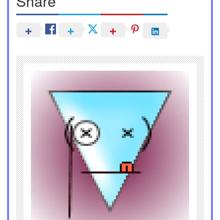
Share