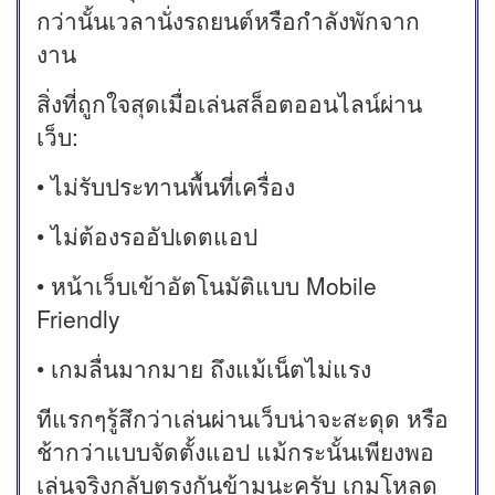
กว่านั้นเวลานั่งรถยนต์หรือกำลังพักจาก
งาน
สิ่งที่ถูกใจสุดเมื่อเล่นสล็อตออนไลน์ผ่าน
เว็บ:
• ไม่รับประทานพื้นที่เครื่อง
• ไม่ต้องรออัปเดตแอป
• หน้าเว็บเข้าอัตโนมัติแบบ Mobile
Friendly
• เกมลื่นมากมาย ถึงแม้เน็ตไม่แรง
ทีแรกๆรู้สึกว่าเล่นผ่านเว็บน่าจะสะดุด หรือ
ช้ากว่าแบบจัดตั้งแอป แม้กระนั้นเพียงพอ
เล่นจริงกลับตรงกันข้ามนะครับ เกมโหลด