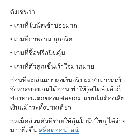
ดังเช่นว่า:
• เกมที่โบนัสเข้าบ่อยมาก
• เกมที่ภาพงาม ถูกจริต
• เกมที่ซื้อฟรีสปินคุ้ม
• เกมที่ตัวคูณขึ้นเร้าใจมากมาย
ก่อนที่จะเล่นแบบลงเงินจริง ผมสามารถเช็ก
จังหวะของเกมได้ก่อน ทำให้รู้สไตล์แล้วก็
ช่องทางแตกของแต่ละเกม แบบไม่ต้องเสีย
เงินแม้กระทั้งบาทเดียว
กลเม็ดส่วนตัวที่ช่วยให้ลุ้นโบนัสใหญ่ได้ง่าย
มากยิ่งขึ้น
สล็อตออนไลน์