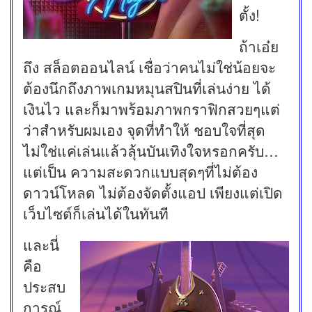
ตั้ง!
ถ้าเอ๋ย
ถึง สล็อตออนไลน์ เชื่อว่าคนไม่ใช่น้อยจะ
ต้องนึกถึงภาพเกมหมุนสปินที่เล่นง่าย ได้
เงินไว และก็มาพร้อมภาพกราฟิกสวยๆแต่
ว่าสำหรับผมเอง จุดที่ทำให้ ชอบใจที่สุด
ไม่ใช่แค่เล่นแล้วลุ้นบันเทิงใจหรอกครับ…
แต่เป็น ความสะดวกแบบสุดๆที่ไม่ต้อง
ดาวน์โหลด ไม่ต้องจัดตั้งแอป เพียงแต่เปิด
เว็บไซต์ก็เล่นได้ในทันที
และนี่
คือ
ประสบ
การณ์