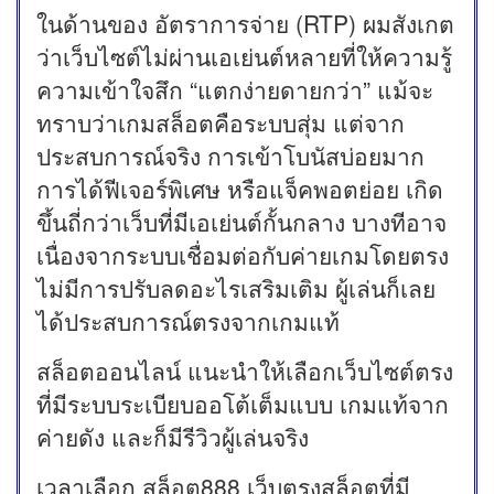
ในด้านของ อัตราการจ่าย (RTP) ผมสังเกต
ว่าเว็บไซต์ไม่ผ่านเอเย่นต์หลายที่ให้ความรู้
ความเข้าใจสึก “แตกง่ายดายกว่า” แม้จะ
ทราบว่าเกมสล็อตคือระบบสุ่ม แต่จาก
ประสบการณ์จริง การเข้าโบนัสบ่อยมาก
การได้ฟีเจอร์พิเศษ หรือแจ็คพอตย่อย เกิด
ขึ้นถี่กว่าเว็บที่มีเอเย่นต์กั้นกลาง บางทีอาจ
เนื่องจากระบบเชื่อมต่อกับค่ายเกมโดยตรง
ไม่มีการปรับลดอะไรเสริมเติม ผู้เล่นก็เลย
ได้ประสบการณ์ตรงจากเกมแท้
สล็อตออนไลน์ แนะนำให้เลือกเว็บไซต์ตรง
ที่มีระบบระเบียบออโต้เต็มแบบ เกมแท้จาก
ค่ายดัง และก็มีรีวิวผู้เล่นจริง
เวลาเลือก สล็อต888 เว็บตรงสล็อตที่มี