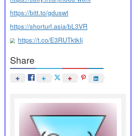
https://bitt.to/gduswt
https://shorturl.asia/bL3VR
https://t.co/E3RUTktkIj
Share