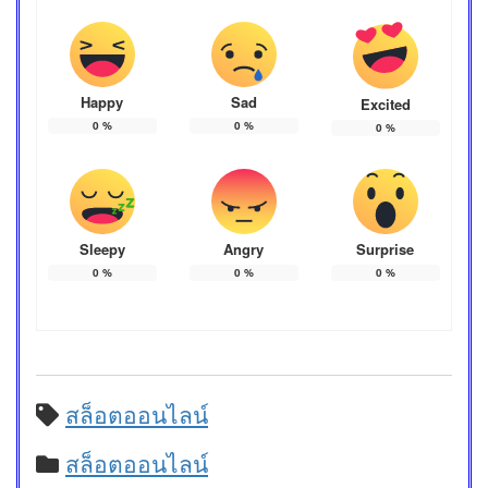
Happy
Sad
Excited
0
%
0
%
0
%
Sleepy
Angry
Surprise
0
%
0
%
0
%
สล็อตออนไลน์
สล็อตออนไลน์