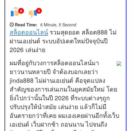
0
0
Read Time:
6 Minute, 5 Second
สล็อตออนไลน์
รวมสุดยอด สล็อต888 ไม่
ผ่านเอเย่นต์ ระบบอัปเดตใหม่ปัจจุบันปี
2026 เล่นง่าย
ผมที่อยู่กับวงการสล็อตออนไลน์มา
ยาวนานหลายปี จำต้องบอกเลยว่า
jinda888 ไม่ผ่านเอเย่นต์ คือจุดแปลง
สำคัญของการเล่นเกมในยุคสมัยใหม่ โดย
ยิ่งไปกว่านั้นในปี 2026 ที่ระบบต่างๆถูก
ปรับปรุงให้นำสมัย เล่นง่าย แล้วก็ไม่มี
อันตรายกว่าที่เคย ผมเองเคยผ่านอีกทั้งเว็บ
เอเย่นต์ เว็บฝากช้า ถอนนาน ไปจนถึง