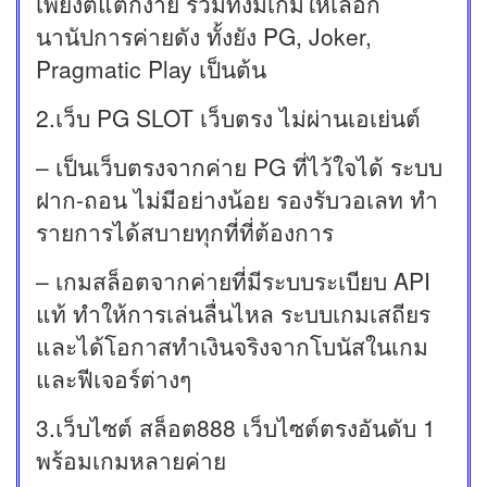
เพียงตแตกง่าย รวมทั้งมีเกมให้เลือก
นานัปการค่ายดัง ทั้งยัง PG, Joker,
Pragmatic Play เป็นต้น
2.เว็บ PG SLOT เว็บตรง ไม่ผ่านเอเย่นต์
– เป็นเว็บตรงจากค่าย PG ที่ไว้ใจได้ ระบบ
ฝาก-ถอน ไม่มีอย่างน้อย รองรับวอเลท ทำ
รายการได้สบายทุกที่ที่ต้องการ
– เกมสล็อตจากค่ายที่มีระบบระเบียบ API
แท้ ทำให้การเล่นลื่นไหล ระบบเกมเสถียร
และได้โอกาสทำเงินจริงจากโบนัสในเกม
และฟีเจอร์ต่างๆ
3.เว็บไซต์ สล็อต888 เว็บไซต์ตรงอันดับ 1
พร้อมเกมหลายค่าย