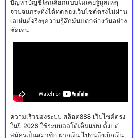
ปัญหาบัญชีโดนล็อกแบบไม่เคยรู้มูลเหตุ
จวบจนกระทั่งได้ทดลองเว็บไซต์ตรงไม่ผ่าน
เอเย่นต์จริงๆความรู้สึกมันแตกต่างกันอย่าง
ชัดเจน
ความเร็วของระบบ สล็อต888 เว็บไซต์ตรง
ในปี 2026 ใช้ระบบออโต้เต็มแบบ ตั้งแต่
สมัครเป็นสมาชิก ฝากเงิน ไปจนถึงเบิกเงิน