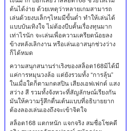
ต้นได้ง่าย ด้วยเหตุว่าหลายเกมสามารถ
เล่นด้วยงบเล็กๆไหมมีขั้นต่ำ ทำให้เล่นได้
แบบบันเทิงใจ ไม่ต้องบีบคั้นเรื่องทุนมาก
เท่าไรนัก จะเล่นเพื่อความเครียดน้อยลง
ข้างหลังเลิกงาน หรือเล่นเอาสนุกช่วงว่าง
ก็ได้หมด
ความสนุกสนานร่าเริงของสล็อต168มิได้มี
แค่การหมุนวงล้อ แต่ยังรวมทั้ง “การลุ้น”
ในเมื่อใดก็ตามกดสปิน เสียงเอฟเฟกต์ แสง
สว่าง สี รวมทั้งจังหวะที่สัญลักษณ์เรียงกัน
มันให้ความรู้สึกตื่นเต้นแบบที่อธิบายยาก
ต้องลองเล่นเองถึงจะเข้าจิตใจ
สล็อต168 แตกหนัก แจกจริง สมชื่อโชคดี