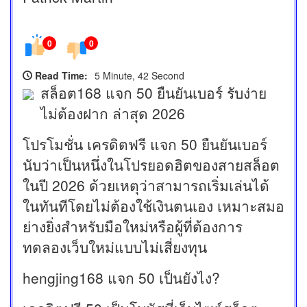
0
0
Read Time:
5 Minute, 42 Second
สล็อต168 แจก 50 ยืนยันเบอร์ รับง่าย
ไม่ต้องฝาก ล่าสุด 2026
โปรโมชั่น เครดิตฟรี แจก 50 ยืนยันเบอร์
นับว่าเป็นหนึ่งในโปรยอดฮิตของสายสล็อต
ในปี 2026 ด้วยเหตุว่าสามารถเริ่มเล่นได้
ในทันทีโดยไม่ต้องใช้เงินตนเอง เหมาะสมอ
ย่างยิ่งสำหรับมือใหม่หรือผู้ที่ต้องการ
ทดลองเว็บใหม่แบบไม่เสี่ยงทุน
hengjing168 แจก 50 เป็นยังไง?