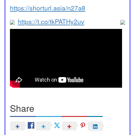
https://shorturl.asia/n27a8
https://t.co/tkPATHy2uv
Share