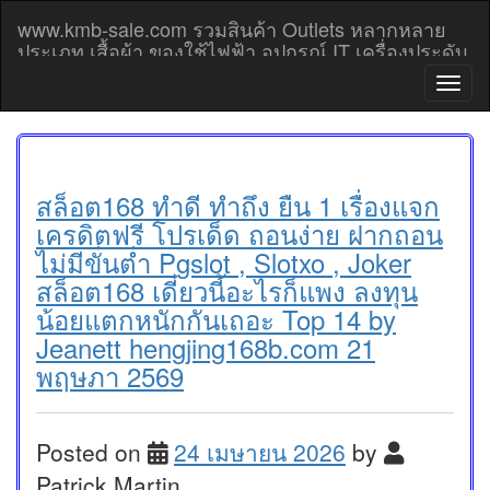
Skip
www.kmb-sale.com รวมสินค้า Outlets หลากหลาย
to
ประเภท เสื้อผ้า ของใช้ไฟฟ้า อุปกรณ์ IT เครื่องประดับ
content
โทรศัพท์มือถือ Outlet prices
T
o
g
g
l
e
สล็อต168 ทำดี ทำถึง ยืน 1 เรื่องแจก
n
เครดิตฟรี โปรเด็ด ถอนง่าย ฝากถอน
a
ไม่มีขั่นต่ำ Pgslot , Slotxo , Joker
v
สล็อต168 เดี๋ยวนี้อะไรก็แพง ลงทุน
i
g
น้อยแตกหนักกันเถอะ Top 14 by
a
Jeanett hengjing168b.com 21
t
พฤษภา 2569
i
o
n
Posted on
24 เมษายน 2026
by
Patrick Martin