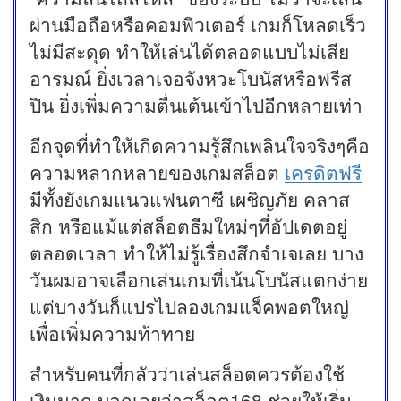
ผ่านมือถือหรือคอมพิวเตอร์ เกมก็โหลดเร็ว
ไม่มีสะดุด ทำให้เล่นได้ตลอดแบบไม่เสีย
อารมณ์ ยิ่งเวลาเจอจังหวะโบนัสหรือฟรีส
ปิน ยิ่งเพิ่มความตื่นเต้นเข้าไปอีกหลายเท่า
อีกจุดที่ทำให้เกิดความรู้สึกเพลินใจจริงๆคือ
ความหลากหลายของเกมสล็อต
เครดิตฟรี
มีทั้งยังเกมแนวแฟนตาซี เผชิญภัย คลาส
สิก หรือแม้แต่สล็อตธีมใหม่ๆที่อัปเดตอยู่
ตลอดเวลา ทำให้ไม่รู้เรื่องสึกจำเจเลย บาง
วันผมอาจเลือกเล่นเกมที่เน้นโบนัสแตกง่าย
แต่บางวันก็แปรไปลองเกมแจ็คพอตใหญ่
เพื่อเพิ่มความท้าทาย
สำหรับคนที่กลัวว่าเล่นสล็อตควรต้องใช้
เงินมาก บอกเลยว่าสล็อต168 ช่วยให้เริ่ม