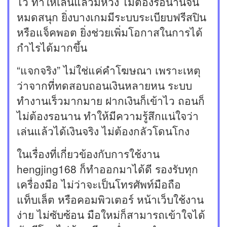
ไว ทำให้เล่นแล้วมีหวัง ไม่ต้องรอนานจน
หมดสนุก ยิ่งบางเกมมีระบบระเบียบฟรีสปิน
หรือแจ็คพอต ยิ่งช่วยเพิ่มโอกาสในการได้
กำไรได้มากขึ้น
“แจกจริง” ไม่ใช่แค่คำโฆษณา เพราะเหตุ
ว่าจากที่ทดสอบถอนเงินหลายหน ระบบ
ทำงานเร็วมากมาย ฝากเงินก็เข้าไว ถอนก็
ไม่ต้องรอนาน ทำให้มีความรู้สึกแน่ใจว่า
เล่นแล้วได้เงินจริง ไม่ต้องกลัวโดนโกง
ในเรื่องที่เกี่ยวข้องกับการใช้งาน
hengjing168 ก็ทำออกมาได้ดี รองรับทุก
เครื่องมือ ไม่ว่าจะเป็นโทรศัพท์มือถือ
แท็บเล็ต หรือคอมพิวเตอร์ หน้าเว็บใช้งาน
ง่าย ไม่ซับซ้อน มือใหม่ก็สามารถเข้าใจได้