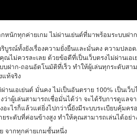
หนักทุกค่ายเกม ไม่ผ่านเย่นต์ที่มาพร้อมระบบฝาก
บริบูรณ์ทั้งยังเรื่องความยั่งยืนและมั่นคง ความปล
ุณไม่ควรละเลย ด้วยข้อดีที่เป็นเว็บตรงไม่ผ่านเอเ
บบฝาก-ถอนอัตโนมัติที่เร็ว ทำให้ผู้เล่นทุกระดับ
งแท้จริง
ผ่านเอเย่นต์ มั่นคง ไม่เป็นอันตราย 100% เป็นเว็บ
ว่าผู้เล่นสามารถเชื่อมั่นได้ว่า จะได้รับการดูแล
งอะไรก็แล้วแต่ยิ่งไปกว่านี้ยังมีระบบระเบียบคุ้มคร
รายระดับที่ค่อนข้างสูง ทำให้คุณสามารถเล่นได้อย่
จากทุกค่ายเกมชั้นหนึ่ง