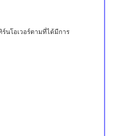
ร์นโอเวอร์ตามที่ได้มีการ