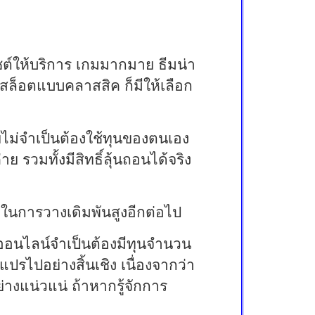
ซต์ให้บริการ เกมมากมาย ธีมน่า
สล็อตแบบคลาสสิค ก็มีให้เลือก
ไม่จำเป็นต้องใช้ทุนของตนเอง
าย รวมทั้งมีสิทธิ์ลุ้นถอนได้จริง
บในการวางเดิมพันสูงอีกต่อไป
โนออนไลน์จำเป็นต้องมีทุนจำนวน
ปรไปอย่างสิ้นเชิง เนื่องจากว่า
่างแน่วแน่ ถ้าหากรู้จักการ