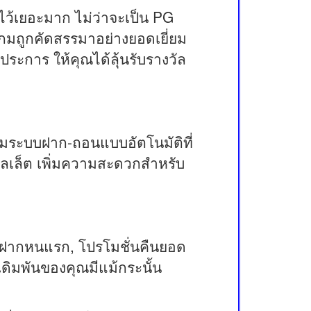
ว้เยอะมาก ไม่ว่าจะเป็น PG
มถูกคัดสรรมาอย่างยอดเยี่ยม
าประการ ให้คุณได้ลุ้นรับรางวัล
ระบบฝาก-ถอนแบบอัตโนมัติที่
ูวอลเล็ต เพิ่มความสะดวกสำหรับ
นัสฝากหนแรก, โปรโมชั่นคืนยอด
รเดิมพันของคุณมีแม้กระนั้น