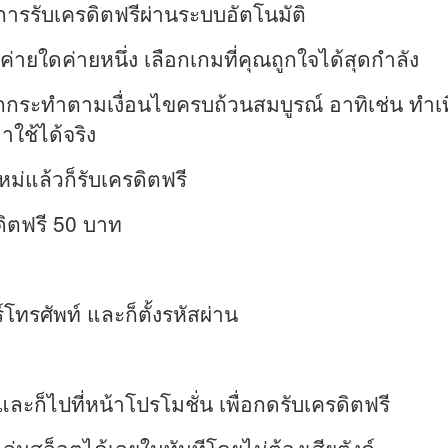
ยการรับเครดิตฟรีผ่านระบบอัตโนมัติ
ค่ายใดค่ายหนึ่ง เลือกเกมที่คุณถูกใจได้สุดกำลัง
กระทำตามเงื่อนไขครบถ้วนสมบูรณ์ อาทิเช่น ทำเทิ
ใช้ได้จริง
่แล้วก็รับเครดิตฟรี
รดิตฟรี 50 บาท
์โทรศัพท์ และก็ตั้งรหัสผ่าน
และก็ไปที่หน้าโปรโมชั่น เพื่อกดรับเครดิตฟรี