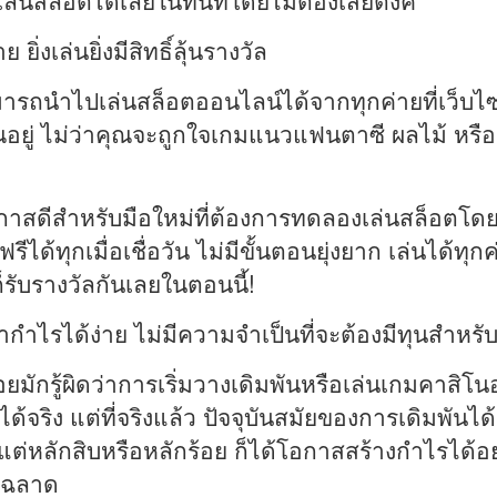
าเล่นสล็อตได้เลยในทันทีโดยไม่ต้องเสียตังค์
ยิ่งเล่นยิ่งมีสิทธิ์ลุ้นรางวัล
ามารถนำไปเล่นสล็อตออนไลน์ได้จากทุกค่ายที่เว็บไ
ยู่ ไม่ว่าคุณจะถูกใจเกมแนวแฟนตาซี ผลไม้ หรือ
กาสดีสำหรับมือใหม่ที่ต้องการทดลองเล่นสล็อตโดย
ีได้ทุกเมื่อเชื่อวัน ไม่มีขั้นตอนยุ่งยาก เล่นได้ทุกค่
็รับรางวัลกันเลยในตอนนี้!
กำไรได้ง่าย ไม่มีความจำเป็นที่จะต้องมีทุนสำหรั
อยมักรู้ผิดว่าการเริ่มวางเดิมพันหรือเล่นเกมคาสิ
จริง แต่ที่จริงแล้ว ปัจจุบันสมัยของการเดิมพันได้แ
แต่หลักสิบหรือหลักร้อย ก็ได้โอกาสสร้างกำไรได้อย
ญฉลาด