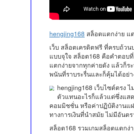
hengjing168
สล็อตแตกง่าย แตก
เว็บ สล็อตเครดิตฟรี ที่ครบถ้วน
แบบจุใจ สล็อต168 คือคำตอบที่ค
แตกง่ายจากทุกค่ายดัง แล้วก็ระ
พนันที่ราบระรื่นและก็คุ้มได้อย่า
hengjing168 เว็บไซต์ตรง ไม่
ตัวแทนอะไรก็แล้วแต่ซึ่งแสดง
คอมมิชชั่น หรือค่าปฏิบัติงานแฝ
ทางการเงินที่นำสมัย ไม่มีอันต
สล็อต168 รวมเกมสล็อตแตกง่าย 