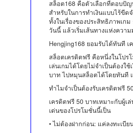
สล็อต168 คือตัวเลือกที่ตอบปัญห
สำหรับในการทำเงินแบบไร้ขีดจำกั
ทั้งในเรื่องของประสิทธิภาพเกม
วันนี้ แล้วเริ่มเส้นทางแห่งความมั
Hengjing168 ยอมรับได้ทันที เค
สล็อตเครดิตฟรี คือหนึ่งในโปรโม
เล่นเกมได้โดยไม่จำเป็นต้องใช้
บาท ไปหมุนสล็อตได้โดยทันที แ
ทำไมจำเป็นต้องรับเครดิตฟรี 5
เครดิตฟรี 50 บาทเหมาะกับผู้เล
เด่นของโปรโมชั่นนี้เป็น
• ไม่ต้องฝากก่อน: แค่ลงทะเบีย