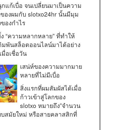
กแก้เบื่อ จนเปลี่ยนมาเป็นความ
องผมกับ slotxo24hr นั้นมีมุม
องของกำไร
ั้ง “ความหลากหลาย” ที่ทำให้
ิมพันสล็อตออนไลน์มาได้อย่าง
มื่อเชื่อวัน
เสน่ห์ของความมากมาย
หลายที่ไม่มีเบื่อ
สิ่งแรกที่ผมสัมผัสได้เมื่อ
ก้าวเข้าสู่โลกของ
slotxo หมายถึง”จำนวน
สมัยใหม่ หรือสายคลาสสิกที่