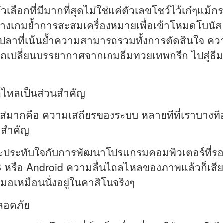
ือกที่มีมากที่สุดไม่ใช่แค่ตัวเลขโชว์ไว้เก๋ๆแม้ก
างเกมย้ำการสะสมเครื่องหมายเพื่อเข้าโหมดโบนัส บ
ิงปลาที่เน้นย้ำความสามารถรวมทั้งการตัดสินใจ คว
ถเปลี่ยนบรรยากาศจากเกมธีมทวยเทพกรีก ไปสู่ธีมเส
ถลไหลเป็นส่วนสำคัญ
ใจใส่มากคือ ความเสถียรของระบบ หลายทีที่เราบา
ะสำคัญ
ประทับใจกับการพัฒนาโปรแกรมคอมพิวเตอร์ที่รองร
OS หรือ Android ความลื่นไถลไหลของภาพแล้วก็เสี
มอเหมือนนั่งอยู่ในคาสิโนจริงๆ
ลอดภัย