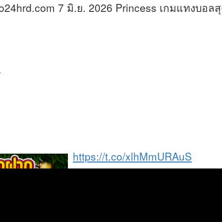
xo24hrd.com 7 มิ.ย. 2026 Princess เกมแทงบอลสุ
d
https://t.co/xlhMmURAuS