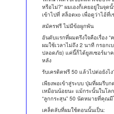
หรือไม่?” ผมเองก็เคยอยู่ในจุ
เข้าไปที่ สล็อตxo เพื่อดูว่าไอ
สมัครฟรี ไม่มีข้อผูกพัน
อันดับแรกที่ผมตรึงใจคือเรื่อง
ผมใช้เวลาไม่ถึง 2 นาที กรอกเบอ
ปลอดภัย) แค่นี้ก็ได้ยูสเซอร์ม
หลัง
รับเครดิตฟรี 50 แล้วไปต่อยังไง
เพียงพอเข้าสู่ระบบ ปุ่มที่ผมรี
เหมือนน้อยนะ แม้กระนั้นในโลกขอ
“ลูกกระสุน” 50 นัดหมายที่คุณม
เคล็ดลับที่ผมใช้ตอนนั้นเป็น: