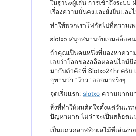
ในฐานะผู้เล่น การเข้าถึงระบบ ฝาก
เรื่องความมั่นคงและยั่งยืนและ
ทำให้พวกเราโฟกัสไปที่ความเพลิ
slotxo สนุกสนานกับเกมสล็อตนา
ถ้าคุณเป็นคนหนึ่งที่มองหาความ
เลยว่าโลกของสล็อตออนไลน์มีอ
มากับตัวคือที่ Slotxo24hr ครั
อุทานว่า “ว้าว” ออกมาจริงๆ
จุดเริ่มแรก:
slotxo
ความมากมายห
สิ่งที่ทำให้ผมติดใจตั้งแต่วันแ
ปัญหามาก ไม่ว่าจะเป็นสล็อตแน
เป็นแถวคลาสสิกผลไม้ที่เล่นง่