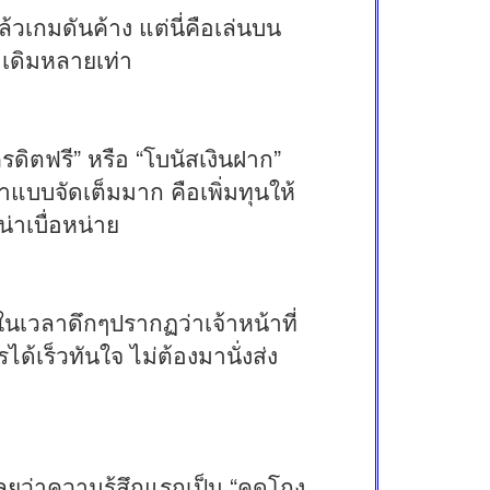
วเกมดันค้าง แต่นี่คือเล่นบน
าเดิมหลายเท่า
ครดิตฟรี” หรือ “โบนัสเงินฝาก”
แบบจัดเต็มมาก คือเพิ่มทุนให้
่าเบื่อหน่าย
ในเวลาดึกๆปรากฏว่าเจ้าหน้าที่
้เร็วทันใจ ไม่ต้องมานั่งส่ง
ลยว่าความรู้สึกแรกเป็น “คดโกง