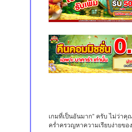
เกมที่เป็นอันมาก” ครับ ไม่ว
คร่ำครวญหาความเรียบง่ายของตู