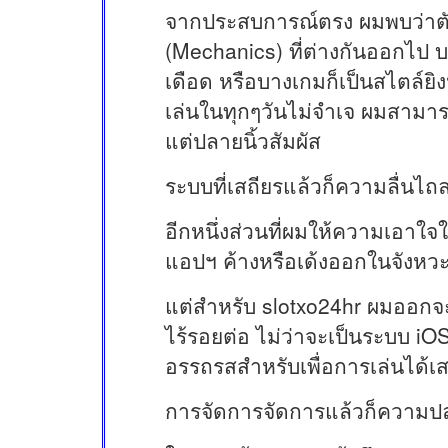
จากประสบการณ์ตรง ผมพบว่าตัวเล
(Mechanics) ที่ต่างกันออกไป บ
เดือด หรือบางเกมก็เป็นสไตล์ย
เล่นในทุกๆวันไม่จำเจ ผมสามาร
แต่ปลายนิ้วสัมผัส
ระบบที่เสถียรแล้วก็ความลื่นไ
อีกหนึ่งส่วนที่ผมให้ความเอา
แอปฯ ค้างหรือเด้งออกในจังหว
แต่สำหรับ slotxo24hr ผมออกจะ
ไร้รอยต่อ ไม่ว่าจะเป็นระบบ i
อรรถรสสำหรับเพื่อการเล่นได้เส
การจัดการจัดการแล้วก็ความป