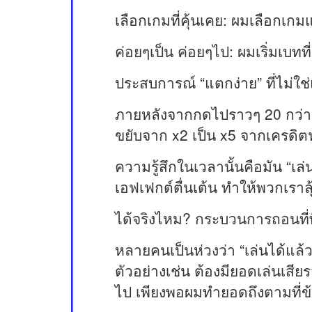
เลือกเกมที่คุ้นเคย: ผมเลือกเก
ค่อยๆเป็น ค่อยๆไป: ผมเริ่มเบทท
ประสบการณ์ “แตกง่าย” ที่ไม่
ภายหลังจากกดไปราวๆ 20 กว่าสปิ
ขยับจาก x2 เป็น x5 จากเครดิต
ความรู้สึกในเวลานั้นคือมัน “เล
เอฟเฟกต์ตื่นเต้น ทำให้พวกเราลุ
ได้จริงไหม? กระบวนการถอนที่
หลายคนเป็นห่วงว่า “เล่นได้แล้
ตัวอย่างเช่น ต้องมียอดเล่นเสี
ไป เพียงพอผมทำยอดถึงตามที่