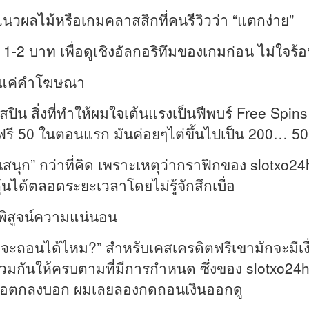
มแนวผลไม้หรือเกมคลาสสิกที่คนรีวิวว่า “แตกง่าย”
ี่ 1-2 บาท เพื่อดูเชิงอัลกอริทึมของเกมก่อน ไม่ใจ
ใช่แค่คำโฆษณา
น สิ่งที่ทำให้ผมใจเต้นแรงเป็นฟีพบร์ Free Spins 
ฟรี 50 ในตอนแรก มันค่อยๆไต่ขึ้นไปเป็น 200… 5
่นสนุก” กว่าที่คิด เพราะเหตุว่ากราฟิกของ slotxo2
้นได้ตลอดระยะเวลาโดยไม่รู้จักสึกเบื่อ
พิสูจน์ความแน่นอน
วจะถอนได้ไหม?” สำหรับเคสเครดิตฟรีเขามักจะมีเงื่
ยรวมกันให้ครบตามที่มีการกำหนด ซึ่งของ slotxo24h
ข้อตกลงบอก ผมเลยลองกดถอนเงินออกดู