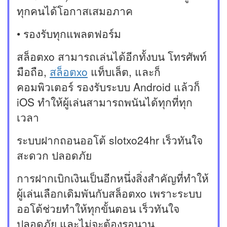
ทุกคนได้โอกาสเสมอภาค
• รองรับทุกแพลตฟอร์ม
สล็อตxo สามารถเล่นได้อีกทั้งบน โทรศัพท์
มือถือ,
สล็อตxo
แท็บเล็ต, และก็
คอมพิวเตอร์ รองรับระบบ Android แล้วก็
iOS ทำให้ผู้เล่นสามารถพนันได้ทุกที่ทุก
เวลา
ระบบฝากถอนออโต้ slotxo24hr เร็วทันใจ
สะดวก ปลอดภัย
การฝากเบิกเงินเป็นอีกหนึ่งสิ่งสำคัญที่ทำให้
ผู้เล่นเลือกเดิมพันกับสล็อตxo เพราะระบบ
ออโต้ช่วยทำให้ทุกขั้นตอน เร็วทันใจ
ปลอดภัย และไม่จะต้องรอนาน