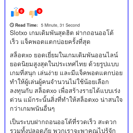
0
0
Read Time:
5 Minute, 31 Second
Slotxo เกมเดิมพันสุดฮิต ฝากถอนออโต้
เร็ว แจ็คพอตแตกบ่อยครั้งที่สุด
สล็อตxo ยอดเยี่ยมในเกมเดิมพันออนไลน์
ยอดนิยมสูงสุดในประเทศไทย ด้วยรูปแบบ
เกมที่สนุก เล่นง่าย และมีแจ็คพอตแตกบ่อย
ทำให้ผู้เล่นผู้คนจำนวนไม่ใช้น้อยเลือก
ลงทุนกับ สล็อตxo เพื่อสร้างรายได้แบบเร่ง
ด่วน แม้กระนั้นสิ่งที่ทำให้สล็อตxo น่าสนใจ
กว่าเกมพนันอื่นๆ
เป็นระบบฝากถอนออโต้ที่รวดเร็ว สะดวก
รวมทั้งปลอดภัย พวกเราจะพาคุณไปรู้จัก