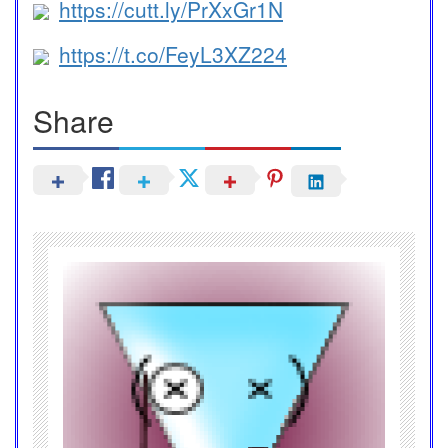
https://cutt.ly/PrXxGr1N
https://t.co/FeyL3XZ224
Share