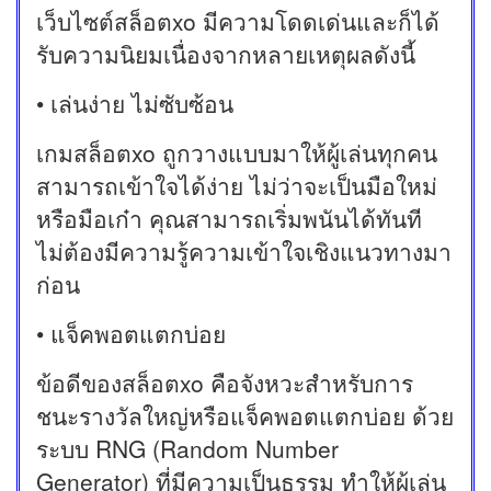
เว็บไซต์สล็อตxo มีความโดดเด่นและก็ได้
รับความนิยมเนื่องจากหลายเหตุผลดังนี้
• เล่นง่าย ไม่ซับซ้อน
เกมสล็อตxo ถูกวางแบบมาให้ผู้เล่นทุกคน
สามารถเข้าใจได้ง่าย ไม่ว่าจะเป็นมือใหม่
หรือมือเก๋า คุณสามารถเริ่มพนันได้ทันที
ไม่ต้องมีความรู้ความเข้าใจเชิงแนวทางมา
ก่อน
• แจ็คพอตแตกบ่อย
ข้อดีของสล็อตxo คือจังหวะสำหรับการ
ชนะรางวัลใหญ่หรือแจ็คพอตแตกบ่อย ด้วย
ระบบ RNG (Random Number
Generator) ที่มีความเป็นธรรม ทำให้ผู้เล่น