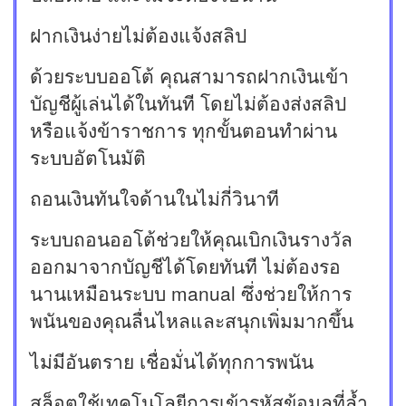
ฝากเงินง่ายไม่ต้องแจ้งสลิป
ด้วยระบบออโต้ คุณสามารถฝากเงินเข้า
บัญชีผู้เล่นได้ในทันที โดยไม่ต้องส่งสลิป
หรือแจ้งข้าราชการ ทุกขั้นตอนทำผ่าน
ระบบอัตโนมัติ
ถอนเงินทันใจด้านในไม่กี่วินาที
ระบบถอนออโต้ช่วยให้คุณเบิกเงินรางวัล
ออกมาจากบัญชีได้โดยทันที ไม่ต้องรอ
นานเหมือนระบบ manual ซึ่งช่วยให้การ
พนันของคุณลื่นไหลและสนุกเพิ่มมากขึ้น
ไม่มีอันตราย เชื่อมั่นได้ทุกการพนัน
สล็อตใช้เทคโนโลยีการเข้ารหัสข้อมูลที่ล้ำ