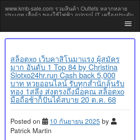
Skip
www.kmb-sale.com รวมสินค้า Outlets หลากหลาย
to
ประเภท เสื้อผ้า ของใช้ไฟฟ้า อุปกรณ์ IT เครื่องประดับ
content
โทรศัพท์มือถือ Outlet prices
T
o
g
g
l
e
สล็อตxo เว็บคาสิโนมาแรง ผู้สมัคร
n
มาก อันดับ 1 Top 84 by Christina
a
Slotxo24hr.run Cash back 5,000
v
บาท หวยออนไลน์ รับทุกสำนักลุ้นรับ
i
g
ทอง 1สลึง ส่งตรงถึงมือคุณ สล็อตxo
a
มือถือช้าก็ปั่นได้สบาย 20 ต.ค. 68
t
i
o
n
Posted on
10 กันยายน 2025
by
Patrick Martin