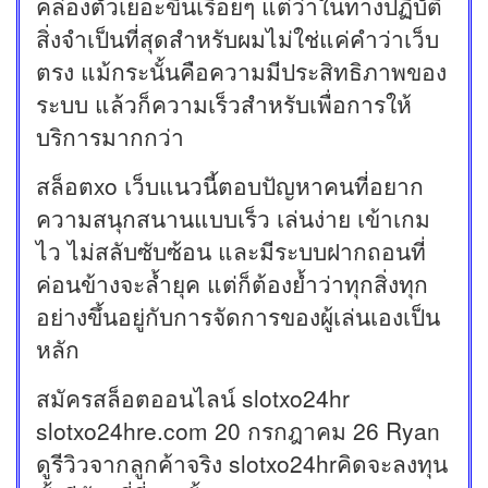
คล่องตัวเยอะขึ้นเรื่อยๆ แต่ว่าในทางปฏิบัติ
สิ่งจำเป็นที่สุดสำหรับผมไม่ใช่แค่คำว่าเว็บ
ตรง แม้กระนั้นคือความมีประสิทธิภาพของ
ระบบ แล้วก็ความเร็วสำหรับเพื่อการให้
บริการมากกว่า
สล็อตxo เว็บแนวนี้ตอบปัญหาคนที่อยาก
ความสนุกสนานแบบเร็ว เล่นง่าย เข้าเกม
ไว ไม่สลับซับซ้อน และมีระบบฝากถอนที่
ค่อนข้างจะล้ำยุค แต่ก็ต้องย้ำว่าทุกสิ่งทุก
อย่างขึ้นอยู่กับการจัดการของผู้เล่นเองเป็น
หลัก
สมัครสล็อตออนไลน์ slotxo24hr
slotxo24hre.com 20 กรกฎาคม 26 Ryan
ดูรีวิวจากลูกค้าจริง slotxo24hrคิดจะลงทุน