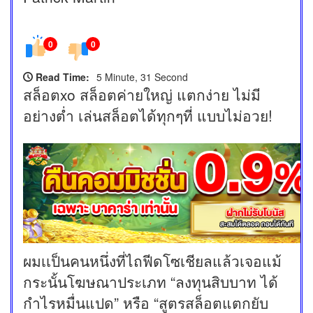
0
0
Read Time:
5 Minute, 31 Second
สล็อตxo สล็อตค่ายใหญ่ แตกง่าย ไม่มี
อย่างต่ำ เล่นสล็อตได้ทุกๆที่ แบบไม่อวย!
ผมเเป็นคนหนึ่งที่ไถฟีดโซเชียลแล้วเจอแม้
กระนั้นโฆษณาประเภท “ลงทุนสิบบาท ได้
กำไรหมื่นแปด” หรือ “สูตรสล็อตแตกยับ