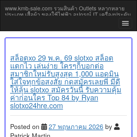
Skip
www.kmb-sale.com รวมสินค้า Outlets หลากหลาย
to
ประเภท เสื้อผ้า ของใช้ไฟฟ้า อุปกรณ์ IT เครื่องประดับ
content
โทรศัพท์มือถือ Outlet prices
T
o
g
g
l
e
สล็อตxo 29 พ.ค. 69 slotxo สล็อต
n
แตกไว เล่นง่าย ใครๆก็บอกต่อ
a
สมาชิกใหม่รับสูงสุด 1,000 แอดมิน
v
ใส่ใจทุกข้อสงสัย กดสมัครเลยพี่ มีดี
i
g
ให้ลุ้น slotxo สมัครวันนี้ รับความคุ้ม
a
ค่าก่อนใคร Top 84 by Ryan
t
slotxo24hre.com
i
o
n
Posted on
27 พฤษภาคม 2026
by
Patrick Martin