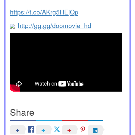
https://t.co/AKrg5HEjQp
http://gg.gg/doomovie_hd
Share