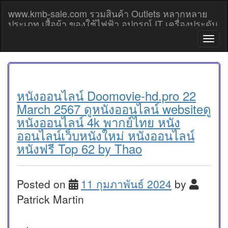
Skip
www.kmb-sale.com รวมสินค้า Outlets หลากหลาย
to
ประเภท เสื้อผ้า ของใช้ไฟฟ้า อุปกรณ์ IT เครื่องประดับ
content
โทรศัพท์มือถือ Outlet prices
T
o
g
g
l
e
หนังออนไลน์ Doomovie-hd.pro 22
n
March 2567 ดูหนังออนไลน์ websiteดู
a
หนังออนไลน์ 4k พากย์ไทย หนัง
v
ออนไลน์เว็บหนังใหม่ หนังออนไลน์
i
g
หนังฟรี Top 62 by Thao
a
t
i
Posted on
11 กุมภาพันธ์ 2024
by
o
n
Patrick Martin