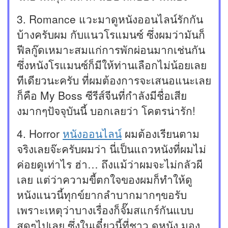
3. Romance แวะมาดูหนังออนไลน์รักกัน
บ้างครับผม กับแนวโรแมนซ์ ซึ่งผมว่ามันก็
ฟีลกู๊ดเหมาะสมแก่การพักผ่อนมากเช่นกัน
ซึ่งหนังโรแมนซ์ก็มีให้ท่านเลือกไม่น้อยเลย
ทีเดียวนะครับ ที่ผมต้องการจะเสนอแนะเลย
ก็คือ My Boss ซีรีส์จีนที่กำลังมีชื่อเสีย
งมากๆปัจจุบันนี้ บอกเลยว่า โคตรน่ารัก!
4. Horror
หนังออนไลน์
ผมต้องเรียนตาม
จริงเลยจ๊ะครับผมว่า นี่เป็นแถวหนังที่ผมไม่
ค่อยดูเท่าไร ฮ่า… ถึงแม้ว่าผมจะไม่กลัวผี
เลย แต่ว่าความขี้ตกใจของผมก็ทำให้ดู
หนังแนวนี้ทุกข์ยากลำบากมากๆขอรับ
เพราะเหตุว่าบางเรื่องก็จั๊มสแกร์กันแบบ
สุดๆไปเลย ซึ่งในเดี๋ยวนี้ที่ชาว ดูหนัง มอง