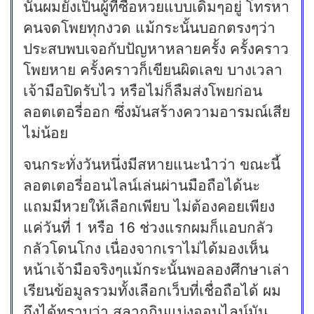
นั้นผมยังเป็นผู้ที่ซื้อหวยแบบเดิมๆอยู่ โทรหา
คนจดโพยทุกงวด แม้กระนั้นบอกตรงๆว่า
ประสบพบเจอกับปัญหาหลายครั้ง ครั้งคราว
โพยหาย ครั้งคราวก็เขียนผิดเลข บางเวลา
เจ้ามือปิดรับไว หรือไม่ก็ลืมส่งโพยก่อน
ลอตเตอรี่ออก ซึ่งมันสร้างความอารมณ์เสีย
ไม่น้อย
จนกระทั่งวันหนึ่งมีสหายแนะนำว่า ขณะนี้
ลอตเตอรี่ออนไลน์เล่นผ่านมือถือได้นะ
แถมมีหวยให้เลือกเพียบ ไม่ต้องคอยเพียง
แค่วันที่ 1 หรือ 16 ช่วงแรกผมก็แอบกลัว
กลัวโดนโกง เนื่องจากเราไม่ได้มองเห็น
หน้าเจ้ามือจริงๆแม้กระนั้นพอลองศึกษาเล่า
เรียนข้อมูลรวมทั้งเลือกเว็บที่เชื่อถือได้ ผม
ถึงได้ทราบว่า สลากกินแบ่งออนไลน์มัน