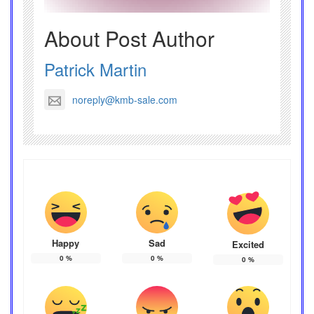
About Post Author
Patrick Martin
noreply@kmb-sale.com
Happy
Sad
Excited
0
%
0
%
0
%