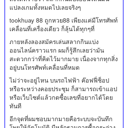
แปลงเกมทั้งหมดไปเลยจริงๆ
tookhuay 88 ถูกหวย88 เพียงแค่มีโทรศัพท์
เคลื่อนที่เครื่องเดียว ก็ลุ้นได้ทุกๆที่
ภายหลังลองสมัครเล่นสลากกินแบ่ง
ออนไลน์คราวแรก ผมก็รู้สึกเลยว่ามัน
สะดวกกว่าที่คิดไว้มากมาย เนื่องจากทุกสิ่ง
อยู่บนโทรศัพท์เคลื่อนที่หมด
ไม่ว่าจะอยู่ไหน บนรถไฟฟ้า ค๊อฟฟี่ช็อป
หรือระหว่างคอยประชุม ก็สามารถเข้าแอป
หรือเว็บไซต์แล้วกดซื้อเลขที่อยากได้โดย
ทันที
อีกจุดที่ผมชอบมากมายคือระบบจะบันทึก
โพยให้อัตโนมัติ มีหลักฐานการซื้อกระจ่าง