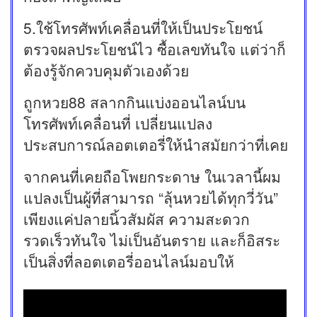
5.ใช้โทรศัพท์เคลื่อนที่ให้เป็นประโยชน์
ตรวจผลประโยชน์ไว ซื้อเลขทันใจ แต่ว่าก็
ต้องรู้จักควบคุมตัวเองด้วย
ถูกหวย88 สลากกินแบ่งออนไลน์บน
โทรศัพท์เคลื่อนที่ เปลี่ยนแปลง
ประสบการณ์ลอตเตอรี่ให้นำสมัยกว่าที่เคย
จากคนที่เคยถือโพยกระดาษ ในเวลานี้ผม
แปลงเป็นผู้ที่สามารถ “ลุ้นหวยได้ทุกวี่วัน”
เพียงแค่ปลายนิ้วสัมผัส ความสะดวก
รวดเร็วทันใจ ไม่เป็นอันตราย และก็อิสระ
เป็นสิ่งที่ลอตเตอรี่ออนไลน์มอบให้