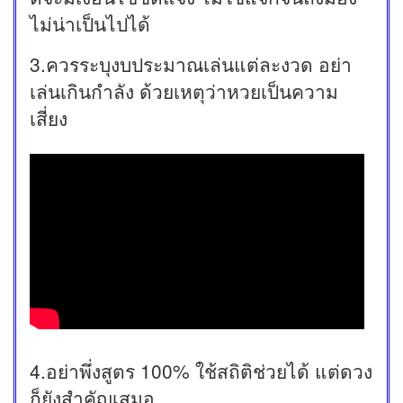
ไม่น่าเป็นไปได้
3.ควรระบุงบประมาณเล่นแต่ละงวด อย่า
เล่นเกินกำลัง ด้วยเหตุว่าหวยเป็นความ
เสี่ยง
4.อย่าพึ่งสูตร 100% ใช้สถิติช่วยได้ แต่ดวง
ก็ยังสำคัญเสมอ