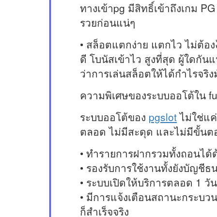
ทางเข้าpg มีสิทธิ์เข้าถึงเกม P
รวยก่อนแน่ๆ
• สล็อตแตกง่าย แตกไว ไม่ต้องง้
ดี โบนัสเข้าไว สูงที่สุด ผู้ใดก
ว่าการเล่นสล็อตให้ได้กำไรจริง
ความพิเศษของระบบออโต้ใน funn
ระบบออโต้ของ
pgslot
ไม่ใช่แค
ตลอด ไม่มีสะดุด และไม่มีขั้นตอ
• ทำรายการฝากรวมทั้งถอนได้ด
• รองรับการใช้งานทั้งยังบัญช
• ระบบเปิดให้บริการตลอด 1 วัน 
• มีการแจ้งเตือนสถานะกระบวนก
ก็สำเร็จจริง