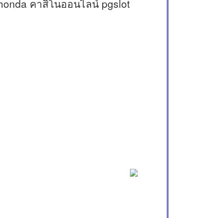
arhonda คาสิโนออนไลน์ pgslot