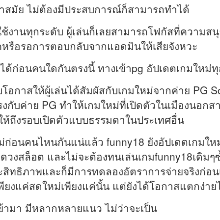
่นำสมัย ไม่ต้องมีประสบการณ์ก็สามารถทำได้
้งานทุกระดับ ผู้เล่นก็เลยสามารถโฟกัสที่ความสนุกใ
คหรือรอการตอบกลับจากแอดมินให้เสียจังหวะ
ได้ก่อนคนใดกันตรงนี้ ทางเข้าpg อัปเดตเกมใหม่ท
โอกาสให้ผู้เล่นได้สัมผัสกับเกมใหม่จากค่าย PG So
ับค่าย PG ทำให้เกมใหม่ที่เปิดตัวในเมืองนอกสามา
ยให้ถึงรอบเปิดตัวแบบธรรมดาในประเทศอื่น
ม่ก่อนคนไหนกันแน่แล้ว funny18 ยังอัปเดตเกมใหม
วงสล็อต และไม่จะต้องทนเล่นเกมfunny18เดิมๆซ้ำ
สิทธิภาพและก็มีการทดลองอัตราการจ่ายจริงก่อนเปิ
เพียงแค่สดใหม่เพียงแค่นั้น แต่ยังได้โอกาสแตกง่า
ข้ามา มีหลากหลายแนว ไม่ว่าจะเป็น