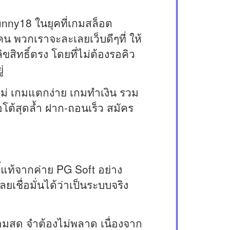
funny18 ในยุคที่เกมสล็อต
พวกเราจะละเลยเว็บดีๆที่ ให้
สิทธิ์ตรง โดยที่ไม่ต้องรอคิว
่
หม่ เกมแตกง่าย เกมทำเงิน รวม
โต้สุดล้ำ ฝาก-ถอนเร็ว สมัคร
ิ์แท้จากค่าย PG Soft อย่าง
เชื่อมั่นได้ว่าเป็นระบบจริง
ความสด จำต้องไม่พลาด เนื่องจาก