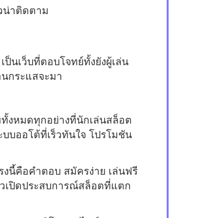
าวน่าติดตาม
เว็บที่ตอบโจทย์ทั้งยังผู้เล่น
นก่อนกระแสจะมา
ั้งหมดทุกอย่างที่นักเล่นสล็อต
บบออโต้ที่เร็วทันใจ โปรโมชัน
นี้คือคำตอบ สมัครง่าย เล่นฟรี
ล้วเปิดประสบการณ์สล็อตที่แตก