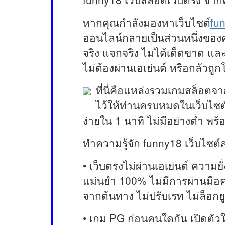
หากคุณกำลังมองหาเว็บไซต์
fu
ออนไลน์กลายเป็นส่วนหนึ่งของ
จริง แจกจริง ไม่ได้เด็ดขาด แล
ไม่ต้องผ่านเอเย่นต์ หรือกลัวถ
ที่นี่คือแหล่งรวมเกมสล็อตจ
ไว้ให้ท่านครบหมดในเว็บไซต์
ง่ายใน 1 นาที ไม่มีอย่างต่ำ พ
ทำความรู้จัก funny18 เว็บไซต์ส
• เว็บตรงไม่ผ่านเอเย่นต์ ความยั่
แม่นยำ 100% ไม่มีการผ่านมือคนก
จากต้นทาง ไม่ปรับเรท ไม่ล็อกย
• เกม PG ก่อนคนใดกัน เปิดตัวให