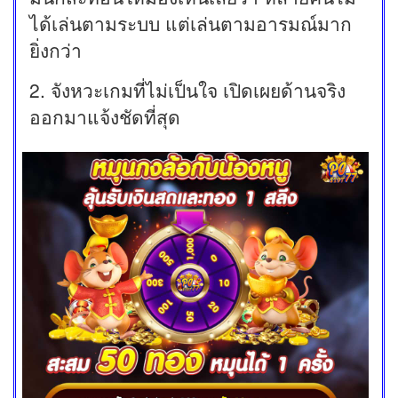
ได้เล่นตามระบบ แต่เล่นตามอารมณ์มาก
ยิ่งกว่า
2. จังหวะเกมที่ไม่เป็นใจ เปิดเผยด้านจริง
ออกมาแจ้งชัดที่สุด