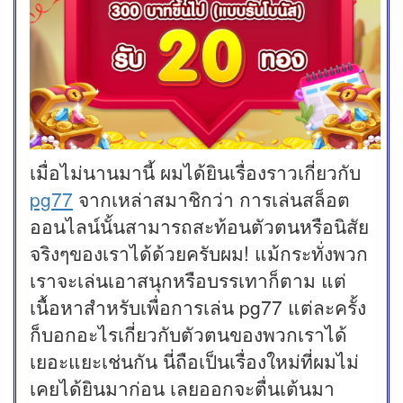
เมื่อไม่นานมานี้ ผมได้ยินเรื่องราวเกี่ยวกับ
pg77
จากเหล่าสมาชิกว่า การเล่นสล็อต
ออนไลน์นั้นสามารถสะท้อนตัวตนหรือนิสัย
จริงๆของเราได้ด้วยครับผม! แม้กระทั่งพวก
เราจะเล่นเอาสนุกหรือบรรเทาก็ตาม แต่
เนื้อหาสำหรับเพื่อการเล่น pg77 แต่ละครั้ง
ก็บอกอะไรเกี่ยวกับตัวตนของพวกเราได้
เยอะแยะเช่นกัน นี่ถือเป็นเรื่องใหม่ที่ผมไม่
เคยได้ยินมาก่อน เลยออกจะตื่นเต้นมา