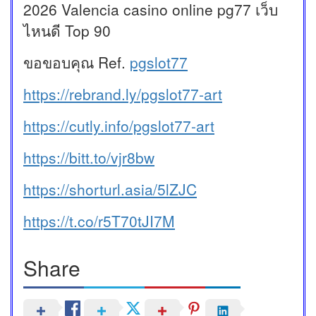
2026 Valencia casino online pg77 เว็บ
ไหนดี Top 90
ขอขอบคุณ Ref.
pgslot77
https://rebrand.ly/pgslot77-art
https://cutly.info/pgslot77-art
https://bitt.to/vjr8bw
https://shorturl.asia/5lZJC
https://t.co/r5T70tJI7M
Share