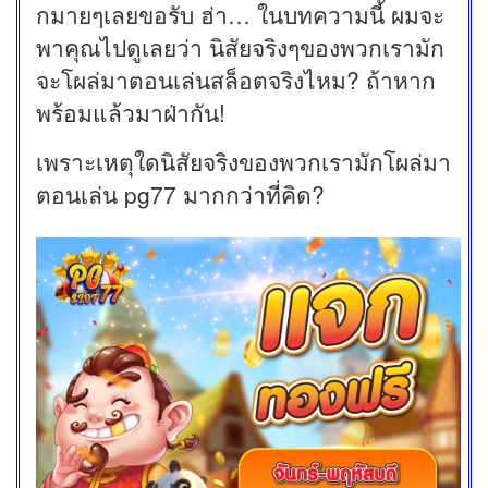
กมายๆเลยขอรับ ฮ่า… ในบทความนี้ ผมจะ
พาคุณไปดูเลยว่า นิสัยจริงๆของพวกเรามัก
จะโผล่มาตอนเล่นสล็อตจริงไหม? ถ้าหาก
พร้อมแล้วมาฝ่ากัน!
เพราะเหตุใดนิสัยจริงของพวกเรามักโผล่มา
ตอนเล่น pg77 มากกว่าที่คิด?