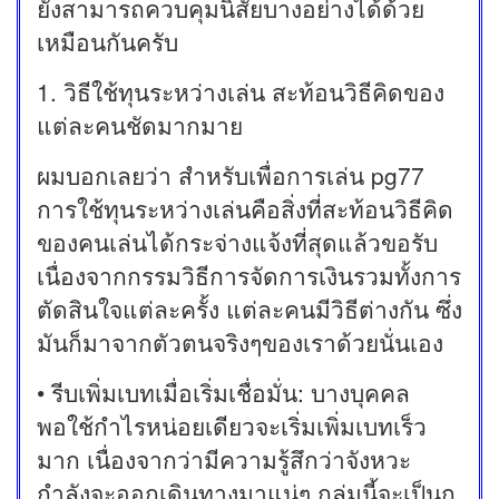
ยังสามารถควบคุมนิสัยบางอย่างได้ด้วย
เหมือนกันครับ
1. วิธีใช้ทุนระหว่างเล่น สะท้อนวิธีคิดของ
แต่ละคนชัดมากมาย
ผมบอกเลยว่า สำหรับเพื่อการเล่น pg77
การใช้ทุนระหว่างเล่นคือสิ่งที่สะท้อนวิธีคิด
ของคนเล่นได้กระจ่างแจ้งที่สุดแล้วขอรับ
เนื่องจากกรรมวิธีการจัดการเงินรวมทั้งการ
ตัดสินใจแต่ละครั้ง แต่ละคนมีวิธีต่างกัน ซึ่ง
มันก็มาจากตัวตนจริงๆของเราด้วยนั่นเอง
• รีบเพิ่มเบทเมื่อเริ่มเชื่อมั่น: บางบุคคล
พอใช้กำไรหน่อยเดียวจะเริ่มเพิ่มเบทเร็ว
มาก เนื่องจากว่ามีความรู้สึกว่าจังหวะ
กำลังจะออกเดินทางมาแน่ๆ กลุ่มนี้จะเป็นก