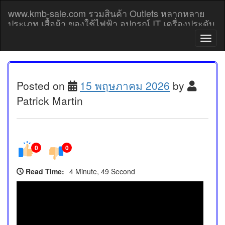
Skip
www.kmb-sale.com รวมสินค้า Outlets หลากหลาย
to
ประเภท เสื้อผ้า ของใช้ไฟฟ้า อุปกรณ์ IT เครื่องประดับ
content
โทรศัพท์มือถือ Outlet prices
T
o
g
g
l
Posted on
15 พฤษภาคม 2026
by
e
Patrick Martin
n
a
v
i
g
0
0
a
t
i
Read Time:
4 Minute, 49 Second
o
n