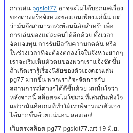
การเล่น
pgslot77
อาจจะไม่ได้บอกแค่เรื่อง
ของดวงหรือจังหวะของเกมเพียงแค่นั้น แต่
ว่ามันยังสามารถสะท้อนนิสัยสำหรับเพื่อ
การเล่นของแต่ละคนได้อีกด้วย ทั้งเวลา
จัดแจงทุน การรับมือกับความกดดัน หรือ
ในช่วงเวลาที่จะต้องตกลงใจในจังหวะยากๆ
เราจะเริ่มเห็นตัวตนของพวกเราแจ้งชัดขึ้น
ถ้าเกิดเรารู้เรื่องนิสัยของตัวเองตอนเล่น
pg77 มากขึ้น พวกเราก็จะจัดการกับ
สถานการณ์ต่างๆได้ดีขึ้นด้วย ผมมั่นใจว่า
หลังจากนี้ สล็อตจะไม่ใช่เกมที่เล่นบันเทิงใจ
แต่ว่ามันคือเกมที่ทำให้เราพิจารณาตัวเอง
ได้มากขึ้นด้วยแน่นอน ลองเลย!
เว็บตรงสล็อต pg77 pgslot77.art 19 มิ.ย.