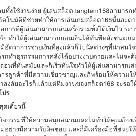
รวมทั้งใช้งานง่าย ผู้เล่นสล็อต tangtem168สามารถ
์อัตโนมัติที่ช่วยทำให้การเล่นเกมสล็อต168นั้นสะดว
คือการที่ผู้เล่นสามารถเล่นเสร็จรวมทั้งได้เงินไว ร
ย ทำให้ผู้เล่นสามารถถอนเงินได้ทันทีหลังชนะเกม 
มีอัตราการจ่ายเงินที่สูงแล้วก็โบนัสต่างๆที่น่าส
ารถทำธุรกรรมการคลังได้อย่างง่ายดายและไม่จะต้
อนที่ทันสมัยและก็เร็วทันใจทำให้ผู้เล่นสามารถเล
รลูกค้าที่มีความเชี่ยวชาญและก็พร้อมให้ความให
ที่น่าสงสัยอะไรก็แล้วแต่ทีมงานของสล็อต168 จะรอ
อโปร
ดเดี๋ยวนี้
ิจกรรมที่ให้ความสนุกสนานและไม่ทำให้คุณต้องเสี
กมอย่างมีความรับผิดชอบ และก็มีเครื่องมือที่ช่ว