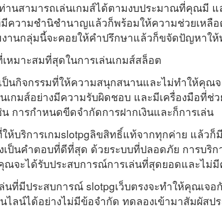
ท่านสามารถเล่นเกมส์ได้ตามงบประมาณที่คุณมี และ
ที่มีความชำนิชำนาญแล้วก็พร้อมให้ความช่วยเหลือต
ีมงานกลุ่มนี้จะคอยให้คำปรึกษาแล้วก็ขจัดปัญหาให้ท
ี่เหมาะสมที่สุดในการเล่นเกมส์สล็อต
เป็นกิจกรรมที่ให้ความสนุกสนานและไม่ทำให้คุณจะ
่นเกมส์อย่างมีความรับผิดชอบ และมีเครื่องมือที่
เช่น การกำหนดขีดจำกัดการฝากเงินและก็การเล่น
่ให้บริการเกมslotpgลิขสิทธิ์แท้จากทุกค่าย แล้
เป็นคำตอบที่ดีที่สุด ด้วยระบบที่ปลอดภัย การบริก
 คุณจะได้รับประสบการณ์การเล่นที่สุดยอดและไม่ม
อผู้เล่นที่มีประสบการณ์ slotpgเว็บตรงจะทำให้คุณ
นไลน์ได้อย่างไม่มีข้อจำกัด ทดลองเข้ามาสัมผัส