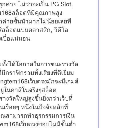
กค่าย ไม่ว่าจะเป็น PG Slot,
ม168สล็อตที่มีคุณภาพสูง
ากค่ายชั้นนำมากไม่น้อยเลยที
ส์สล็อตแบบคลาสสิก, วิดีโอ
งเบื่อแน่นอน
ทั้งได้โอกาสในการชนะรางวัล
มีกราฟิกรวมทั้งเสียงที่ดีเยี่ยม
angtem168เว็บตรงมักจะมีเกมส์
อยู่ในคาสิโนจริงๆสล็อต
ลใหญ่สูงขึ้นยิ่งกว่าเว็บที่
รื่อยๆ หนึ่งในปัจจัยหลักที่
ย คุณสามารถทำธุรกรรมการเงิน
tem168เว็บตรงชอบไม่มีขั้นต่ำ