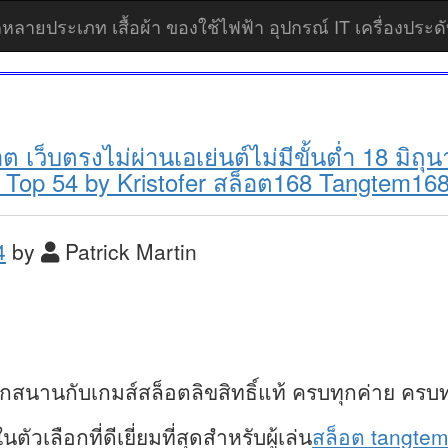
ายประเภท เสื้อผ้า ของใช้ไฟฟ้า อุปกรณ์ IT เครื่องประดับ
 เว็บตรงไม่ผ่านเอเย่นต์ไม่มีขั้นต่ำ 18 มิถ
 Top 54 by Kristofer สล็อต168 Tangtem168
4
by
Patrick Martin
สนานกับเกมส์สล็อตลิขสิทธิ์แท้ ครบทุกค่าย ครบท
ตัวเลือกที่ดีเยี่ยมที่สุดสำหรับผู้เล่น
สล็อต tangte