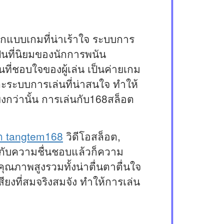
ออกแบบเกมที่น่าเร้าใจ ระบบการ
็นที่นิยมของนักการพนัน
ที่ชอบใจของผู้เล่น เป็นค่ายเกม
ะระบบการเล่นที่น่าสนใจ ทำให้
ยิ่งกว่านั้น การเล่นกับ168สล็อต
ต tangtem168
วิดีโอสล็อต,
รงกับความชื่นชอบแล้วก็ความ
ภาพสูงรวมทั้งน่าตื่นตาตื่นใจ
สียงที่สมจริงสมจัง ทำให้การเล่น