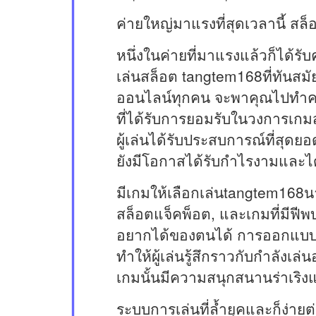
ค่ายใหญ่มาแรงที่สุดเวลานี้ สล็
หนึ่งในค่ายที่มาแรงแล้วก็ได้ร
เล่นสล็อต tangtem168ที่ทันสม
ออนไลน์ทุกคน จะพาคุณไปทำความร
ที่ได้รับการยอมรับในวงการเกม
ผู้เล่นได้รับประสบการณ์ที่สุดยอด
ยังมีโอกาสได้รับกำไรงามและได
มีเกมให้เลือกเล่นtangtem168
สล็อตแจ็คพ็อต, และเกมที่มีฟีพ
อยากได้ของตนได้ การออกแบบกร
ทำให้ผู้เล่นรู้สึกราวกับกำลังเล
เกมนั้นมีความสนุกสนานร่าเริงแล
ระบบการเล่นที่ล้ำยุคและก็ง่าย