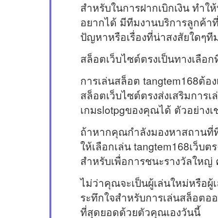
สำหรับในการฝากเบิกเงิน ทำให้
อยากได้ มีทีมงานบริการลูกค้า
ปัญหาหรือเรื่องที่น่าสงสัยใดๆท
สล็อตเว็บไซต์ตรงเป็นทางเลือกท
การเล่นสล็อต tangtem168ต้อง
สล็อตเว็บไซต์ตรงส่งเสริมการเล
เกมslotpgของคุณได้ ตัวอย่าง
ถ้าหากคุณกำลังมองหาสถานที่ที
ให้เลือกเล่น tangtem168เว็บตรง
สำหรับเพื่อการชนะรางวัลใหญ่
ไม่ว่าคุณจะเป็นผู้เล่นใหม่หรื
ระทึกใจสำหรับการเล่นสล็อตออ
ที่สุดยอดด้วยตัวคุณเองวันนี้