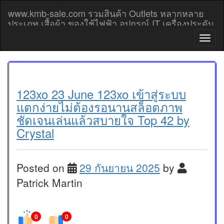
Skip
www.kmb-sale.com รวมสินค้า Outlets หลากหลาย
to
ประเภท เสื้อผ้า ของใช้ไฟฟ้า อุปกรณ์ IT เครื่องประดับ
content
โทรศัพท์มือถือ Outlet prices
T
o
g
g
l
e
123xo 23 June 123xo เข้าสู่ระบบ
n
แตกง่ายไม่ต้องรอนานสล็อตภาพ
a
ชัดเจนเล่นแล้วสบายใจ Top 42 by
v
Crystal
i
g
a
t
Posted on
29 กันยายน 2025
by
i
o
Patrick Martin
n
0
0