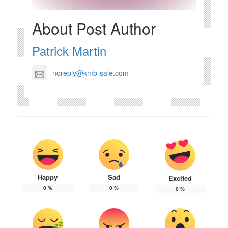
About Post Author
Patrick Martin
noreply@kmb-sale.com
Happy
Sad
Excited
0
%
0
%
0
%