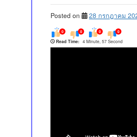
Posted on
28 กรกฎาคม 20
0
0
0
0
Read Time:
4 Minute, 57 Second