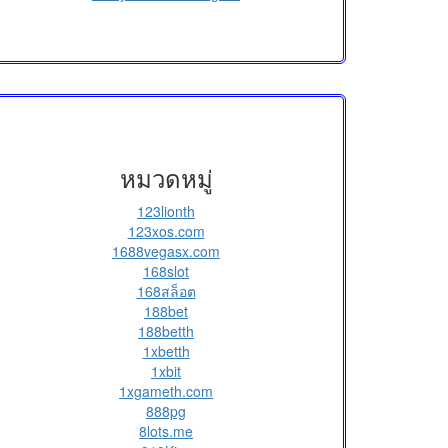
หมวดหมู่
123lionth
123xos.com
1688vegasx.com
168slot
168สล็อต
188bet
188betth
1xbetth
1xbit
1xgameth.com
888pg
8lots.me