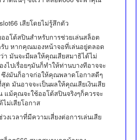
lot66 เสียโดยไม่รู้สึกตัว
บบออโต้สปินสำหรับการช่วยเล่นสล็อต
ครับ หากคุณมองหน้าจอที่เล่นอยู่ตลอด
ว่า มันจะมีผลให้คุณเสียสมาธิได้ไม่
เองไปเรื่อยๆมันก็ทำให้ท่านบางทีอาจจะ
ซึง่มันก็อาจก่อให้คุณพลาดโอกาสดีๆ
ที่สุด มันอาจจะเป็นผลให้คุณเสียเงินเสีย
ั้น แม้คุณจะใช้ออโต้สปินจริงๆก็ควรจะ
ด้ไม่เสียโอกาส
วงเวลาที่มีความเสี่ยงต่อการเล่นเสีย