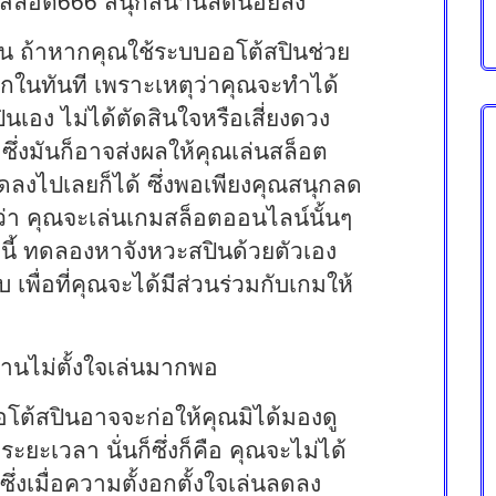
น สล็อต666 สนุกสนานลดน้อยลง
ั้น ถ้าหากคุณใช้ระบบออโต้สปินช่วย
กในทันที เพราะเหตุว่าคุณจะทำได้
ปินเอง ไม่ได้ตัดสินใจหรือเสี่ยงดวง
ซึ่งมันก็อาจส่งผลให้คุณเล่นสล็อต
งไปเลยก็ได้ ซึ่งพอเพียงคุณสนุกลด
บว่า คุณจะเล่นเกมสล็อตออนไลน์นั้นๆ
นี้ ทดลองหาจังหวะสปินด้วยตัวเอง
เพื่อที่คุณจะได้มีส่วนร่วมกับเกมให้
่านไม่ตั้งใจเล่นมากพอ
โต้สปินอาจจะก่อให้คุณมิได้มองดู
ะเวลา นั่นก็ซึ่งก็คือ คุณจะไม่ได้
ึ่งเมื่อความตั้งอกตั้งใจเล่นลดลง