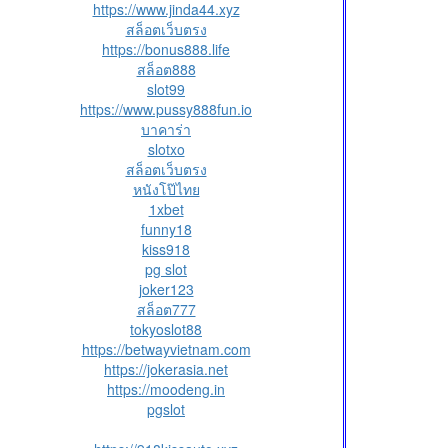
https://www.jinda44.xyz
สล็อตเว็บตรง
https://bonus888.life
สล็อต888
slot99
https://www.pussy888fun.io
บาคาร่า
slotxo
สล็อตเว็บตรง
หนังโป๊ไทย
1xbet
funny18
kiss918
pg slot
joker123
สล็อต777
tokyoslot88
https://betwayvietnam.com
https://jokerasia.net
https://moodeng.in
pgslot