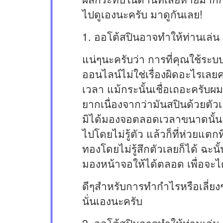
ไปดูเองนะครับ มาดูกันเลย!
1. ออโต้สปินอาจทำให้ท่านเล่น s
แน่ๆนะครับว่า การที่คุณใช้ระ
ออนไลน์ไม่ใช่เรื่องผิดอะไรเลย
เวลา แม้กระนั้นเชื่อเถอะครับผม
ยากเนื่องจากว่ามันสปินด้วยตัว
มิได้มองจอตลอดเวลาขนาดนั้น 
ไปโดยไม่รู้ตัว แล้วก็ที่ห่วยแตก
ทองโดยไม่รู้สึกตัวเลยก็ได้ ฉะน
มองหน้าจอให้ได้ตลอด เพื่อจะไ
ดีๆสำหรับการทำกำไรหรือเลี่ยงช่
นั่นเองนะครับ