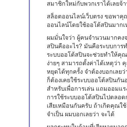
สมาชิกใหม่กับพวกเราได้เลยจ้า
สล็อตออนไลน์เว็บตรง ขอพาคุ
ออนไลน์โดยใช้ออโต้สปินมากเหล
ผมมั่นใจว่า ผู้คนจำนวนมากคงจะร
สปินคืออะไร? มันคือระบบการ
ระบบออโต้สปินจะช่วยทำให้คุณ
ง่ายๆ สามารถตั้งค่าได้เหตุว่า ค
หยุดได้ทุกครั้ง จำต้องบอกเลยว
ก็ต้องเคยใช้ระบบออโต้สปินกันอ
สำหรับเพื่อการเล่น แถมออมแรง
การใช้ระบบออโต้สปินไปตลอดก
เสียเหมือนกันครับ ถ้าเกิดคุณ
จำเป็น ผมบอกเลยว่า จะได้
ผลกระทบในด้านที่เสียหายมากกว