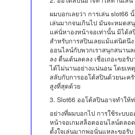
2. ออโต้สปินอาจทำให้ท่านเล่
ผมบอกเลยว่า การเล่น slot66 น
เล่นมากจนเกินไป มันจะหมดสนุ
แค่นั่หาองหน้าจอเท่านั้น มิได้ส
สำหรับการสปินเลยแม้แต่นิดนึง 
ออนไลน์กับพวกเราสนุกสนานลดล
ลง ตื่นเต้นลดลง เชื่อเถอะขอรั
ได้ไม่นานอย่างแน่นอน โดยเหตุ
สลับกับการออโต้สปินด้วยนะครับ 
สูงที่สุดด้วย
3. Slot66 ออโต้สปินอาจทำให้ท
อย่างที่ผมบอกไป การใช้ระบบออ
หน้าจอเกมสล็อตออนไลน์ตลอดระย
ตั้งใจเล่นมากพอนั่นแหละขอรับ ซ