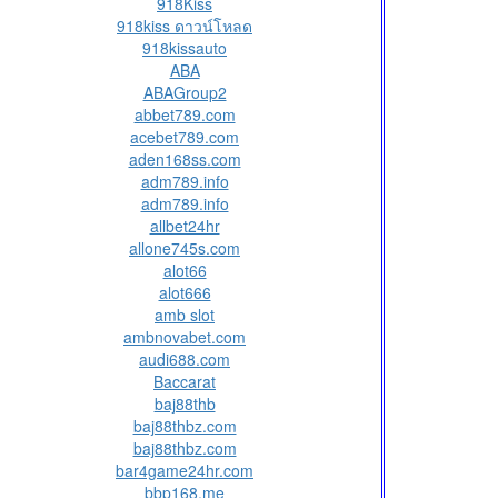
918Kiss
918kiss ดาวน์โหลด
918kissauto
ABA
ABAGroup2
abbet789.com
acebet789.com
aden168ss.com
adm789.info
adm789.info
allbet24hr
allone745s.com
alot66
alot666
amb slot
ambnovabet.com
audi688.com
Baccarat
baj88thb
baj88thbz.com
baj88thbz.com
bar4game24hr.com
bbp168.me