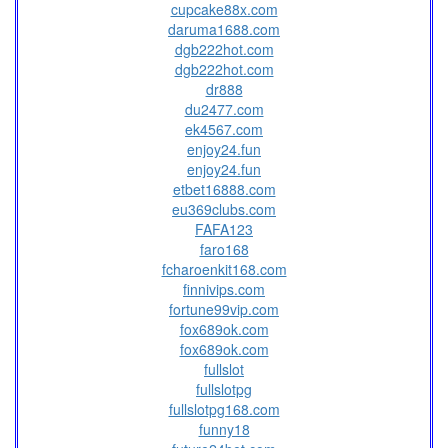
cupcake88x.com
daruma1688.com
dgb222hot.com
dgb222hot.com
dr888
du2477.com
ek4567.com
enjoy24.fun
enjoy24.fun
etbet16888.com
eu369clubs.com
FAFA123
faro168
fcharoenkit168.com
finnivips.com
fortune99vip.com
fox689ok.com
fox689ok.com
fullslot
fullslotpg
fullslotpg168.com
funny18