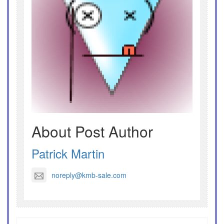
About Post Author
Patrick Martin
noreply@kmb-sale.com