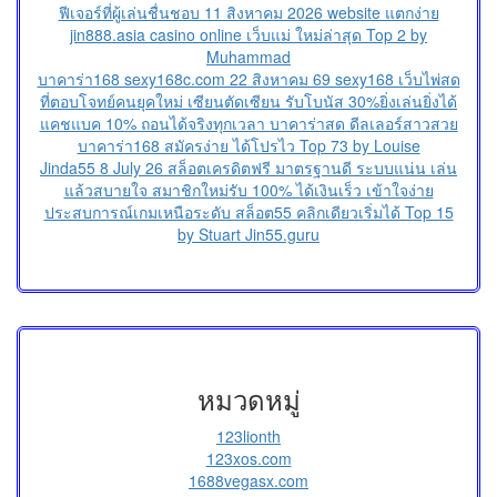
ฟีเจอร์ที่ผู้เล่นชื่นชอบ 11 สิงหาคม 2026 website แตกง่าย
jin888.asia casino online เว็บแม่ ใหม่ล่าสุด Top 2 by
Muhammad
บาคาร่า168 sexy168c.com 22 สิงหาคม 69 sexy168 เว็บไพ่สด
ที่ตอบโจทย์คนยุคใหม่ เซียนตัดเซียน รับโบนัส 30%ยิ่งเล่นยิ่งได้
แคชแบค 10% ถอนได้จริงทุกเวลา บาคาร่าสด ดีลเลอร์สาวสวย
บาคาร่า168 สมัครง่าย ได้โปรไว Top 73 by Louise
Jinda55 8 July 26 สล็อตเครดิตฟรี มาตรฐานดี ระบบแน่น เล่น
แล้วสบายใจ สมาชิกใหม่รับ 100% ได้เงินเร็ว เข้าใจง่าย
ประสบการณ์เกมเหนือระดับ สล็อต55 คลิกเดียวเริ่มได้ Top 15
by Stuart Jin55.guru
หมวดหมู่
123lionth
123xos.com
1688vegasx.com