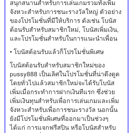
สนุกสนานสำหรับการเล่นเกมรวมทั้งเพิ่ม
จังหวะสำหรับการชนะรางวัลใหญ่ ตัวอย่าง
ของโปรโมชั่นที่มีให้บริการ ดังเช่น โบนัส
ต้อนรับสำหรับสมาชิกใหม่, โบนัสเพิ่มเงิน,
และโปรโมชั่นสำหรับในการแนะนำเพื่อน
• โบนัสต้อนรับแล้วก็โปรโมชั่นพิเศษ
โบนัสต้อนรับสำหรับสมาชิกใหม่ของ
pussy888 เป็นเลิศในโปรโมชั่นที่น่าดึงดูด
โดยทั่วไปแล้วสมาชิกใหม่จะได้รับโบนัส
เพิ่มเมื่อกระทำการฝากเงินทีแรก ซึ่งช่วย
เพิ่มเงินทุนสำหรับเพื่อการเล่นเกมและเพิ่ม
จังหวะสำหรับเพื่อการชนะรางวัล นอกนั้น
ยังมีโปรโมชั่นพิเศษที่ออกมาเป็นช่วงๆ
ได้แก่ การแจกฟรีสปิน หรือโบนัสสำหรับ