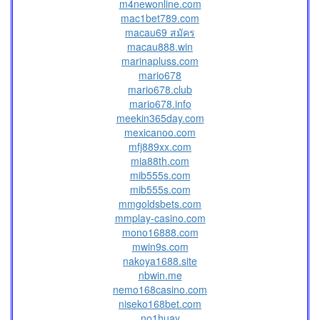
m4newonline.com
mac1bet789.com
macau69 สมัคร
macau888.win
marinapluss.com
mario678
mario678.club
mario678.info
meekin365day.com
mexicanoo.com
mfj889xx.com
mia88th.com
mib555s.com
mib555s.com
mmgoldsbets.com
mmplay-casino.com
mono16888.com
mwin9s.com
nakoya1688.site
nbwin.me
nemo168casino.com
niseko168bet.com
no1huay