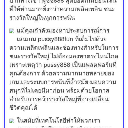
ที่ให้ท่านมากยิ่งกว่าความเพลิดเพลิน ชนะ
รางวัลใหญ่ในทุกการพนัน
แม้คุณกำลังมองหาประสบการณ์การ
เล่นเกม pussy888fun ที่เต็มไปด้วย
ความเพลิดเพลินและช่องทางสำหรับในการ
ชนะรางวัลใหญ่ ไม่ต้องมองหาตรงไหนไกล
เพราะเหตุว่า pussy888 เป็นแพลตฟอร์มที่
คุณต้องการ ด้วยความมากมายหลายของ
เกมและระบบการพนันที่ล้ำสมัย มอบความ
สนุกที่ไม่เคยมีมาก่อน พร้อมด้วยโอกาส
สำหรับการคว้ารางวัลใหญ่ที่อาจเปลี่ยน
ชีวิตคุณได้
ในสมัยที่เทคโนโลยีทำให้พวกเรา