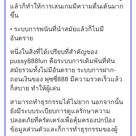
แล้วก็ทำให้การเล่นเกมมีความตื่นเต้นมาก
ขึ้น
• ระบบการพนันที่นำสมัยแล้วก็ไม่มี
อันตราย
หนึ่งในสิ่งที่ได้เปรียบที่สำคัญของ
pussy888fun คือระบบการเดิมพันที่ทัน
สมัยรวมทั้งไม่มีอันตราย ระบบการฝาก-
ถอนเงินของ พุซซี่888 มีความรวดเร็วแล้ว
ก็สบาย ทำให้ผู้เล่น
สามารถทำธุรกรรมได้ไม่ยาก นอกจากนั้น
ยังมีระบบระเบียบการดูแลรักษาความ
ปลอดภัยที่ครัดเคร่งเพื่อคุ้มครองปกป้อง
ข้อมูลส่วนตัวและก็การทำธุรกรรมของผู้