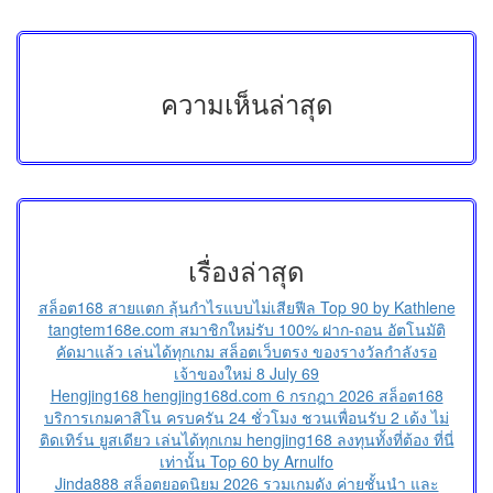
ความเห็นล่าสุด
เรื่องล่าสุด
สล็อต168 สายแตก ลุ้นกำไรแบบไม่เสียฟีล Top 90 by Kathlene
tangtem168e.com สมาชิกใหม่รับ 100% ฝาก-ถอน อัตโนมัติ
คัดมาแล้ว เล่นได้ทุกเกม สล็อตเว็บตรง ของรางวัลกำลังรอ
เจ้าของใหม่ 8 July 69
Hengjing168 hengjing168d.com 6 กรกฎา 2026 สล็อต168
บริการเกมคาสิโน ครบครัน 24 ชั่วโมง ชวนเพื่อนรับ 2 เด้ง ไม่
ติดเทิร์น ยูสเดียว เล่นได้ทุกเกม hengjing168 ลงทุนทั้งที่ต้อง ที่นี่
เท่านั้น Top 60 by Arnulfo
Jinda888 สล็อตยอดนิยม 2026 รวมเกมดัง ค่ายชั้นนำ และ