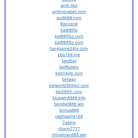
amb slot
ambnovabet.com
audi688.com
Baccarat
baj88thb
baj88thbz.com
baj88thbz.com
bar4game24hr.com
bbp168.me
bestbet
betflixtikto
betm4vip.com
betway
betworld369hot.com
bio285th.com
bluewin8888.info
bombet888.win
bonus888
cashgame168
Casino
chang7777
chinatown888.win