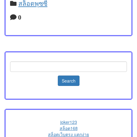
สล็อตพุซซี่
0
Search
for:
joker123
สล็อต168
สล็อตเว็บตรง แตกง่าย