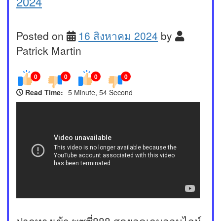
2024
Posted on
16 สิงหาคม 2024
by
Patrick Martin
0
0
0
0
Read Time:
5 Minute, 54 Second
ปากทางเข้า พุซซี่888 สุดยอดเกมออนไลน์