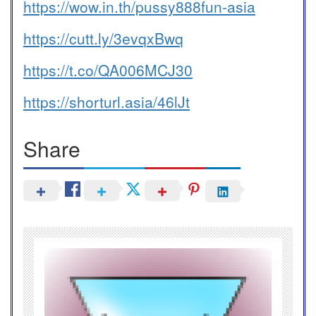
https://wow.in.th/pussy888fun-asia
https://cutt.ly/3evqxBwq
https://t.co/QA006MCJ30
https://shorturl.asia/46lJt
Share