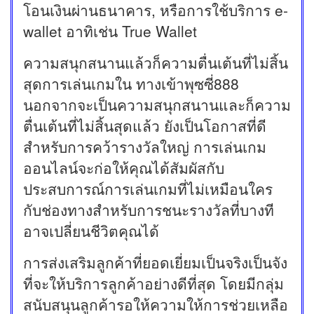
โอนเงินผ่านธนาคาร, หรือการใช้บริการ e-
wallet อาทิเช่น True Wallet
ความสนุกสนานแล้วก็ความตื่นเต้นที่ไม่สิ้น
สุดการเล่นเกมใน ทางเข้าพุซซี่888
นอกจากจะเป็นความสนุกสนานและก็ความ
ตื่นเต้นที่ไม่สิ้นสุดแล้ว ยังเป็นโอกาสที่ดี
สำหรับการคว้ารางวัลใหญ่ การเล่นเกม
ออนไลน์จะก่อให้คุณได้สัมผัสกับ
ประสบการณ์การเล่นเกมที่ไม่เหมือนใคร
กับช่องทางสำหรับการชนะรางวัลที่บางที
อาจเปลี่ยนชีวิตคุณได้
การส่งเสริมลูกค้าที่ยอดเยี่ยมเป็นจริงเป็นจัง
ที่จะให้บริการลูกค้าอย่างดีที่สุด โดยมีกลุ่ม
สนับสนุนลูกค้ารอให้ความให้การช่วยเหลือ