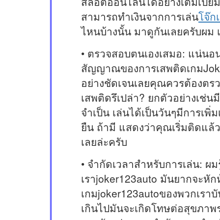
สล็อตออนไลน์ได้อย่างเต็มเปี่ยม
สามารถทำเงินจากการเล่น
โจ๊ก
ไหนบ้างนั้น มาดูกันเลยครับผม 
• ตรวจสอบตนเองเสมอ: แน่นอนขอร
สัญญาณของการเสพติดเกมJok
อย่างชัดเจนเลยคุณควรต้องตรว
เสพติดรึเปล่า? ยกตัวอย่างเช่
จำเป็น เล่นได้เป็นวันๆมีการเพิ่
ยืน ถ้ามี แสดงว่าคุณเริ่มติดแล
เลยล่ะครับ
• จำกัดเวลาสำหรับการเล่น: ผมรู
เราjoker123auto มันยากจะหั
เกมjoker123autoของพวกเราบัน
เกินไปมันจะเกิดโทษต่อสุขภาพร