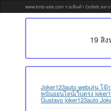
Skip
www.kmb-sale.com รวมสินค้า Outlets หลากหล
to
content
19 สิ
Joker123auto webเล่น โจ๊ก
พนันออนไลน์เว็บตรง joker1
Gustavo joker123auto Jok