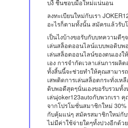
บงี้ ชื่นชอบมือใหม่แน่นอน
ลงทะเบียนใหม่กับเรา JOKER123
อะไรก็ตามทั้งนั้น สมัครแล้วรับ
เป็นไงบ้างขอรับกับบทความดีๆจ
เล่นสล็อตออนไลน์แบบพอดิบพอ
เล่นสล็อตออนไลน์ของตนเองให้ดี
เอง การจำกัดเวลาเล่นการผลิตส
ทั้งสิ้นนี้จะช่วยทำให้คุณสามา
เสพติดการเล่นสล็อตกระทั่งเหลื
ดิบพอดีสุดๆนั่นเองขอรับรวมทั
เล่นjoker123autoกับพวกเรา ค
จากโปรโมชั่นสมาชิกใหม่ 30% ได
กับคุ้มแน่ๆ สมัครสมาชิกใหม่ก
ไม่มีค่าใช้จ่ายใดๆทั้งปวงอีก