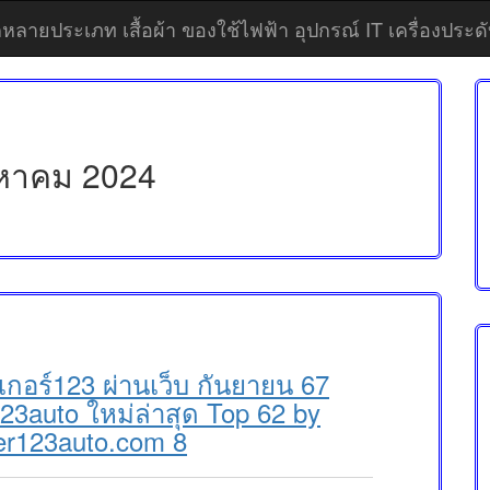
ายประเภท เสื้อผ้า ของใช้ไฟฟ้า อุปกรณ์ IT เครื่องประดับ
งหาคม 2024
เกอร์123 ผ่านเว็บ กันยายน 67
23auto ใหม่ล่าสุด Top 62 by
er123auto.com 8