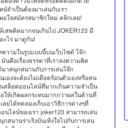
ม่ต้องดาวน์โหลดหรือติดตั้งอีกด้วย
น์จำเป็นต้องมาเล่นกับเรา
ึงพอใจสมัครสมาชิกใหม่ คลิกเลย!
ห้เสพติดมากจนเกินไป JOKER123 มี
อะไร มาดูกัน!
บทความในรูปแบบนี้บนเว็บไซต์ โจ๊ก
มันคือเรื่องธรรดาที่เราลงความคิด
ด้มาสนุกสนานกับการเล่นโจ๊ก
คุณเองจะต้องไม่เดือดร้อนตัวเองหรือคน
ล่นสล็อตออนไลน์ที่มากเกินความจำเป็น
ก่อให้เกิดผลกระทบมากกว่าผลในด้านที่
็เลยได้ทดลองเก็บเอาวิธีการต่างๆที่
ออนไลน์ของเรา joker123 สามารถเล่น
ุกสนานร่าเริงบันเทิงใจไปกับการเล่น