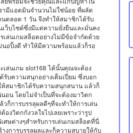
้เลยพร้อมจะช่วยคุณและแก้ปัญหาใน
กเรามีแอดมินจำนวนไม่ใช่น้อย ที่ผลัด
นตลอด 1 วัน จึงทำให้สมาชิกได้รับ
ว็บไซต์ซึ่งมีแต่ความยั่งยืนและมั่นคง
เล่นเกมสล็อตอย่างไม่มีข้อจำกัดด้วย
นอปิ้งดี ทำให้มีความพร้อมแล้วก็รอ
จะเล่นเกม slot168 ได้นั้นคุณจะต้อง
ด้รับความสนุกอย่างเต็มเปี่ยม ซึ่งบอก
ะทำให้สมาชิกได้รับความสนุกสนาน แล้วก็
่นอน โดยไม่จำเป็นที่จะต้องมาวิตก
ล้วก็การบรรลุผลดีๆที่จะทำให้การเล่น
ม่ต้องวิตกกังวลใจไปเลยเพราะว่ารูป
พิเศษต่างๆสำหรับการเล่นเกมสล็อตที่นี่
ี่สร้างการบรรลุผลและก็ความสบายให้กับ