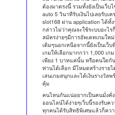
ต้องมาตรงนี้ รวมทั้งยังเป็นเว
auto 5 วินาทีรับเงินไปเลยรับเค
slot168 ผ่าน application ได้ทั
กล่าวไม่ว่าคุณจะใช้ระบบอะไรก็
สมัครง่ายๆมีการอัพเดทเกมใหม่
เดิมๆนอกเหนือจากนี้ยังเป็นเว็บ
เกมให้เลือกมากกว่า 1,000 เกม 
เพียง 1 บาทแค่นั้น หรือคนใดกันแ
ท่านได้เลือก มีโหมดสร้างรายได
เล่นเกมสนุกและได้เงินรางวัลพร
คุ้ม
คนไหนกันแน่อยากเป็นคนมั่งคั่ง
ออนไลน์ได้ง่ายๆเว็บนี้รองรับ
ทุกคนได้รับสิทธิพิเศษแล้วก็คว