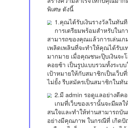
สร้างความสำเร็จให้กับคุณมาก
พิเศษ ดังนี้
1.คุณได้รับเงินรางวัลในทันท
การเตรียมพร้อมสำหรับในการ
สามารถของคุณแล้วการเล่นเก
เพลิดเพลินที่จะทำให้คุณได้รับ
มากมาย เมื่อคุณชนะปุ๊บเงินจะโ
คอยช้า เป็นรูปแบบรวมทั้งระบ
เป้าหมายให้กับสมาชิกเป็นเว็บที
ไม่ยั้ง รีบสมัครเป็นสมาชิกในทัน
2.มี admin รอดูแลอย่างดีค
เกมที่เว็บของเรานั้นจะมีผลใ
สนใจและทำให้ท่านสามารถบันเท
อย่างมีคุณภาพ ในกรณีที่ เกิด