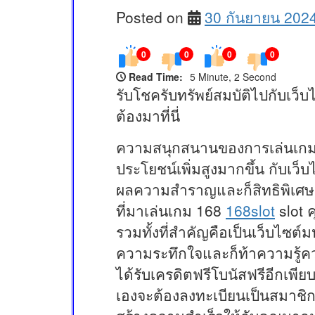
Posted on
30 กันยายน 202
0
0
0
0
Read Time:
5 Minute, 2 Second
รับโชครับทรัพย์สมบัติไปกับเว็บ
ต้องมาที่นี่
ความสนุกสนานของการเล่นเกมสล
ประโยชน์เพิ่มสูงมากขึ้น กับเว็
ผลความสำราญและก็สิทธิพิเศษด
ที่มาเล่นเกม 168
168slot
slot 
รวมทั้งที่สำคัญคือเป็นเว็บไซต
ความระทึกใจและก็ท้าความรู้คว
ได้รับเครดิตฟรีโบนัสฟรีอีกเพียบ
เองจะต้องลงทะเบียนเป็นสมาชิก 1