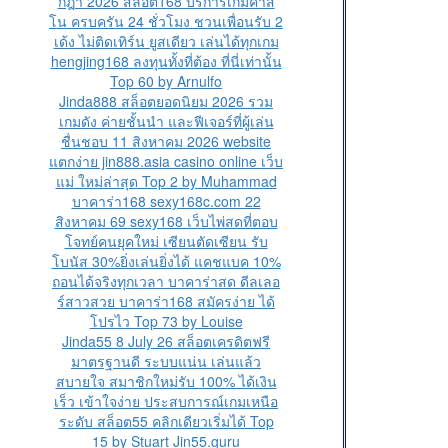
กฎา 2026 สล็อต168 บริการเกมคาสิ
โน ครบครัน 24 ชั่วโมง ชวนเพื่อนรับ 2
เด้ง ไม่ติดเทิร์น ยูสเดียว เล่นได้ทุกเกม
hengjing168 ลงทุนทั้งที่ต้อง ที่นี่เท่านั้น
Top 60 by Arnulfo
Jinda888 สล็อตยอดนิยม 2026 รวม
เกมดัง ค่ายชั้นนำ และฟีเจอร์ที่ผู้เล่น
ชื่นชอบ 11 สิงหาคม 2026 website
แตกง่าย jin888.asia casino online เว็บ
แม่ ใหม่ล่าสุด Top 2 by Muhammad
บาคาร่า168 sexy168c.com 22
สิงหาคม 69 sexy168 เว็บไพ่สดที่ตอบ
โจทย์คนยุคใหม่ เซียนตัดเซียน รับ
โบนัส 30%ยิ่งเล่นยิ่งได้ แคชแบค 10%
ถอนได้จริงทุกเวลา บาคาร่าสด ดีลเลอ
ร์สาวสวย บาคาร่า168 สมัครง่าย ได้
โปรไว Top 73 by Louise
Jinda55 8 July 26 สล็อตเครดิตฟรี
มาตรฐานดี ระบบแน่น เล่นแล้ว
สบายใจ สมาชิกใหม่รับ 100% ได้เงิน
เร็ว เข้าใจง่าย ประสบการณ์เกมเหนือ
ระดับ สล็อต55 คลิกเดียวเริ่มได้ Top
15 by Stuart Jin55.guru