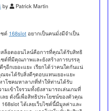
4
by
Patrick Martin
ไซต์
168slot
อยากเป็นคนมั่งมีจำเป็น
็อตออนไลน์คือการที่คุณได้รับสิทธิ
บไซต์ที่มีคุณภาพและยังสร้างการบรรลุ
ีๆอีกเยอะแยะ เรียกได้ว่าคนใดกันแน่
คุณจะได้รับสิ่งดีๆตอบแทนเยอะแยะ
์มหาโชคมหาลาภที่ทำให้ท่านได้รับ
ามเข้าใจรวมทั้งยังสามารถเล่นเกมที่
เลย ดังนี้เพื่อสิทธิประโยชน์ของตัวคุณ
68slot ได้เลยเว็บไซต์นี้มีมูลค่าและ