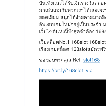
บันเทิงและได้รับเงินรางวัลตลอด 
มาเล่นเกมกับพวกเราได้เลยเพร
ยอดเยี่ยม สนุกได้ง่ายดายมากยิ่
อัพเดทเกมใหม่ๆอยู่เป็นประจำ ม
เว็บไซต์แห่งนี้ปังสุดจำต้อง 168
เว็บสล็อตNo.1 168slot 168slot
เรื่องเกมสล็อต 168slotสมัครฟร
ขอขอบพระคุณ Ref.
slot168
https://bit.ly/168slot_vip