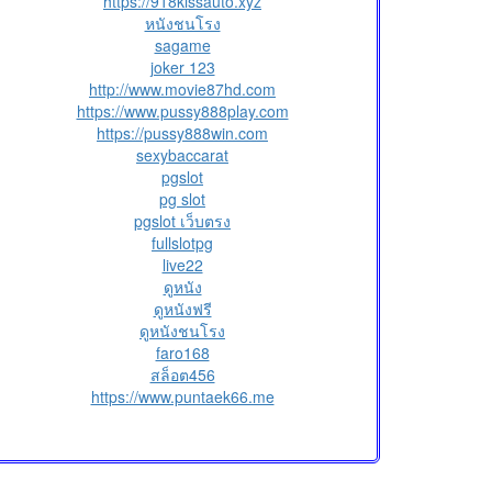
https://918kissauto.xyz
หนังชนโรง
sagame
joker 123
http://www.movie87hd.com
https://www.pussy888play.com
https://pussy888win.com
sexybaccarat
pgslot
pg slot
pgslot เว็บตรง
fullslotpg
live22
ดูหนัง
ดูหนังฟรี
ดูหนังชนโรง
faro168
สล็อต456
https://www.puntaek66.me