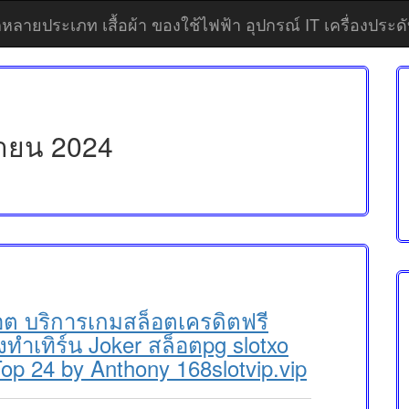
ายประเภท เสื้อผ้า ของใช้ไฟฟ้า อุปกรณ์ IT เครื่องประดับ
ายน 2024
อต บริการเกมสล็อตเครดิตฟรี
งทำเทิร์น Joker สล็อตpg slotxo
op 24 by Anthony 168slotvip.vip