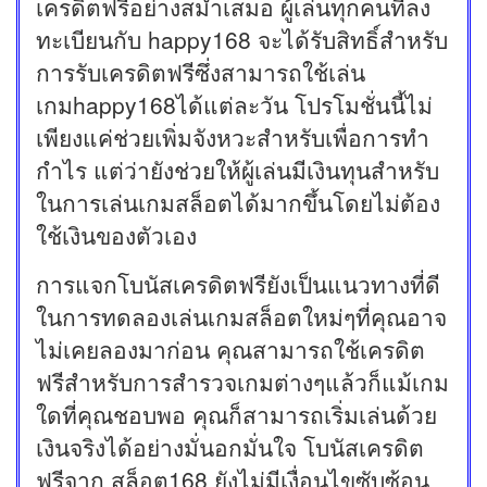
เครดิตฟรีอย่างสม่ำเสมอ ผู้เล่นทุกคนที่ลง
ทะเบียนกับ happy168 จะได้รับสิทธิ์สำหรับ
การรับเครดิตฟรีซึ่งสามารถใช้เล่น
เกมhappy168ได้แต่ละวัน โปรโมชั่นนี้ไม่
เพียงแค่ช่วยเพิ่มจังหวะสำหรับเพื่อการทำ
กำไร แต่ว่ายังช่วยให้ผู้เล่นมีเงินทุนสำหรับ
ในการเล่นเกมสล็อตได้มากขึ้นโดยไม่ต้อง
ใช้เงินของตัวเอง
การแจกโบนัสเครดิตฟรียังเป็นแนวทางที่ดี
ในการทดลองเล่นเกมสล็อตใหม่ๆที่คุณอาจ
ไม่เคยลองมาก่อน คุณสามารถใช้เครดิต
ฟรีสำหรับการสำรวจเกมต่างๆแล้วก็แม้เกม
ใดที่คุณชอบพอ คุณก็สามารถเริ่มเล่นด้วย
เงินจริงได้อย่างมั่นอกมั่นใจ โบนัสเครดิต
ฟรีจาก สล็อต168 ยังไม่มีเงื่อนไขซับซ้อน