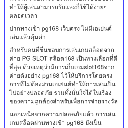
ทำให้ผู้เล่นสามารถรับและก็ใช้ได้ง่ายๆ
ตลอดเวลา
ปากทางเข้า pg168 เว็บตรง ไม่มีเอเย่นต์
เล่นแล้วคุ้มค่า
สำหรับคนที่ชื่นชอบการเล่นเกมสล็อตจาก
ค่าย PG SLOT สล็อต168 เป็นทางเลือกที่ดี
ที่สุด ด้วยเหตุว่ามีการเก็บเกมslot168จาก
ค่ายดังอย่าง pg168 ไว้ให้บริการโดยตรง
การที่ไม่ต้องผ่านเอเย่นต์ทำให้การเล่นเป็น
ไปอย่างปลอดภัย รวมทั้งมั่นใจได้ในเรื่อง
ของความถูกต้องสำหรับเพื่อการจ่ายรางวัล
นอกเหนือจากความปลอดภัยแล้ว การเล่น
เกมสล็อตผ่านทางเข้า pg168 ยังเป็น