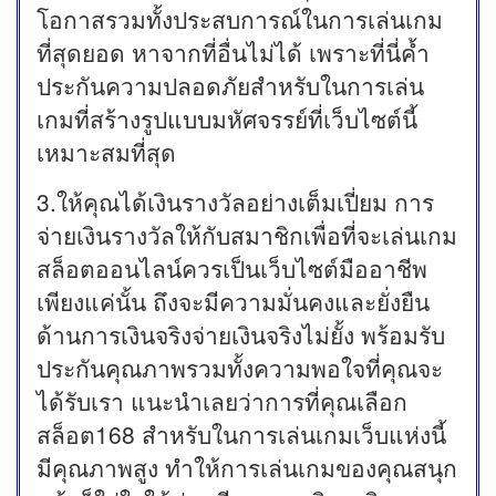
โอกาสรวมทั้งประสบการณ์ในการเล่นเกม
ที่สุดยอด หาจากที่อื่นไม่ได้ เพราะที่นี่ค้ำ
ประกันความปลอดภัยสำหรับในการเล่น
เกมที่สร้างรูปแบบมหัศจรรย์ที่เว็บไซต์นี้
เหมาะสมที่สุด
3.ให้คุณได้เงินรางวัลอย่างเต็มเปี่ยม การ
จ่ายเงินรางวัลให้กับสมาชิกเพื่อที่จะเล่นเกม
สล็อตออนไลน์ควรเป็นเว็บไซต์มืออาชีพ
เพียงแค่นั้น ถึงจะมีความมั่นคงและยั่งยืน
ด้านการเงินจริงจ่ายเงินจริงไม่ยั้ง พร้อมรับ
ประกันคุณภาพรวมทั้งความพอใจที่คุณจะ
ได้รับเรา แนะนำเลยว่าการที่คุณเลือก
สล็อต168 สำหรับในการเล่นเกมเว็บแห่งนี้
มีคุณภาพสูง ทำให้การเล่นเกมของคุณสนุก