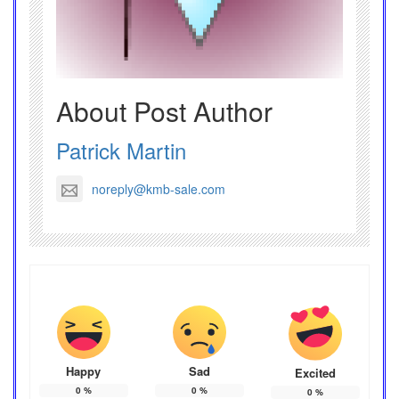
About Post Author
Patrick Martin
noreply@kmb-sale.com
Happy
Sad
Excited
0
%
0
%
0
%