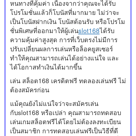
หนทางที่คุ้มค่า เนื่องจากว่าคุณจะได้รับ
โปรโมชั่นแล้วก็โบนัสที่มากมาย ไม่ว่าจะ
เป็นโบนัสฝากเงิน โบนัสต้อนรับ หรือโปรโม
ชั่นพิเศษที่ออกมาให้ผู้เล่น
slot168
ได้รับ
ความคุ้มค่าสูงสุด การที่เว็บตรงไม่มีการ
ปรับเปลี่ยนผลการเล่นหรือล็อคยูสเซอร์
ทำให้คุณสามารถเล่นได้อย่างแน่ใจ และ
ได้โอกาสทำเงินได้มากขึ้น
เล่น สล็อต168 เครดิตฟรี ทดลองเล่นฟรี ไม่
ต้องสมัครก่อน
แม้คุณยังไม่แน่ใจว่าจะสมัครเล่น
กับslot168 หรือเปล่า คุณสามารถทดสอบ
เล่นเกมสล็อตฟรีได้โดยไม่ต้องลงทะเบียน
เป็นสมาชิก การทดสอบเล่นฟรีเป็นวิธีที่ดี