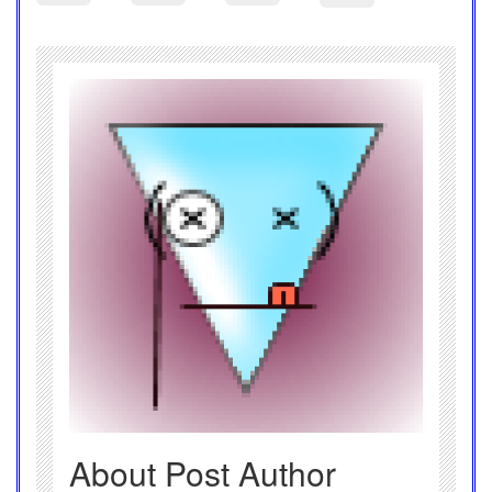
About Post Author