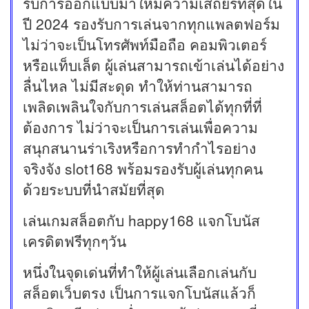
รับการออกแบบมาให้มีความเสถียรที่สุดใน
ปี 2024 รองรับการเล่นจากทุกแพลตฟอร์ม
ไม่ว่าจะเป็นโทรศัพท์มือถือ คอมพิวเตอร์
หรือแท็บเล็ต ผู้เล่นสามารถเข้าเล่นได้อย่าง
ลื่นไหล ไม่มีสะดุด ทำให้ท่านสามารถ
เพลิดเพลินใจกับการเล่นสล็อตได้ทุกที่ที่
ต้องการ ไม่ว่าจะเป็นการเล่นเพื่อความ
สนุกสนานร่าเริงหรือการทำกำไรอย่าง
จริงจัง slot168 พร้อมรองรับผู้เล่นทุกคน
ด้วยระบบที่นำสมัยที่สุด
เล่นเกมสล็อตกับ happy168 แจกโบนัส
เครดิตฟรีทุกๆวัน
หนึ่งในจุดเด่นที่ทำให้ผู้เล่นเลือกเล่นกับ
สล็อตเว็บตรง เป็นการแจกโบนัสแล้วก็