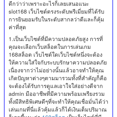
ดีกว่าว่าเพราะอะไรก็เลยเสนอแนะ
slot168 เว็บไซต์ตรงระดับพรีเมี่ยมที่ได้รับ
การยินยอมรับในระดับสากลว่าดีและก็คุ้ม
ค่าที่สุด
1.เป็นเว็บไซต์ที่มีความปลอดภัยสูง การที่
คุณจะเลือกเว็บสล็อตในการเล่นเกม
168สล็อต เว็บไซต์ใดเว็บไซต์หนึ่งจะต้อง
ให้ความใส่ใจกับระบบรักษาความปลอดภัย
เนื่องจากว่าไม่อย่างนั้นแล้วอาจทำให้คุณ
เกิดปัญหาต่างๆตามมารวมทั้งที่สำคัญก็คือ
จะต้องได้รับการดูแลเอาใจใส่อย่างดีจาก
admin มืออาชีพที่มีความพร้อมเพรียงรวม
ทั้งมีสิทธิพิเศษดีๆที่จะทำให้คุณเชื่อมั่นได้ว่า
เล่นเกมที่นี่แล้วคุ้มแล้วก็ได้เงินเต็มปริมาณ
ก็เลยชี้แนะว่า
168สล็อต
เป็นเว็บไซต์ที่มี