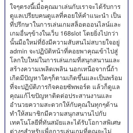
ใจๆตรงนี้เมื่อคุณมาเล่นกับเราจะได้รับการ
ดูแลเปรียบคนดูแลที่คอยให้คำแนะนำ เป็น
ที่ปรึกษาในการเล่นเกมสล็อตออนไลน์และ
เกมอื่นๆข้างในเว็บ 168slot โดยยิ่งไปกว่า
นั้นมือใหม่ที่ยังมีความสับสนไม่สบายใจอยู่
admin จะปฏิบัติหน้าที่คอยพาคุณเข้าไปสู่
โลกใบใหม่ในการเล่นเกมที่สนุกสนานและ
สร้างความเพลิดเพลิน นอกเหนือจากนี้ถ้า
เกิดมีปัญหาใดๆก็ตามเกิดขึ้นและเป็นพร้อม
ที่จะปฏิบัติภารกิจคอยซัพพอร์ต แล้วก็ดูแล
คุณแก้ไขปัญหาติดต่อประสานงานและ
อำนวยความสะดวกให้กับคุณในทุกๆด้าน
ทำให้สมาชิกมีความสนุกสนานไปกับ
เทคโนโลยีที่ทันสมัยและได้รับโอกาสพิเศษ
ต่างๆสำหรับเพื่อการเล่นเกมที่คุณจะไม่