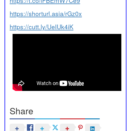
https://t.co/iFBEmW7Ce9
https://shorturl.asia/rGz0x
https://cutt.ly/UeIUk4iK
Share