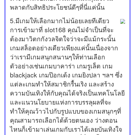
พลาดกับสิทธิประโยชน์ดีๆที่นี่แค่นั้น
5.มีเกมให้เลือกมากไม่น้อยเลยทีเดียว
การเข้ามาที่ slot168 คุณไม่จำเป็นที่จะ
ต้องมาวิตกกังวลจิตใจว่าจะมีแม้กระนั้น
เกมสล็อตอย่างเดียวเพียงแค่นั้นเนื่องจาก
ว่าเรามีเกมสนุกสนานๆให้ท่านเลือก
ตัวอย่างเช่นเกมบาคาร่า เกมรูเล็ต เกม
blackjack เกมป๊อกเด้ง เกมยิงปลา ฯลฯ ซึ่ง
แต่ละเกมทำให้สมาชิกรื้นเริง และสร้าง
ความบันเทิงให้กับคุณได้จริงเป็นเทคโนโลยี
และแนวนโยบายแห่งการบรรลุผลที่จะ
ทำให้คุณว้าวไปกับรูปแบบของเกมสนุกๆที่
คุณสามารถเลือกได้ด้วยตนเอง ว่างตอน
ไหนก็เข้ามาเล่นเกมกับเราได้เลยบันเทิงใจ