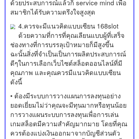
ด้วยประสบการณ์แล้วก็ service mind เพื่อ
สมาชิกได้รับความตรึงใจสูงสุด
4.ควรจะมีแนวคิดแบบเซียน 168slot
ด้วยความที่การที่คุณเลียนแบบผู้ที่เสร็จ
ช่องทางที่การบรรลุเป้าหมายก็มีสูงขึ้น
ฉะนั้นสิ่งที่จำเป็นเป็นการผลิตประสบการณ์
ดีๆในการเลือกเว็บไซต์สล็อตออนไลน์ที่มี
คุณภาพ และคุณควรมีแนวคิดแบบเซียน
ดังนี้
• ต้องมีระบบการวางแผนการลงทุนอย่าง
ยอดเยี่ยมไม่ว่าคุณจะมีทุนมากหรือทุนน้อย
การวางแผนระบบการลงทุนเพื่อการเล่น
เกมสล็อตมีความสำคัญมากมาย โดยที่คุณ
ควรต้องแบ่งเงินออกมาจากบัญชีส่วนตัว