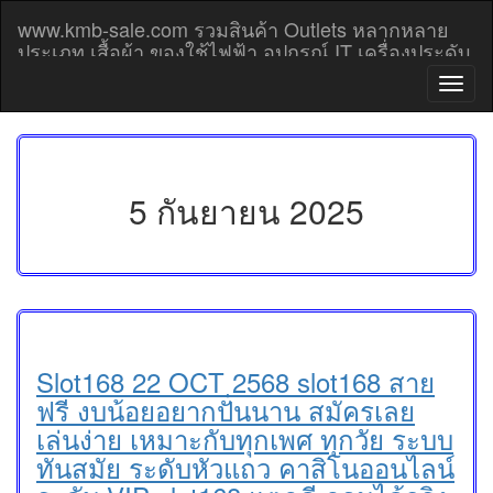
Skip
www.kmb-sale.com รวมสินค้า Outlets หลากหลาย
to
ประเภท เสื้อผ้า ของใช้ไฟฟ้า อุปกรณ์ IT เครื่องประดับ
content
โทรศัพท์มือถือ Outlet prices
T
o
g
g
l
e
5 กันยายน 2025
n
a
v
i
g
a
t
i
Slot168 22 OCT 2568 slot168 สาย
o
ฟรี งบน้อยอยากปั่นนาน สมัครเลย
n
เล่นง่าย เหมาะกับทุกเพศ ทุกวัย ระบบ
ทันสมัย ระดับหัวแถว คาสิโนออนไลน์