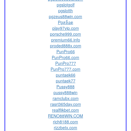
pgslotgolf
pgslotth
pgzeus88win.com
Pgสล็อต
play97vip.com
porsche999.com
premium66.info
proded888x.com
PunPro66
PunPro66.com
PunPro777
PunPro777.com
puntaek66
puntaek77
Pussy888
pussy888win
ramclubx.com
rasri365day.com
realflikbet.com
RENO88WIN.COM
rich8188.com
rizzbetx.com