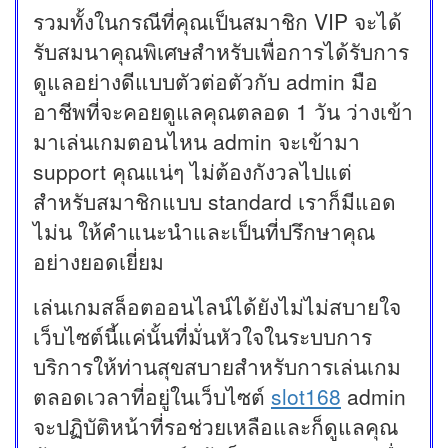
รวมทั้งในกรณีที่คุณเป็นสมาชิก VIP จะได้
รับสมนาคุณพิเศษสำหรับเพื่อการได้รับการ
ดูแลอย่างดีแบบตัวต่อตัวกับ admin มือ
อาชีพที่จะคอยดูแลคุณตลอด 1 วัน ว่างเข้า
มาเล่นเกมตอนไหน admin จะเข้ามา
support คุณแน่ๆ ไม่ต้องกังวลไปแต่
สำหรับสมาชิกแบบ standard เราก็มีแอด
ไม่น ให้คำแนะนำและเป็นที่ปรึกษาคุณ
อย่างยอดเยี่ยม
เล่นเกมสล็อตออนไลน์ได้ยังไม่ไม่สบายใจ
เว็บไซต์นี้แค่นั้นที่มั่นหัวใจในระบบการ
บริการให้ท่านสุขสบายสำหรับการเล่นเกม
ตลอดเวลาที่อยู่ในเว็บไซต์
slot168
admin
จะปฏิบัติหน้าที่รอช่วยเหลือและก็ดูแลคุณ