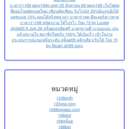
บาคาร่า168 sexy168c.com 22 สิงหาคม 69 sexy168 เว็บไพ่สด
ที่ตอบโจทย์คนยุคใหม่ เซียนตัดเซียน รับโบนัส 30%ยิ่งเล่นยิ่งได้
แคชแบค 10% ถอนได้จริงทุกเวลา บาคาร่าสด ดีลเลอร์สาวสวย
บาคาร่า168 สมัครง่าย ได้โปรไว Top 73 by Louise
Jinda55 8 July 26 สล็อตเครดิตฟรี มาตรฐานดี ระบบแน่น เล่น
แล้วสบายใจ สมาชิกใหม่รับ 100% ได้เงินเร็ว เข้าใจง่าย
ประสบการณ์เกมเหนือระดับ สล็อต55 คลิกเดียวเริ่มได้ Top 15
by Stuart Jin55.guru
หมวดหมู่
123lionth
123xos.com
1688vegasx.com
168slot
168สล็อต
188bet