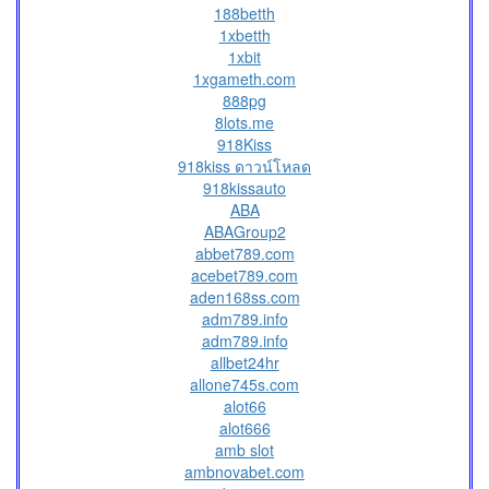
188betth
1xbetth
1xbit
1xgameth.com
888pg
8lots.me
918Kiss
918kiss ดาวน์โหลด
918kissauto
ABA
ABAGroup2
abbet789.com
acebet789.com
aden168ss.com
adm789.info
adm789.info
allbet24hr
allone745s.com
alot66
alot666
amb slot
ambnovabet.com