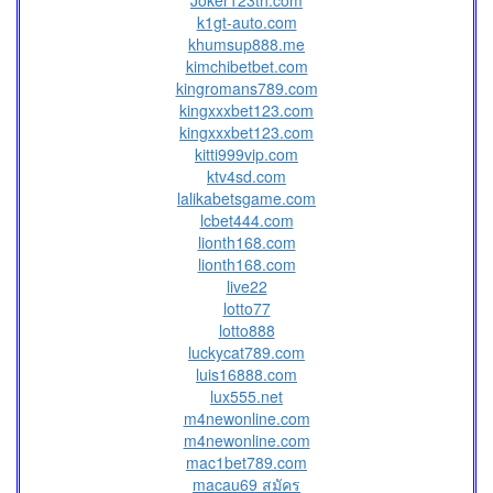
Joker123th.com
k1gt-auto.com
khumsup888.me
kimchibetbet.com
kingromans789.com
kingxxxbet123.com
kingxxxbet123.com
kitti999vip.com
ktv4sd.com
lalikabetsgame.com
lcbet444.com
lionth168.com
lionth168.com
live22
lotto77
lotto888
luckycat789.com
luis16888.com
lux555.net
m4newonline.com
m4newonline.com
mac1bet789.com
macau69 สมัคร