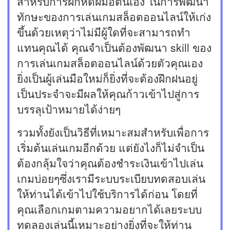
สำหรับการฝึกหัดฝีมือตนเอง ในการพัฒนา
ทักษะของการเล่นเกมสล็อตออนไลน์ให้เก่ง
ขึ้นด้วยเหตุว่าไม่มีผู้ใดที่จะสามารถทำ
แทนคุณได้ คุณจำเป็นต้องพัฒนา skill ของ
การเล่นเกมสล็อตออนไลน์ด้วยตัวคุณเอง
ยิ่งเป็นผู้เล่นมือใหม่ก็ยิ่งที่จะต้องฝึกฝนอยู่
เป็นประจำจะมีผลให้คุณก้าวเข้าไปสู่การ
บรรลุเป้าหมายได้ง่ายๆ
รวมทั้งยังเป็นวิธีที่เหมาะสมสำหรับเพื่อการ
เริ่มต้นเล่นเกมอีกด้วย แต่ยังไงก็ไม่จำเป็น
ต้องกลุ้มใจว่าคุณต้องชำระเงินเข้าไปเล่น
เกมบ่อยๆซึ่งเรามีระบบระเบียบทดสอบเล่น
ให้ท่านได้เข้าไปใช้บริการได้ก่อน โดยที่
คุณเลือกเกมตามความอยากได้เลยระบบ
ทดลองเล่นนี้เหมาะอย่างยิ่งที่จะให้ท่าน