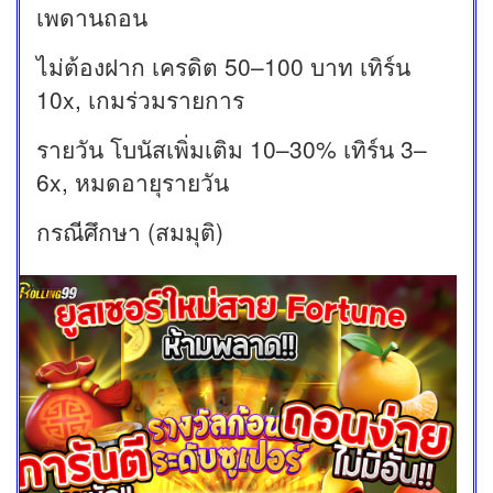
เพดานถอน
ไม่ต้องฝาก เครดิต 50–100 บาท เทิร์น
10x, เกมร่วมรายการ
รายวัน โบนัสเพิ่มเติม 10–30% เทิร์น 3–
6x, หมดอายุรายวัน
กรณีศึกษา (สมมุติ)