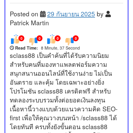
Posted on
29 กันยายน 2025
by
Patrick Martin
0
0
0
0
Read Time:
8 Minute, 37 Second
sclass88 เป็นคำค้นที่ได้รับความนิยม
สำหรับคนที่มองหาแพลตฟอร์มความ
สนุกสนานออนไลน์ที่ใช้งานง่าย ไม่เป็น
อันตราย และคุ้ม โดยเฉพาะอย่างยิ่ง
โปรโมชัน sclass88 เครดิตฟรี สำหรับ
ทดลองระบบรวมทั้งต่อยอดเงินลงทุน
เนื้อหานี้วางแบบด้วยแนวความคิด SEO-
first เพื่อให้คุณวางบนหน้า /sclass88 ได้
โดยทันที ครบทั้งยังขั้นตอน sclass88