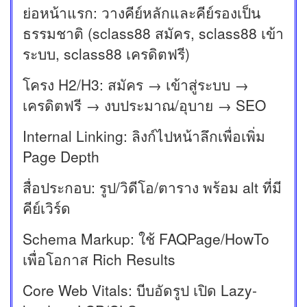
ย่อหน้าแรก: วางคีย์หลักและคีย์รองเป็น
ธรรมชาติ (sclass88 สมัคร, sclass88 เข้า
ระบบ, sclass88 เครดิตฟรี)
โครง H2/H3: สมัคร → เข้าสู่ระบบ →
เครดิตฟรี → งบประมาณ/อุบาย → SEO
Internal Linking: ลิงก์ไปหน้าลึกเพื่อเพิ่ม
Page Depth
สื่อประกอบ: รูป/วิดีโอ/ตาราง พร้อม alt ที่มี
คีย์เวิร์ด
Schema Markup: ใช้ FAQPage/HowTo
เพื่อโอกาส Rich Results
Core Web Vitals: บีบอัดรูป เปิด Lazy-