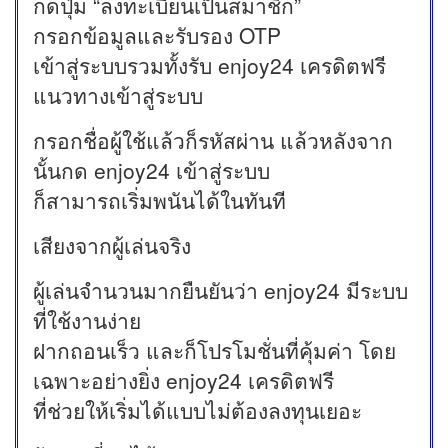
กดปุ่ม “ลงทะเบียนเป็นสมาชิก”
กรอกข้อมูลและรับรอง OTP
เข้าสู่ระบบรวมทั้งรับ enjoy24 เครดิตฟรี
แนวทางเข้าสู่ระบบ
กรอกชื่อผู้ใช้แล้วก็รหัสผ่าน แล้วหลังจาก
นั้นกด enjoy24 เข้าสู่ระบบ
ก็สามารถเริ่มพนันได้ในทันที
เสียงจากผู้เล่นจริง
ผู้เล่นจำนวนมากยืนยันว่า enjoy24 มีระบบ
ที่ใช้งานง่าย
ฝากถอนเร็ว และก็โปรโมชั่นที่คุ้มค่า โดย
เฉพาะอย่างยิ่ง enjoy24 เครดิตฟรี
ที่ช่วยให้เริ่มได้แบบไม่ต้องลงทุนเยอะ