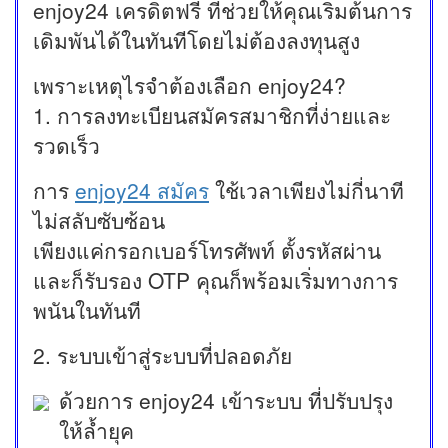
enjoy24 เครดิตฟรี ที่ช่วยให้คุณเริ่มต้นการ
เดิมพันได้ในทันทีโดยไม่ต้องลงทุนสูง
เพราะเหตุไรจำต้องเลือก enjoy24?
1. การลงทะเบียนสมัครสมาชิกที่ง่ายและ
รวดเร็ว
การ
enjoy24 สมัคร
ใช้เวลาเพียงไม่กี่นาที
ไม่สลับซับซ้อน
เพียงแค่กรอกเบอร์โทรศัพท์ ตั้งรหัสผ่าน
และก็รับรอง OTP คุณก็พร้อมเริ่มทางการ
พนันในทันที
2. ระบบเข้าสู่ระบบที่ปลอดภัย
ด้วยการ enjoy24 เข้าระบบ ที่ปรับปรุง
ให้ล้ำยุค