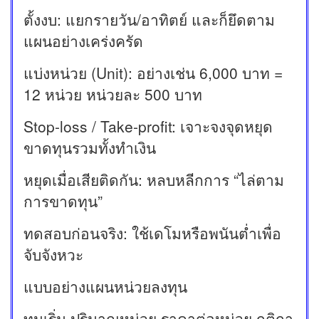
ตั้งงบ: แยกรายวัน/อาทิตย์ และก็ยึดตาม
แผนอย่างเคร่งครัด
แบ่งหน่วย (Unit): อย่างเช่น 6,000 บาท =
12 หน่วย หน่วยละ 500 บาท
Stop-loss / Take-profit: เจาะจงจุดหยุด
ขาดทุนรวมทั้งทำเงิน
หยุดเมื่อเสียติดกัน: หลบหลีกการ “ไล่ตาม
การขาดทุน”
ทดสอบก่อนจริง: ใช้เดโมหรือพนันต่ำเพื่อ
จับจังหวะ
แบบอย่างแผนหน่วยลงทุน
ทุนเริ่ม ปริมาณหน่วย ราคาต่อหน่วย กติกา