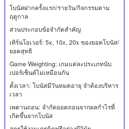
โบนัสฝากครั้งแรก/รายวัน/กิจกรรมตาม
ฤดูกาล
ส่วนประกอบข้อจำกัดสำคัญ
เทิร์นโอเวอร์: 5x, 10x, 20x ของยอดโบนัส/
ยอดสุทธิ
Game Weighting: เกมแต่ละประเภทนับ
เปอร์เซ็นต์ไม่เหมือนกัน
ตั้งเวลา: โบนัสมีวันหมดอายุ จำต้องบริหาร
เวลา
เพดานถอน: จำกัดยอดถอนจากผลกำไรที่
เกิดขึ้นจากโบนัส
สูตรใช้งานเครดิตฟรีอย่างมีวินัย