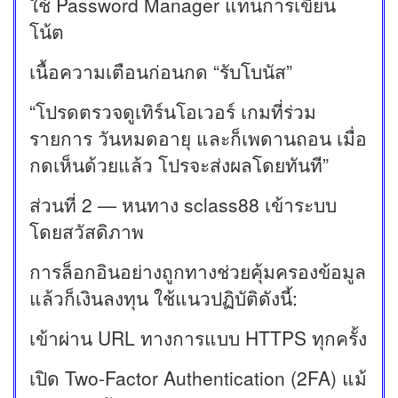
ใช้ Password Manager แทนการเขียน
โน้ต
เนื้อความเตือนก่อนกด “รับโบนัส”
“โปรดตรวจดูเทิร์นโอเวอร์ เกมที่ร่วม
รายการ วันหมดอายุ และก็เพดานถอน เมื่อ
กดเห็นด้วยแล้ว โปรจะส่งผลโดยทันที”
ส่วนที่ 2 — หนทาง sclass88 เข้าระบบ
โดยสวัสดิภาพ
การล็อกอินอย่างถูกทางช่วยคุ้มครองข้อมูล
แล้วก็เงินลงทุน ใช้แนวปฏิบัติดังนี้:
เข้าผ่าน URL ทางการแบบ HTTPS ทุกครั้ง
เปิด Two-Factor Authentication (2FA) แม้