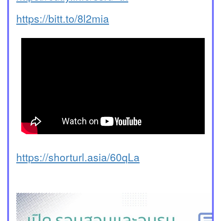
https://bitt.to/8l2mia
https://shorturl.asia/60qLa