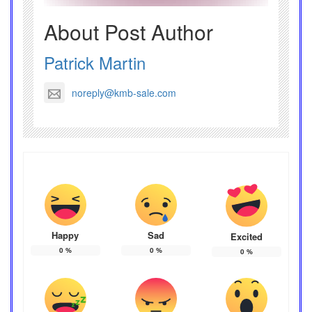
About Post Author
Patrick Martin
noreply@kmb-sale.com
Happy
Sad
Excited
0
%
0
%
0
%