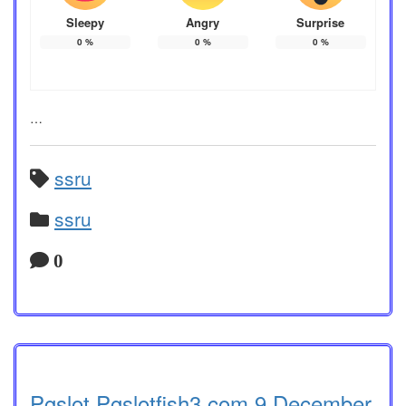
Sleepy
Angry
Surprise
0
%
0
%
0
%
…
ssru
ssru
0
Pgslot Pgslotfish3.com 9 December