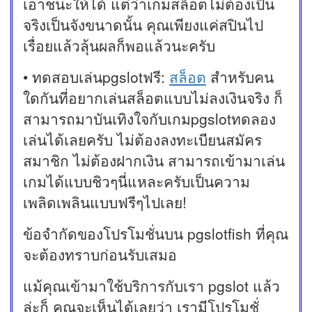
เอาชนะให้ได้ แต่ว่าเกมสล็อตไม่ต้องเป็น
จริงเป็นจังขนาดนั้น คุณเพียงแค่สปินไป
เรื่อยแล้วลุ้นผลก็พอแล้วนะครับ
• ทดสอบเล่นpgslotฟรี:
สล็อต
สำหรับคน
ใดกันที่อยากเล่นสล็อตแบบไม่ลงเงินจริง ก็
สามารถมาบันเทิงใจกับเกมpgslotทดลอง
เล่นได้เลยครับ ไม่ต้องลงทะเบียนสมัคร
สมาชิก ไม่ต้องฝากเงิน สามารถเข้ามาเล่น
เกมได้แบบชิวๆนี่แหละครับเป็นความ
เพลิดเพลินแบบฟรีๆไปเลย!
ข้อจำกัดของโปรโมชั่นบน pgslotfish ที่คุณ
จะต้องทราบก่อนรับเสมอ
แม้คุณเข้ามาใช้บริการกับเรา pgslot แล้ว
ล่ะก็ คุณจะเห็นได้เลยว่า เรามีโปรโมชั่