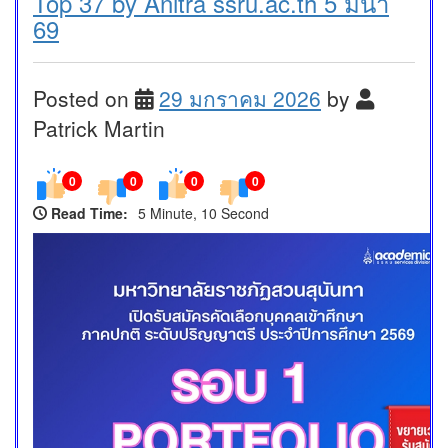
Top 37 by Anitra ssru.ac.th 5 มีนา
69
Posted on
29 มกราคม 2026
by
Patrick Martin
0
0
0
0
Read Time:
5 Minute, 10 Second