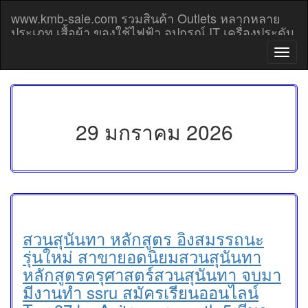
Skip
www.kmb-sale.com รวมสินค้า Outlets หลากหลาย
to
ประเภท เสื้อผ้า ของใช้ไฟฟ้า อุปกรณ์ IT เครื่องประดับ
content
โทรศัพท์มือถือ Outlet prices
T
o
g
g
l
e
29 มกราคม 2026
n
a
v
i
g
a
t
i
สวนสุนันทา หลักสูตร อิงสมรรถนะ
o
รุ่นใหม่ สาขายอดนิยมสวนสุนันทา
n
หลักสูตรครุศาสตร์สวนสุนันทา จบมา
มีงานทำ ssru สมัครเรียนออนไลน์