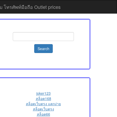
 โทรศัพท์มือถือ Outlet prices
Search
for:
joker123
สล็อต168
สล็อตเว็บตรง แตกง่าย
สล็อตเว็บตรง
สล็อต66