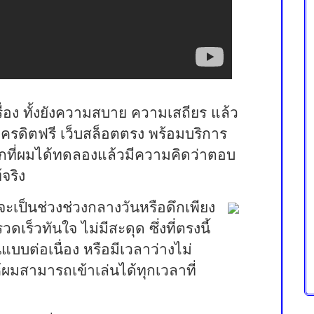
่อง ทั้งยังความสบาย ความเสถียร แล้ว
อตเครดิตฟรี เว็บสล็อตตรง พร้อมบริการ
ลือกที่ผมได้ทดลองแล้วมีความคิดว่าตอบ
จริง
ะเป็นช่วงช่วงกลางวันหรือดึกเพียง
ดเร็วทันใจ ไม่มีสะดุด ซึ่งที่ตรงนี้
บบต่อเนื่อง หรือมีเวลาว่างไม่
ผมสามารถเข้าเล่นได้ทุกเวลาที่