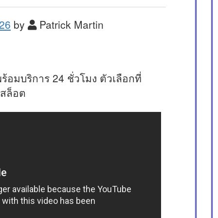
26
by
Patrick Martin
้อมบริการ 24 ชั่วโมง ตัวเลือกที่
สล็อต