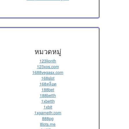
หมวดหมู่
123lionth
123xos.com
1688vegasx.com
168slot
168สล็อต
188bet
188betth
1xbetth
1xbit
1xgameth.com
888pg
8lots.me