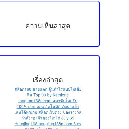
ความเห็นล่าสุด
เรื่องล่าสุด
สล็อต168 สายแตก ลุ้นกำไรแบบไม่เสีย
ฟีล Top 90 by Kathlene
tangtem168e.com สมาชิกใหม่รับ
100% ฝาก-ถอน อัตโนมัติ คัดมาแล้ว
เล่นได้ทุกเกม สล็อตเว็บตรง ของรางวัล
กำลังรอ เจ้าของใหม่ 8 July 69
Hengjing168 hengjing168d.com 6 กร