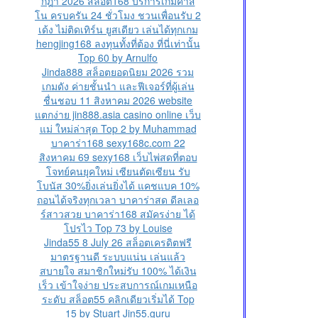
กฎา 2026 สล็อต168 บริการเกมคาสิ
โน ครบครัน 24 ชั่วโมง ชวนเพื่อนรับ 2
เด้ง ไม่ติดเทิร์น ยูสเดียว เล่นได้ทุกเกม
hengjing168 ลงทุนทั้งที่ต้อง ที่นี่เท่านั้น
Top 60 by Arnulfo
Jinda888 สล็อตยอดนิยม 2026 รวม
เกมดัง ค่ายชั้นนำ และฟีเจอร์ที่ผู้เล่น
ชื่นชอบ 11 สิงหาคม 2026 website
แตกง่าย jin888.asia casino online เว็บ
แม่ ใหม่ล่าสุด Top 2 by Muhammad
บาคาร่า168 sexy168c.com 22
สิงหาคม 69 sexy168 เว็บไพ่สดที่ตอบ
โจทย์คนยุคใหม่ เซียนตัดเซียน รับ
โบนัส 30%ยิ่งเล่นยิ่งได้ แคชแบค 10%
ถอนได้จริงทุกเวลา บาคาร่าสด ดีลเลอ
ร์สาวสวย บาคาร่า168 สมัครง่าย ได้
โปรไว Top 73 by Louise
Jinda55 8 July 26 สล็อตเครดิตฟรี
มาตรฐานดี ระบบแน่น เล่นแล้ว
สบายใจ สมาชิกใหม่รับ 100% ได้เงิน
เร็ว เข้าใจง่าย ประสบการณ์เกมเหนือ
ระดับ สล็อต55 คลิกเดียวเริ่มได้ Top
15 by Stuart Jin55.guru