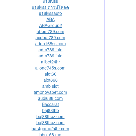
918Kiss
918kiss ดาวน์โหลด
918kissauto
ABA
ABAGroup2
abbet789.com
acebet789.com
aden168ss.com
adm789.info
adm789.info
allbet24hr
allone745s.com
alot66
alot666
amb slot
ambnovabet.com
audi688.com
Baccarat
baj88thb
baj88thbz.com
baj88thbz.com
bar4game24hr.com
bbp168.me