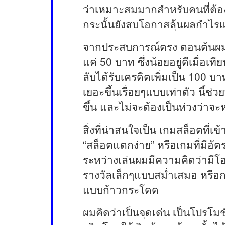
ว่าเหมาะสมมากสำหรับคนที่ต้อ
กระนั้นยังสบโอกาสลุ้นผลกำไรแ
จากประสบการณ์ตรง ตอนต้นผมเล
แค่ 50 บาท ซึ่งน้อยอยู่ดีเมื่อเ
ลับได้รับเครดิตเพิ่มเป็น 100 บ
เยอะขึ้นเรื่อยๆแบบเท่าตัว นี
ขึ้น และไม่จะต้องเป็นห่วงว่าจะ
สิ่งที่น่าสนใจเป็น เกมสล็อตที่
“สล็อตแตกง่าย” หรือเกมที่มีอั
ระหว่างเล่นผมมีความคิดว่ามีโอ
รางวัลเล็กๆแบบสม่ำเสมอ หรือก
แบบก้าวกระโดด
ผมคิดว่าเป็นจุดเด่น เป็นโปรโมชั