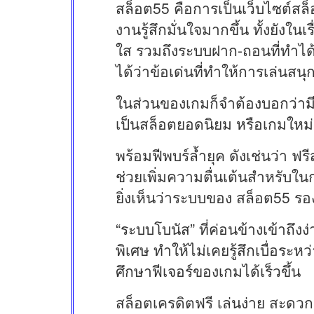
สล็อต55 คือการเป็นเว็บไซต์สล็อ
งานรู้สึกมั่นใจมากขึ้น ทั้งยัง
ใส รวมถึงระบบฝาก-ถอนที่ทำได้เ
ได้ว่าข้อเด่นที่ทำให้การเล่นสน
ในส่วนของเกมก็จำต้องบอกว่าม
เป็นสล็อตยอดนิยม หรือเกมใหม่
พร้อมฟีพบร์ล้ำยุค ดังเช่นว่า ฟร
ช่วยเพิ่มความตื่นเต้นสำหรับในก
ยิ่งเห็นว่าระบบของ สล็อต55 รอ
“ระบบโบนัส” ที่ค่อนข้างเข้าถึ
พิเศษ ทำให้ไม่เคยรู้สึกเบื่อระห
ศึกษาฟีเจอร์ของเกมได้เร็วขึ้น
สล็อตเครดิตฟรี เล่นง่าย สะดว