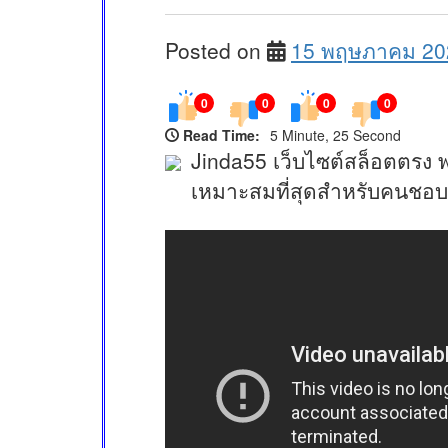
Posted on
15 พฤษภาคม 20
0
0
0
0
Read Time:
5 Minute, 25 Second
Jinda55 เว็บไซต์สล็อตตรง พร
เหมาะสมที่สุดสำหรับคนชอบ