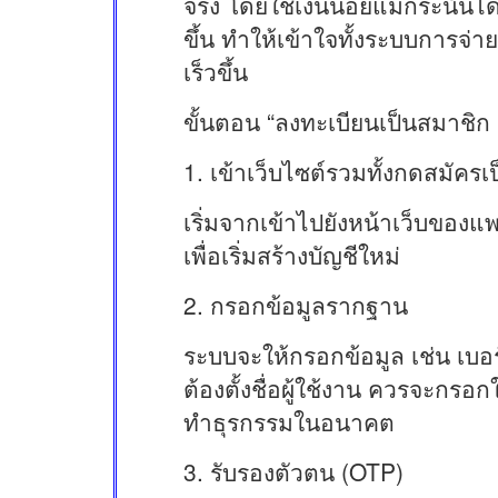
จริง โดยใช้เงินน้อยแม้กระนั้น
ขึ้น ทำให้เข้าใจทั้งระบบการจ่
เร็วขึ้น
ขั้นตอน “ลงทะเบียนเป็นสมาชิก 
1. เข้าเว็บไซต์รวมทั้งกดสมัคร
เริ่มจากเข้าไปยังหน้าเว็บของแ
เพื่อเริ่มสร้างบัญชีใหม่
2. กรอกข้อมูลรากฐาน
ระบบจะให้กรอกข้อมูล เช่น เบอ
ต้องตั้งชื่อผู้ใช้งาน ควรจะกรอก
ทำธุรกรรมในอนาคต
3. รับรองตัวตน (OTP)