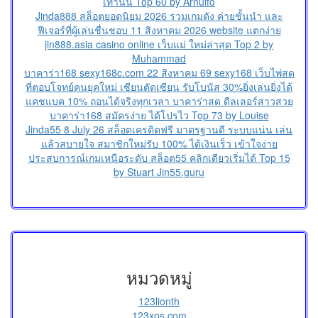
เท่านั้น Top 60 by Arnulfo
Jinda888 สล็อตยอดนิยม 2026 รวมเกมดัง ค่ายชั้นนำ และ
ฟีเจอร์ที่ผู้เล่นชื่นชอบ 11 สิงหาคม 2026 website แตกง่าย
jin888.asia casino online เว็บแม่ ใหม่ล่าสุด Top 2 by
Muhammad
บาคาร่า168 sexy168c.com 22 สิงหาคม 69 sexy168 เว็บไพ่สด
ที่ตอบโจทย์คนยุคใหม่ เซียนตัดเซียน รับโบนัส 30%ยิ่งเล่นยิ่งได้
แคชแบค 10% ถอนได้จริงทุกเวลา บาคาร่าสด ดีลเลอร์สาวสวย
บาคาร่า168 สมัครง่าย ได้โปรไว Top 73 by Louise
Jinda55 8 July 26 สล็อตเครดิตฟรี มาตรฐานดี ระบบแน่น เล่น
แล้วสบายใจ สมาชิกใหม่รับ 100% ได้เงินเร็ว เข้าใจง่าย
ประสบการณ์เกมเหนือระดับ สล็อต55 คลิกเดียวเริ่มได้ Top 15
by Stuart Jin55.guru
หมวดหมู่
123lionth
123xos.com