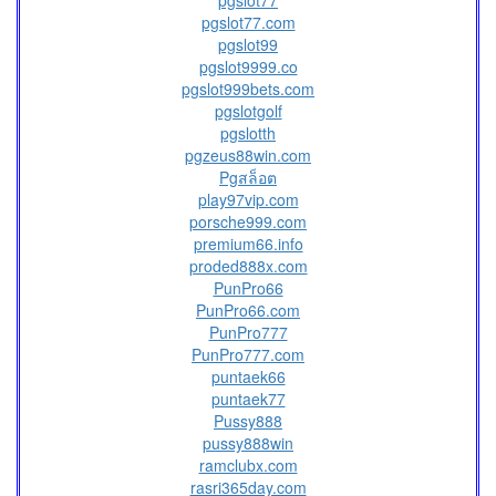
pgslot77.com
pgslot99
pgslot9999.co
pgslot999bets.com
pgslotgolf
pgslotth
pgzeus88win.com
Pgสล็อต
play97vip.com
porsche999.com
premium66.info
proded888x.com
PunPro66
PunPro66.com
PunPro777
PunPro777.com
puntaek66
puntaek77
Pussy888
pussy888win
ramclubx.com
rasri365day.com