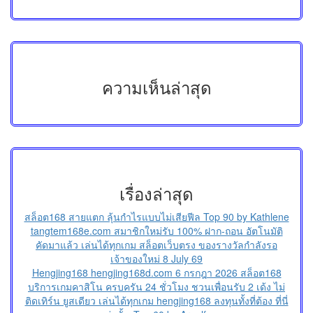
ความเห็นล่าสุด
เรื่องล่าสุด
สล็อต168 สายแตก ลุ้นกำไรแบบไม่เสียฟีล Top 90 by Kathlene
tangtem168e.com สมาชิกใหม่รับ 100% ฝาก-ถอน อัตโนมัติ
คัดมาแล้ว เล่นได้ทุกเกม สล็อตเว็บตรง ของรางวัลกำลังรอ
เจ้าของใหม่ 8 July 69
Hengjing168 hengjing168d.com 6 กรกฎา 2026 สล็อต168
บริการเกมคาสิโน ครบครัน 24 ชั่วโมง ชวนเพื่อนรับ 2 เด้ง ไม่
ติดเทิร์น ยูสเดียว เล่นได้ทุกเกม hengjing168 ลงทุนทั้งที่ต้อง ที่นี่