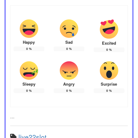
Happy
Sad
Excited
0
%
0
%
0
%
Sleepy
Angry
Surprise
0
%
0
%
0
%
…
live22slot