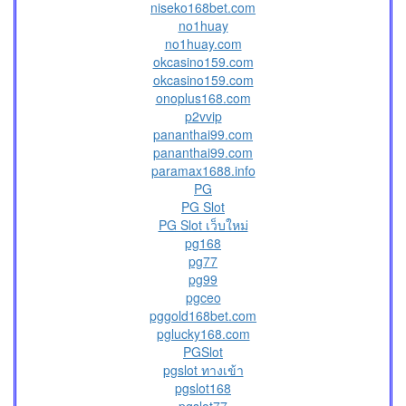
niseko168bet.com
no1huay
no1huay.com
okcasino159.com
okcasino159.com
onoplus168.com
p2vvip
pananthai99.com
pananthai99.com
paramax1688.info
PG
PG Slot
PG Slot เว็บใหม่
pg168
pg77
pg99
pgceo
pggold168bet.com
pglucky168.com
PGSlot
pgslot ทางเข้า
pgslot168
pgslot77