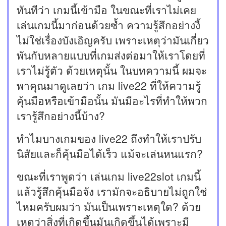
ทันทีว่า เกมนี้เข้ามือ ในขณะที่เราไม่เคย
เล่นเกมนี้มาก่อนด้วยซ้ำ ความรู้สึกอย่างงี้
ไม่ใช่เรื่องบังเอิญครับ เพราะเหตุว่ามันเกี่ยว
พันกับหลายแบบที่เกมส่งต่อมาให้เราโดยที่
เราไม่รู้ตัว ด้วยเหตุนั้น ในบทความนี้ ผมจะ
พาคุณมาดูเลยว่า เกม live22 ที่ให้ความรู้
คุ้นมือหรือเข้ามือนั้น มันมีอะไรที่ทำให้พวก
เรารู้สึกอย่างนี้บ้าง?
ทำไมบางเกมของ live22 ถึงทำให้เราปรับ
นิสัยและก็คุ้นมือได้เร็ว แม้จะเล่นหนแรก?
ขณะที่เราพูดว่า เล่นเกม live22slot เกมนี้
แล้วรู้สึกคุ้นมือจัง เรามักจะอธิบายไม่ถูกใช่
ไหมครับผมว่า มันเป็นเพราะเหตุใด? ด้วย
เหตุว่าสิ่งที่เกิดขึ้นมันเกิดขึ้นได้เพราะมี