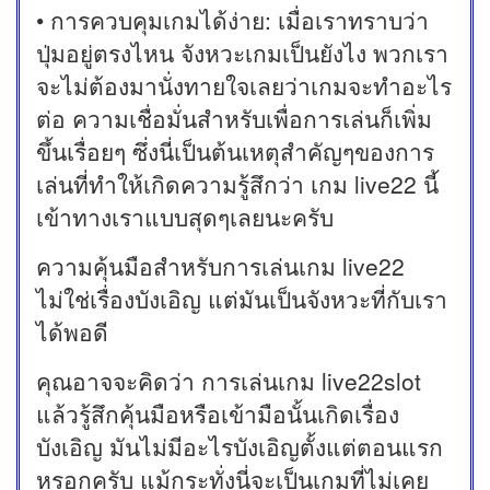
• การควบคุมเกมได้ง่าย: เมื่อเราทราบว่า
ปุ่มอยู่ตรงไหน จังหวะเกมเป็นยังไง พวกเรา
จะไม่ต้องมานั่งทายใจเลยว่าเกมจะทำอะไร
ต่อ ความเชื่อมั่นสำหรับเพื่อการเล่นก็เพิ่ม
ขึ้นเรื่อยๆ ซึ่งนี่เป็นต้นเหตุสำคัญๆของการ
เล่นที่ทำให้เกิดความรู้สึกว่า เกม live22 นี้
เข้าทางเราแบบสุดๆเลยนะครับ
ความคุ้นมือสำหรับการเล่นเกม live22
ไม่ใช่เรื่องบังเอิญ แต่มันเป็นจังหวะที่กับเรา
ได้พอดี
คุณอาจจะคิดว่า การเล่นเกม live22slot
แล้วรู้สึกคุ้นมือหรือเข้ามือนั้นเกิดเรื่อง
บังเอิญ มันไม่มีอะไรบังเอิญตั้งแต่ตอนแรก
หรอกครับ แม้กระทั่งนี่จะเป็นเกมที่ไม่เคย