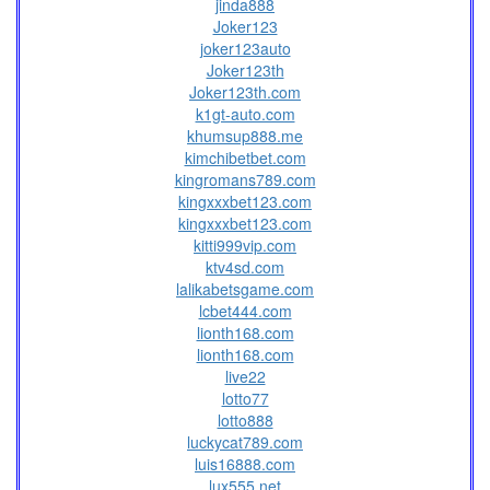
jinda888
Joker123
joker123auto
Joker123th
Joker123th.com
k1gt-auto.com
khumsup888.me
kimchibetbet.com
kingromans789.com
kingxxxbet123.com
kingxxxbet123.com
kitti999vip.com
ktv4sd.com
lalikabetsgame.com
lcbet444.com
lionth168.com
lionth168.com
live22
lotto77
lotto888
luckycat789.com
luis16888.com
lux555.net