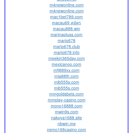
m4newonline.com
m4newonline.com
mac1bet789.com
macau69 สมัคร
macau888.win
marinapluss.com
mario678
mario678.club
mario678.info
meekin365day.com
mexicanoo.com
mfj889xx.com
mia88th.com
mib555s.com
mib555s.com
mmgoldsbets.com
mmplay-casino.com
mono16888.com
mwin9s.com
nakoya1688.site
nbwin.me
nemo168casino.com