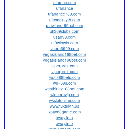
ufamnn.com
ufanance
ufanance789.com
ufasocietyth.com
ufawinner99bet.com
uk369clubs.com
usa899.com
ut9winwin.com
veera6999.com
vegasisland168bet.com
vegasisland168bet.com
viperpro1.com
viperpro1.com
wdc888bets.com
we789s.com
westbluez168bet.com
winherovip.com
wkslotonline.com
www.tuktukth.us
xpay88game.com
xway.info
xway.info
yumyum168.com