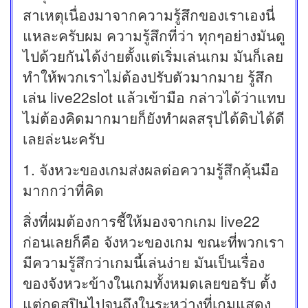
สาเหตุเนื่องมาจากความรู้สึกของเราเองนี่
แหละครับผม ความรู้สึกที่ว่า ทุกๆอย่างมันดู
ไปด้วยกันได้ง่ายตั้งแต่เริ่มเล่นเกม มันก็เลย
ทำให้พวกเราไม่ต้องปรับตัวมากมาย รู้สึก
เล่น live22slot แล้วเข้ามือ กล่าวได้ว่าแทบ
ไม่ต้องคิดมากมายก็ยังทำผลสรุปได้ดิบได้ดี
เลยล่ะนะครับ
1. จังหวะของเกมส่งผลต่อความรู้สึกคุ้นมือ
มากกว่าที่คิด
สิ่งที่ผมต้องการชี้ให้มองจากเกม live22
ก่อนเลยก็คือ จังหวะของเกม ขณะที่พวกเรา
มีความรู้สึกว่าเกมนี้เล่นง่าย มันเป็นเรื่อง
ของจังหวะข้างในเกมทั้งหมดเลยขอรับ ตั้ง
แต่กดสปินไปจนถึงในระหว่างที่เกมแสดง