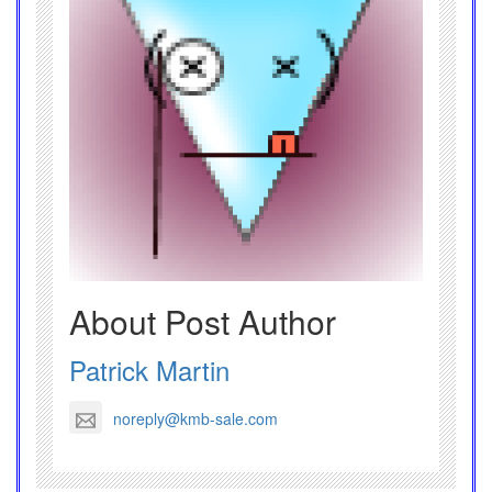
About Post Author
Patrick Martin
noreply@kmb-sale.com