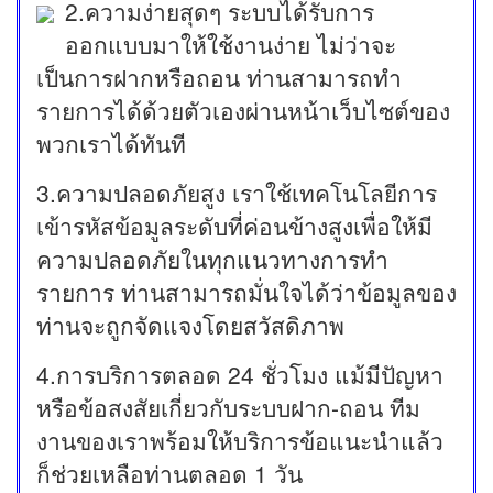
2.ความง่ายสุดๆ ระบบได้รับการ
ออกแบบมาให้ใช้งานง่าย ไม่ว่าจะ
เป็นการฝากหรือถอน ท่านสามารถทำ
รายการได้ด้วยตัวเองผ่านหน้าเว็บไซต์ของ
พวกเราได้ทันที
3.ความปลอดภัยสูง เราใช้เทคโนโลยีการ
เข้ารหัสข้อมูลระดับที่ค่อนข้างสูงเพื่อให้มี
ความปลอดภัยในทุกแนวทางการทำ
รายการ ท่านสามารถมั่นใจได้ว่าข้อมูลของ
ท่านจะถูกจัดแจงโดยสวัสดิภาพ
4.การบริการตลอด 24 ชั่วโมง แม้มีปัญหา
หรือข้อสงสัยเกี่ยวกับระบบฝาก-ถอน ทีม
งานของเราพร้อมให้บริการข้อแนะนำแล้ว
ก็ช่วยเหลือท่านตลอด 1 วัน