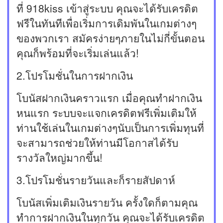
ที่ 918kiss เข้าสู่ระบบ คุณจะได้รับเครดิต
ฟรีในทันทีเพื่อเริ่มการเดิมพันในเกมต่างๆ
ของพวกเรา สมัครง่ายๆภายในไม่กี่ขั้นตอน
คุณก็พร้อมที่จะเริ่มเล่นแล้ว!
2.โปรโมชั่นในการฝากเงิน
โบนัสฝากเงินคราวแรก เมื่อคุณทำฝากเงิน
หนแรก ระบบจะแจกเครดิตฟรีเพิ่มเติมให้
ท่านใช้เล่นในเกมต่างๆนับเป็นการเพิ่มทุนที่
จะสามารถช่วยให้ท่านมีโอกาสได้รับ
รางวัลใหญ่มากขึ้น!
3.โปรโมชั่นรายวันและก็รายสัปดาห์
โบนัสเพิ่มเติมเงินรายวัน ครั้งใดก็ตามคุณ
ทำการฝากเงินในทุกวัน คุณจะได้รับเครดิต