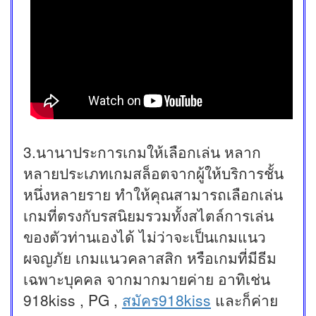
3.นานาประการเกมให้เลือกเล่น หลาก
หลายประเภทเกมสล็อตจากผู้ให้บริการชั้น
หนึ่งหลายราย ทำให้คุณสามารถเลือกเล่น
เกมที่ตรงกับรสนิยมรวมทั้งสไตล์การเล่น
ของตัวท่านเองได้ ไม่ว่าจะเป็นเกมแนว
ผจญภัย เกมแนวคลาสสิก หรือเกมที่มีธีม
เฉพาะบุคคล จากมากมายค่าย อาทิเช่น
918kiss , PG ,
สมัคร918kiss
และก็ค่าย