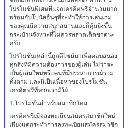
โปรโมชั่นพิเศษที่แจกเครดิตฟรีจำนวนมาก
พร้อมกับโบนัสอื่นๆที่จะทำให้การเล่นเกม
ของคุณมีความสนุกสนานและก็คุ้มยิ่งขึ้น
กระเป๋านจังหวะที่ไม่ควรพลาดเด็ดขาดนะ
ครับ
โปรโมชั่นเหล่านี้ถูกดีไซน์มาเพื่อตอบสนอง
ทุกสิ่งที่มีความต้องการของผู้เล่น ไม่ว่าจะ
เป็นผู้เล่นใหม่หรือคนที่มีประสบการณ์รวม
ทั้งตาม และนี่เป็นเนื้อหาของโปรโมชั่น
เครดิตฟรีที่พวกเรามีให้
1.โปรโมชั่นสำหรับสมาชิกใหม่
เครดิตฟรีเมื่อลงทะเบียนสมัครสมาชิกใหม่
เพียงแต่กระทำการลงทะเบียนสมัครสมาชิก