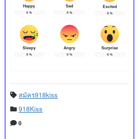
Happy
Sad
Excited
0
%
0
%
0
%
Sleepy
Angry
Surprise
0
%
0
%
0
%
สมัคร918kiss
918Kiss
0