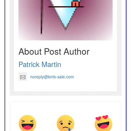
About Post Author
Patrick Martin
noreply@kmb-sale.com