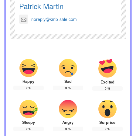
Patrick Martin
noreply@kmb-sale.com
Happy
Sad
Excited
0
%
0
%
0
%
Sleepy
Angry
Surprise
0
%
0
%
0
%