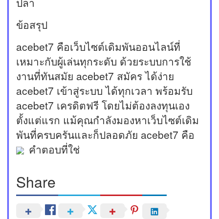
ปลา
ข้อสรุป
acebet7 คือเว็บไซต์เดิมพันออนไลน์ที่
เหมาะกับผู้เล่นทุกระดับ ด้วยระบบการใช้
งานที่ทันสมัย acebet7 สมัคร ได้ง่าย
acebet7 เข้าสู่ระบบ ได้ทุกเวลา พร้อมรับ
acebet7 เครดิตฟรี โดยไม่ต้องลงทุนเอง
ตั้งแต่แรก แม้คุณกำลังมองหาเว็บไซต์เดิม
พันที่ครบครันและก็ปลอดภัย acebet7 คือ
คำตอบที่ใช่
Share