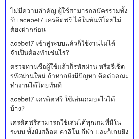
ไม่มีความสำคัญ ผู้ใช้สามารถสมัครรวมทั้ง
รับ acebet7 เครดิตฟรี ได้ในทันทีโดยไม่
ต้องฝากก่อน
acebet7 เข้าสู่ระบบแล้วก็ใช้งานไม่ได้
จำเป็นต้องทำเช่นไร?
ตรวจทานชื่อผู้ใช้แล้วก็รหัสผ่าน หรือรีเซ็ต
รหัสผ่านใหม่ ถ้าหากยังมีปัญหา ติดต่อคณะ
ทำงานได้โดยทันที
acebet7 เครดิตฟรี ใช้เล่นเกมอะไรได้
บ้าง?
เครดิตฟรีสามารถใช้เล่นได้ทุกเกมที่มีใน
ระบบ ทั้งยังสล็อต คาสิโน กีฬา และก็เกมยิง