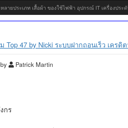
ายประเภท เสื้อผ้า ของใช้ไฟฟ้า อุปกรณ์ IT เครื่องประดับ
นิยม Top 47 by Nicki ระบบฝากถอนเร็ว เครดิ
by
Patrick Martin
ังกร