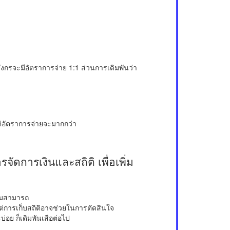
มังกรจะมีอัตราการจ่าย 1:1 ส่วนการเดิมพันว่า
แต่อัตราการจ่ายจะมากกว่า
จัดการเงินและสถิติ เพื่อเพิ่ม
ามสามารถ
แต่การเก็บสถิติอาจช่วยในการตัดสินใจ
่อย ก็เดิมพันเสือต่อไป