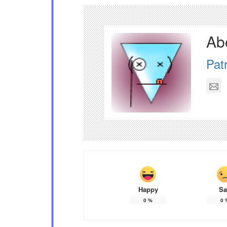
Ab
Pat
Happy
Sa
0
%
0