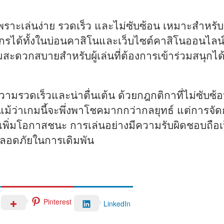
เพราะเล่นง่าย รวดเร็ว และไม่ซับซ้อน เหมาะสำหรับผ
ังกรได้ทั้งในบ่อนคาสิโนและเว็บไซต์คาสิโนออนไลน์
ามสะดวกสบายสำหรับผู้เล่นที่ต้องการเข้าร่วมสนุกได้
วามรวดเร็วและน่าตื่นเต้น ด้วยกฎกติกาที่ไม่ซับซ้อน 
 แม้ว่าเกมนี้จะพึ่งพาโชคมากกว่ากลยุทธ์ แต่การจ
ิ่มโอกาสชนะ การเล่นอย่างมีความรับผิดชอบถือเป็นส
ลอดภัยในการเดิมพัน
Pinterest
LinkedIn