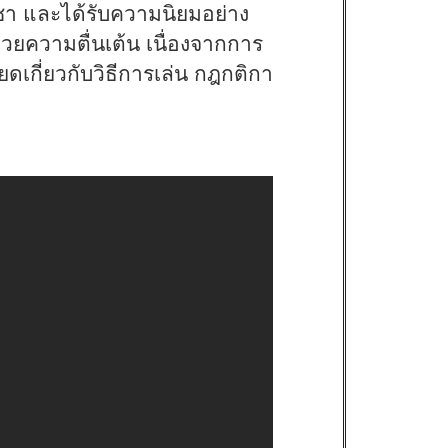
ูชา และได้รับความนิยมอย่าง
วยความตื่นเต้น เนื่องจากการ
เกี่ยวกับวิธีการเล่น กฎกติกา