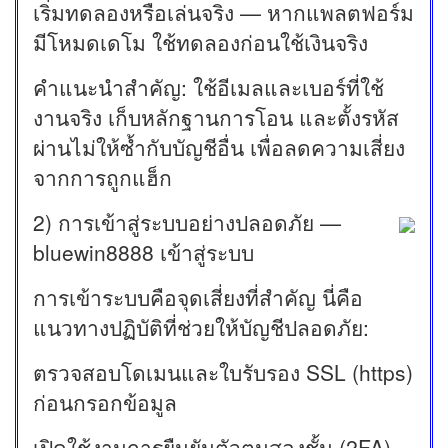
เริ่มทดลองหรือเล่นจริง — หากแพลตฟอร์ม
มีโหมดเดโม ใช้ทดลองก่อนใช้เงินจริง
คำแนะนำสำคัญ: ใช้อีเมลและเบอร์ที่ใช้
งานจริง เก็บหลักฐานการโอน และตั้งรหัส
ผ่านไม่ให้ซ้ำกับบัญชีอื่น เพื่อลดความเสี่ยง
จากการถูกแฮ็ก
2) การเข้าสู่ระบบอย่างปลอดภัย —
bluewin8888 เข้าสู่ระบบ
การเข้าระบบคือจุดเสี่ยงที่สำคัญ นี่คือ
แนวทางปฏิบัติที่ช่วยให้บัญชีปลอดภัย:
ตรวจสอบโดเมนและใบรับรอง SSL (https)
ก่อนกรอกข้อมูล
เปิดใช้งานการยืนยันตัวตนสองชั้น (2FA)