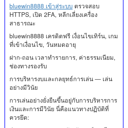
bluewin8888 เข้าสู่ระบบ
ตรวจสอบ
HTTPS, เปิด 2FA, หลีกเลี่ยงเครื่อง
สาธารณะ
bluewin8888 เครดิตฟรี เงื่อนไขเทิร์น, เกม
ที่เข้าเงื่อนไข, วันหมดอายุ
ฝาก-ถอน เวลาทำรายการ, ค่าธรรมเนียม,
ช่องทางรองรับ
การบริหารงบและกลยุทธ์การเล่น — เล่น
อย่างมีวินัย
การเล่นอย่างยั่งยืนขึ้นอยู่กับการบริหารการ
เงินและการมีวินัย นี่คือแนวทางปฏิบัติที่
ควรยึด: