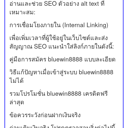
อ่านและช่วย SEO ตัวอย่าง alt text ที่
เหมาะสม:
การเชื่อมโยงภายใน (Internal Linking)
เพื่อเพิ่มเวลาที่ผู้ใช้อยู่ในเว็บไซต์และส่ง
สัญญาณ SEO แนะนำใส่ลิงก์ภายในดังนี้:
คู่มือการสมัคร bluewin8888 แบบละเอียด
วิธีแก้ปัญหาเมื่อเข้าสู่ระบบ bluewin8888
ไม่ได้
รวมโปรโมชั่น bluewin8888 เครดิตฟรี
ล่าสุด
ข้อควรระวังก่อนฝากเงินจริง
ก่อนเติมเงินจริง โปรดตรวจสอบสิ่งต่อไปนี้