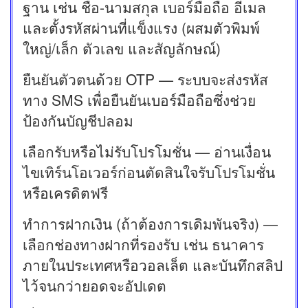
ฐาน เช่น ชื่อ-นามสกุล เบอร์มือถือ อีเมล
และตั้งรหัสผ่านที่แข็งแรง (ผสมตัวพิมพ์
ใหญ่/เล็ก ตัวเลข และสัญลักษณ์)
ยืนยันตัวตนด้วย OTP — ระบบจะส่งรหัส
ทาง SMS เพื่อยืนยันเบอร์มือถือซึ่งช่วย
ป้องกันบัญชีปลอม
เลือกรับหรือไม่รับโปรโมชั่น — อ่านเงื่อน
ไขเทิร์นโอเวอร์ก่อนตัดสินใจรับโปรโมชั่น
หรือเครดิตฟรี
ทำการฝากเงิน (ถ้าต้องการเดิมพันจริง) —
เลือกช่องทางฝากที่รองรับ เช่น ธนาคาร
ภายในประเทศหรือวอลเล็ต และบันทึกสลิป
ไว้จนกว่ายอดจะอัปเดต