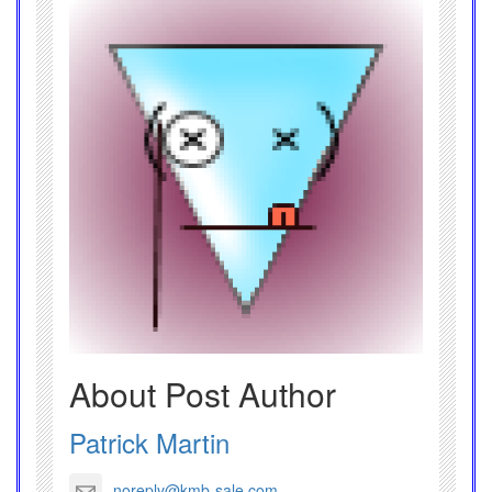
About Post Author
Patrick Martin
noreply@kmb-sale.com