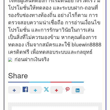
โปรโมชั่นให้ทดลอง และระบบฝาก-ถอนที่
รองรับช่องทางท้องถิ่น อย่างไรก็ตาม การ
ตรวจสอบความน่าเชื่อถือ การอ่านเงื่อนไข
โปรโมชั่น และการรักษาวินัยในการเล่น
เป็นสิ่งที่ไม่ควรมองข้าม หากคุณต้องการ
ทดลอง เริ่มจากสมัครและใช้ bluewin8888
เครดิตฟรี เพื่อทดสอบระบบและกลยุทธ์
ก่อนฝากเงินจริง
Share