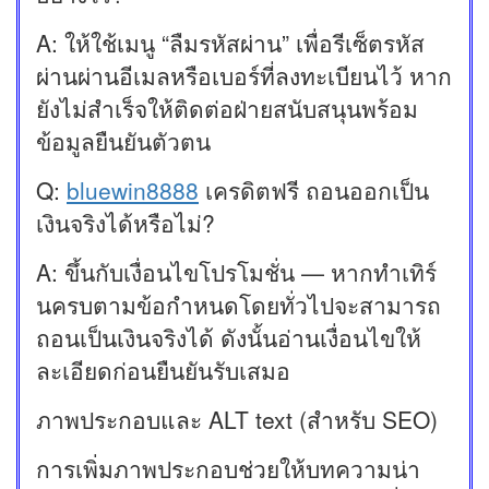
A: ให้ใช้เมนู “ลืมรหัสผ่าน” เพื่อรีเซ็ตรหัส
ผ่านผ่านอีเมลหรือเบอร์ที่ลงทะเบียนไว้ หาก
ยังไม่สำเร็จให้ติดต่อฝ่ายสนับสนุนพร้อม
ข้อมูลยืนยันตัวตน
Q:
bluewin8888
เครดิตฟรี ถอนออกเป็น
เงินจริงได้หรือไม่?
A: ขึ้นกับเงื่อนไขโปรโมชั่น — หากทำเทิร์
นครบตามข้อกำหนดโดยทั่วไปจะสามารถ
ถอนเป็นเงินจริงได้ ดังนั้นอ่านเงื่อนไขให้
ละเอียดก่อนยืนยันรับเสมอ
ภาพประกอบและ ALT text (สำหรับ SEO)
การเพิ่มภาพประกอบช่วยให้บทความน่า