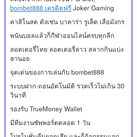
bombet888 เครดิตฟรี
Joker Gaming
คาสิโนสด ดังเช่น บาคาร่า รูเล็ต เสือมังกร
พนันบอลแล้วก็กีฬาออนไลน์ครบทุกลีก
ลอตเตอรี่ไทย ลอตเตอรี่ลาว สลากกินแบ่ง
ฮานอย
จุดเด่นของการเล่นกับ bombet888
ระบบฝาก-ถอนอัตโนมัติ รวดเร็วไม่เกิน 30
วินาที
รองรับ TrueMoney Wallet
มีทีมงานซัพพอร์ตตลอด 1 วัน
โปรโมชั่นคืนยอดเสีย และก็กิจกรรมแจก