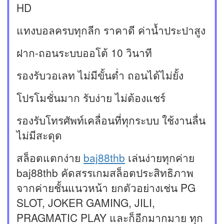
HD
แทงบอลครบทุกลีก ราคาดี ค่าน้ำประปาสูง
ฝาก-ถอนระบบออโต้ 10 วินาที
รองรับวอเลท ไม่มีขั้นต่ำ ถอนได้ไม่ยั้ง
โปรโมชั่นมาก รับง่าย ไม่ต้องแชร์
รองรับโทรศัพท์เคลื่อนที่ทุกระบบ ใช้งานลื่น
ไม่มีสะดุด
สล็อตแตกง่าย
baj88thb
เล่นง่ายทุกค่าย
baj88thb คัดสรรเกมสล็อตประสิทธิภาพ
จากค่ายชั้นแนวหน้า ยกตัวอย่างเช่น PG
SLOT, JOKER GAMING, JILI,
PRAGMATIC PLAY และก็อีกมากมาย ทุก