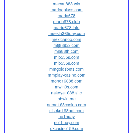
macau888.win
marinapluss.com
mario678
mario678.club
mario678.info
meekin365day.com
mexicanoo.com
mfj889xx.com
mia88th.com
mib555s.com
mib555s.com
mmgoldsbets.com
mmplay-casino.com
mono16888.com
mwin9s.com
nakoya1688.site
nbwin.me
nemo168casino.com
niseko168bet.com
no1huay
no1huay.com
okcasino159.com