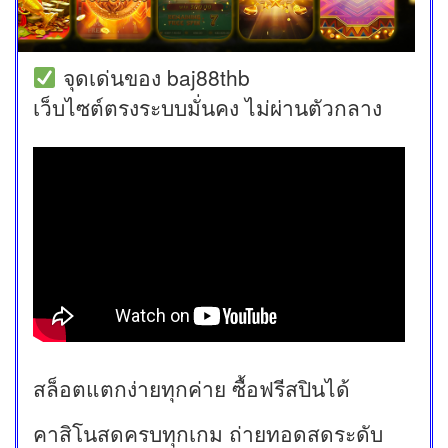
จุดเด่นของ baj88thb
เว็บไซต์ตรงระบบมั่นคง ไม่ผ่านตัวกลาง
สล็อตแตกง่ายทุกค่าย ซื้อฟรีสปินได้
คาสิโนสดครบทุกเกม ถ่ายทอดสดระดับ