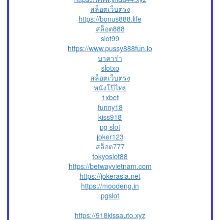
สล็อตเว็บตรง
https://bonus888.life
สล็อต888
slot99
https://www.pussy888fun.io
บาคาร่า
slotxo
สล็อตเว็บตรง
หนังโป๊ไทย
1xbet
funny18
kiss918
pg slot
joker123
สล็อต777
tokyoslot88
https://betwayvietnam.com
https://jokerasia.net
https://moodeng.in
pgslot
https://918kissauto.xyz