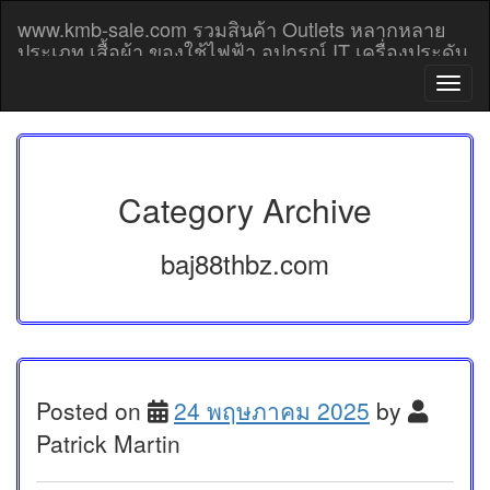
Skip
www.kmb-sale.com รวมสินค้า Outlets หลากหลาย
to
ประเภท เสื้อผ้า ของใช้ไฟฟ้า อุปกรณ์ IT เครื่องประดับ
content
โทรศัพท์มือถือ Outlet prices
T
o
g
g
l
e
Category Archive
n
a
baj88thbz.com
v
i
g
a
t
i
o
Posted on
24 พฤษภาคม 2025
by
n
Patrick Martin