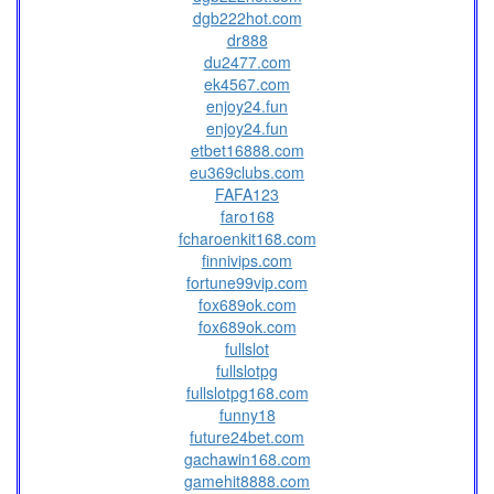
dgb222hot.com
dr888
du2477.com
ek4567.com
enjoy24.fun
enjoy24.fun
etbet16888.com
eu369clubs.com
FAFA123
faro168
fcharoenkit168.com
finnivips.com
fortune99vip.com
fox689ok.com
fox689ok.com
fullslot
fullslotpg
fullslotpg168.com
funny18
future24bet.com
gachawin168.com
gamehit8888.com