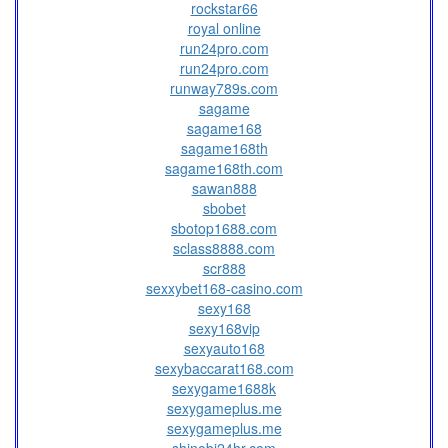
rockstar66
royal online
run24pro.com
run24pro.com
runway789s.com
sagame
sagame168
sagame168th
sagame168th.com
sawan888
sbobet
sbotop1688.com
sclass8888.com
scr888
sexxybet168-casino.com
sexy168
sexy168vip
sexyauto168
sexybaccarat168.com
sexygame1688k
sexygameplus.me
sexygameplus.me