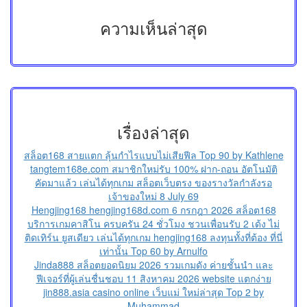
ความเห็นล่าสุด
เรื่องล่าสุด
สล็อต168 สายแตก ลุ้นกำไรแบบไม่เสียฟีล Top 90 by Kathlene
tangtem168e.com สมาชิกใหม่รับ 100% ฝาก-ถอน อัตโนมัติ
คัดมาแล้ว เล่นได้ทุกเกม สล็อตเว็บตรง ของรางวัลกำลังรอ
เจ้าของใหม่ 8 July 69
Hengjing168 hengjing168d.com 6 กรกฎา 2026 สล็อต168
บริการเกมคาสิโน ครบครัน 24 ชั่วโมง ชวนเพื่อนรับ 2 เด้ง ไม่
ติดเทิร์น ยูสเดียว เล่นได้ทุกเกม hengjing168 ลงทุนทั้งที่ต้อง ที่นี่
เท่านั้น Top 60 by Arnulfo
Jinda888 สล็อตยอดนิยม 2026 รวมเกมดัง ค่ายชั้นนำ และ
ฟีเจอร์ที่ผู้เล่นชื่นชอบ 11 สิงหาคม 2026 website แตกง่าย
jin888.asia casino online เว็บแม่ ใหม่ล่าสุด Top 2 by
Muhammad