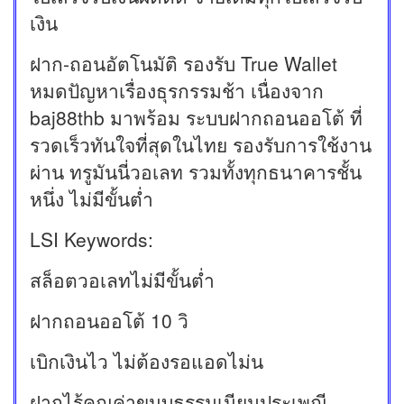
เงิน
ฝาก-ถอนอัตโนมัติ รองรับ True Wallet
หมดปัญหาเรื่องธุรกรรมช้า เนื่องจาก
baj88thb มาพร้อม ระบบฝากถอนออโต้ ที่
รวดเร็วทันใจที่สุดในไทย รองรับการใช้งาน
ผ่าน ทรูมันนี่วอเลท รวมทั้งทุกธนาคารชั้น
หนึ่ง ไม่มีขั้นต่ำ
LSI Keywords:
สล็อตวอเลทไม่มีขั้นต่ำ
ฝากถอนออโต้ 10 วิ
เบิกเงินไว ไม่ต้องรอแอดไม่น
ฝากไร้คุณค่าขนบธรรมเนียมประเพณี