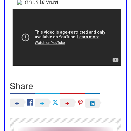
กำไรได้ทันที!
Share