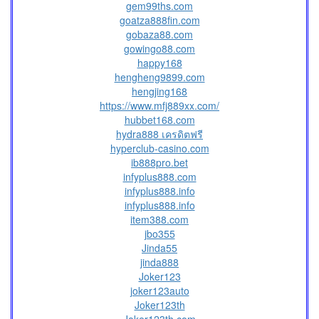
gem99ths.com
goatza888fin.com
gobaza88.com
gowingo88.com
happy168
hengheng9899.com
hengjing168
https://www.mfj889xx.com/
hubbet168.com
hydra888 เครดิตฟรี
hyperclub-casino.com
ib888pro.bet
infyplus888.com
infyplus888.info
infyplus888.info
item388.com
jbo355
Jinda55
jinda888
Joker123
joker123auto
Joker123th