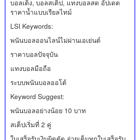
บอลเต็ง, บอลสเต็ป, แทงบอลสด อัปเดต
ราคาน้ำแบบเรียลไทม์
LSI Keywords:
พนันบอลออนไลน์ไม่ผ่านเอเย่นต์
ราคาบอลปัจจุบัน
แทงบอลมือถือ
ระบบพนันบอลออโต้
Keyword Suggest:
พนันบอลอย่างน้อย 10 บาท
สเต็ปเริ่มที่ 2 คู่
ใบเสร็จรับเงินผิดตัด จ่ายเต็มทุกใบเสร็จรับ