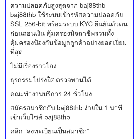
ความปลอดภัยสูงสุดจาก baj88thb
baj88thb ใช้ระบบเข้ารหัสความปลอดภัย
SSL 256-bit พร้อมระบบ KYC ยืนยันตัวตน
ก่อนถอนเงิน คุ้มครองมิจฉาชีพรวมทั้ง
คุ้มครองป้องกันข้อมูลลูกค้าอย่างยอดเยี่ยม
ที่สุด
ไม่มีเรื่องราวโกง
ธุรกรรมโปร่งใส ตรวจทานได้
คณะทำงานบริการ 24 ชั่วโมง
สมัครสมาชิกกับ baj88thb ง่ายใน 1 นาที
เข้าเว็บไซต์ baj88thb
คลิก “ลงทะเบียนเป็นสมาชิก”