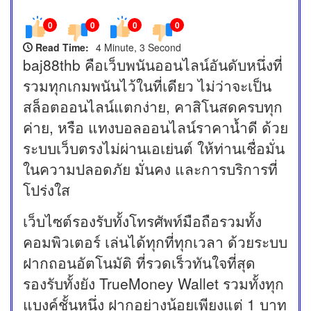
0
0
0
0
Read Time:
4 Minute, 3 Second
baj88thb คือเว็บพนันออนไลน์อันดับหนึ่งที่
รวมทุกเกมพนันไว้ในที่เดียว ไม่ว่าจะเป็น
สล็อตออนไลน์แตกง่าย, คาสิโนสดครบทุก
ค่าย, หรือ แทงบอลออนไลน์ราคาน้ำดี ด้วย
ระบบเว็บตรงไม่ผ่านเอเย่นต์ ให้ท่านเชื่อมั่น
ในความปลอดภัย มั่นคง และการบริการที่
โปร่งใส
เว็บไซต์รองรับทั้งโทรศัพท์มือถือรวมทั้ง
คอมพิวเตอร์ เล่นได้ทุกที่ทุกเวลา ด้วยระบบ
ฝากถอนอัตโนมัติ ที่รวดเร็วทันใจที่สุด
รองรับทั้งยัง TrueMoney Wallet รวมทั้งทุก
แบงค์ชั้นหนึ่ง ฝากอย่างน้อยเพียงแต่ 1 บาท