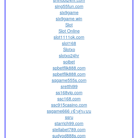
shinobi24hr.com
sing55fun.com
six9game
six9game.win
Slot
Slot Online
slot1111ok.com
slot168
Slotxo
slotxo24hr
soibet
spbetflik888.com
spbetflik888.com
sqgame555s.com
sretthi99
ss168vip.com
ssc168.com
ssc915casino.com
ssgame666 เข้าสู่ระบบ
ssru
starrich99.com
stellabet789.com
sudyod888s.com