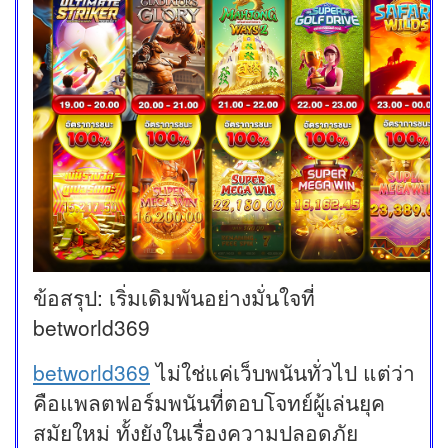
ข้อสรุป: เริ่มเดิมพันอย่างมั่นใจที่
betworld369
betworld369
ไม่ใช่แค่เว็บพนันทั่วไป แต่ว่า
คือแพลตฟอร์มพนันที่ตอบโจทย์ผู้เล่นยุค
สมัยใหม่ ทั้งยังในเรื่องความปลอดภัย