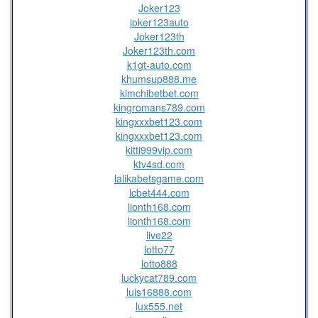
Joker123
joker123auto
Joker123th
Joker123th.com
k1gt-auto.com
khumsup888.me
kimchibetbet.com
kingromans789.com
kingxxxbet123.com
kingxxxbet123.com
kitti999vip.com
ktv4sd.com
lalikabetsgame.com
lcbet444.com
lionth168.com
lionth168.com
live22
lotto77
lotto888
luckycat789.com
luis16888.com
lux555.net