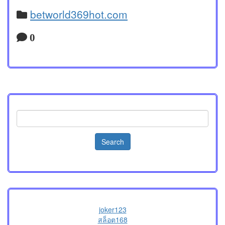
betworld369hot.com
0
Search
for:
joker123
สล็อต168