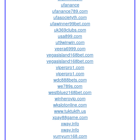
ufanance
ufanance789.com
ufasocietyth.com
ufawinner99bet.com
uk369clubs.com
usa899.com
ut9winwin.com
veera6999.com
vegasisland168bet.com
vegasisland168bet.com
viperpro1.com
viperpro1.com
wdc888bets.com
we789s.com
westbluez168bet.com
winherovip.com
wkslotonline.com
www.tuktukth.us
xpay88game.com
xway.info
xway.info
yumyum168.com