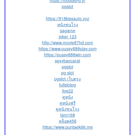
https://moodeng.in
pgslot
https://918kissauto.xyz
หนังชนโรง
sagame
joker 123
http://www.movie87hd.com
https://www.pussy888play.com
https://pussy888win.com
sexybaccarat
pgslot
pg slot
pgslot เว็บตรง
fullslotpg
live22
ดูหนัง
ดูหนังฟรี
ดูหนังชนโรง
faro168
สล็อต456
https://www.puntaek66.me