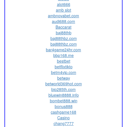
alot666
amb slot
ambnovabet.com
audi688.com
Baccarat
baj88thb
baj88thbz.com
baj88thbz.com
bar4game24hr.com
bbp168.me
bestbet
betflixtikto
betm4vip.com
betway
betworld369hot.com
bio285th.com
bluewin8888.info
bombet888.win
bonus888
cashgame168
Casino
chang7777