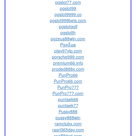
pgslot77.com
pgslot99
pgslot9999.co
pgslot999bets.com
pgslotgolf
pgslotth
pgzeus88win.com
Pgสล็อต
play97vip.com
porsche999.com
premium66.info
proded888x.com
PunPro66
PunPro66.com
PunPro777
PunPro777.com
puntaek66
puntaek77
Pussy888
pussy888win
ramclubx.com
rasri365day.com
realflikbet.com