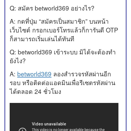
Q: สมัคร betworld369 อย่างไร?
A: กดที่ปุ่ม “สมัครเป็นสมาชิก” บนหน้า
เว็บไซต์ กรอกเบอร์โทรแล้วก็การันตี OTP
ก็สามารถเริ่มเล่นได้ทันที
Q: betworld369 เข้าระบบ มิได้จะต้องทำ
ยังไง?
A:
betworld369
ลองสำรวจรหัสผ่านอีก
รอบ หรือติดต่อแอดมินเพื่อรีเซตรหัสผ่าน
ได้ตลอด 24 ชั่วโมง