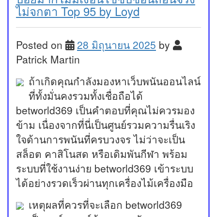
ไม่จกตา Top 95 by Loyd
Posted on
28 มิถุนายน 2025
by
Patrick Martin
ถ้าเกิดคุณกำลังมองหาเว็บพนันออนไลน์
ที่ทั้งมั่นคงรวมทั้งเชื่อถือได้
betworld369 เป็นคำตอบที่คุณไม่ควรมอง
ข้าม เนื่องจากที่นี่เป็นศูนย์รวมความรื่นเริง
ใจด้านการพนันที่ครบวงจร ไม่ว่าจะเป็น
สล็อต คาสิโนสด หรือเดิมพันกีฬา พร้อม
ระบบที่ใช้งานง่าย betworld369 เข้าระบบ
ได้อย่างรวดเร็วผ่านทุกเครื่องไม้เครื่องมือ
เหตุผลที่ควรที่จะเลือก betworld369