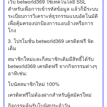
เว็บ betworld369 ใช้เทคโนโลยี SSL
สำหรับเพื่อการเข้ารหัสข้อมูล แล้วก็มีระบบ
ระเบียบการวิเคราะห์ธุรกรรมแบบอัตโนมัติ
เพื่อคุ้มครองปกป้องการแอบอ้างหรือการ
โกง
3. โปรโมชั่น betworld369 เครดิตฟรี จัด
เต็ม
สมาชิกใหม่และก็สมาชิกเดิมมีสิทธิ์ได้รับ
betworld369 เครดิตฟรี จากกิจกรรมต่างๆ
อาทิเช่น:
โบนัสสมาชิกใหม่ 100%
เครดิตฟรีไม่ต้องฝากสำหรับผู้สมัครใหม่
กิจกรรมลุ้นรับโบนัสประจำวัน