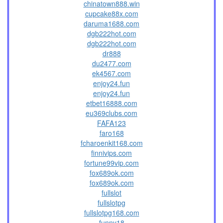
chinatown888.win
cupcake88x.com
daruma1688.com
dgb222hot.com
dgb222hot.com
dr888
du2477.com
ek4567.com
enjoy24.fun
enjoy24.fun
etbet16888.com
eu369clubs.com
FAFA123
faro168
fcharoenkit168.com
finnivips.com
fortune99vip.com
fox689ok.com
fox689ok.com
fullslot
fullslotpg
fullslotpg168.com
funny18