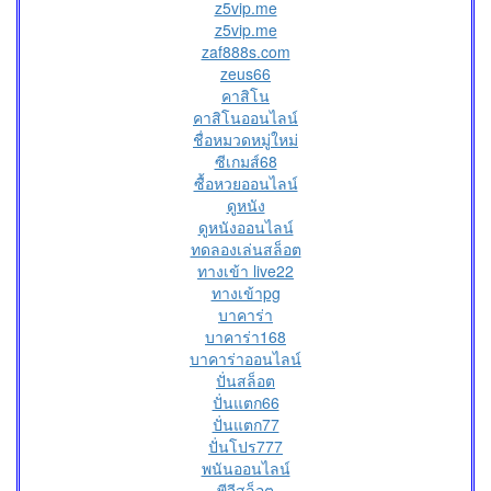
z5vip.me
z5vip.me
zaf888s.com
zeus66
คาสิโน
คาสิโนออนไลน์
ชื่อหมวดหมู่ใหม่
ซีเกมส์68
ซื้อหวยออนไลน์
ดูหนัง
ดูหนังออนไลน์
ทดลองเล่นสล็อต
ทางเข้า live22
ทางเข้าpg
บาคาร่า
บาคาร่า168
บาคาร่าออนไลน์
ปั่นสล็อต
ปั่นแตก66
ปั่นแตก77
ปั่นโปร777
พนันออนไลน์
พีจีสล็อต