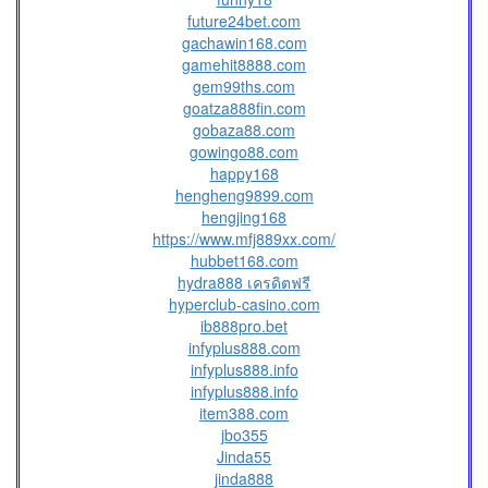
future24bet.com
gachawin168.com
gamehit8888.com
gem99ths.com
goatza888fin.com
gobaza88.com
gowingo88.com
happy168
hengheng9899.com
hengjing168
https://www.mfj889xx.com/
hubbet168.com
hydra888 เครดิตฟรี
hyperclub-casino.com
ib888pro.bet
infyplus888.com
infyplus888.info
infyplus888.info
item388.com
jbo355
Jinda55
jinda888