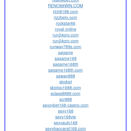
RENO88WIN.COM
rich8188.com
rizzbetx.com
rockstar66
royal online
run24pro.com
run24pro.com
runway789s.com
sagame
sagame168
sagame168th
sagame168th.com
sawan888
sbobet
sbotop1688.com
sclass8888.com
scr888
sexxybet168-casino.com
sexy168
sexy168vip
sexyauto168
sexybaccarat168.com