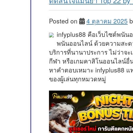
ตัดสินใจแม่นยำ Top 22 by
Posted on
4 ตุลาคม 2025
b
infyplus88 คือเว็บไซต์พนัน
พนันออนไลน์ ด้วยความสะดว
บริการที่นานาประการ ไม่ว่าจะ
กีฬา หรือเกมคาสิโนออนไลน์อื
หาคำตอบเหมาะ infyplus88 แพ
ของผู้เล่นทุกหมวดหมู่