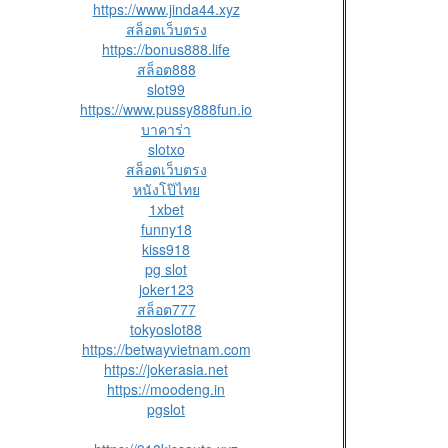
https://www.jinda44.xyz
สล็อตเว็บตรง
https://bonus888.life
สล็อต888
slot99
https://www.pussy888fun.io
บาคาร่า
slotxo
สล็อตเว็บตรง
หนังโป๊ไทย
1xbet
funny18
kiss918
pg slot
joker123
สล็อต777
tokyoslot88
https://betwayvietnam.com
https://jokerasia.net
https://moodeng.in
pgslot