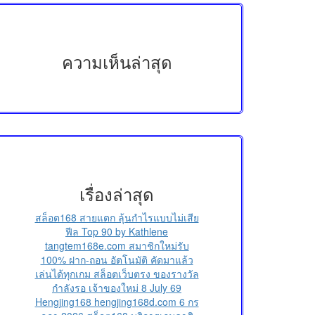
ความเห็นล่าสุด
เรื่องล่าสุด
สล็อต168 สายแตก ลุ้นกำไรแบบไม่เสีย
ฟีล Top 90 by Kathlene
tangtem168e.com สมาชิกใหม่รับ
100% ฝาก-ถอน อัตโนมัติ คัดมาแล้ว
เล่นได้ทุกเกม สล็อตเว็บตรง ของรางวัล
กำลังรอ เจ้าของใหม่ 8 July 69
Hengjing168 hengjing168d.com 6 กร