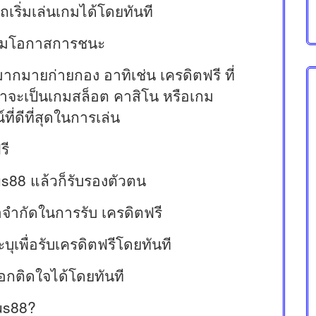
ถเริ่มเล่นเกมได้โดยทันที
เพิ่มโอกาสการชนะ
ษมากมายก่ายกอง อาทิเช่น เครดิตฟรี ที่
ว่าจะเป็นเกมสล็อต คาสิโน หรือเกม
ที่ดีที่สุดในการเล่น
รี
us88 แล้วก็รับรองตัวตน
้อจำกัดในการรับ เครดิตฟรี
บุเพื่อรับเครดิตฟรีโดยทันที
ดอกติดใจได้โดยทันที
lus88?