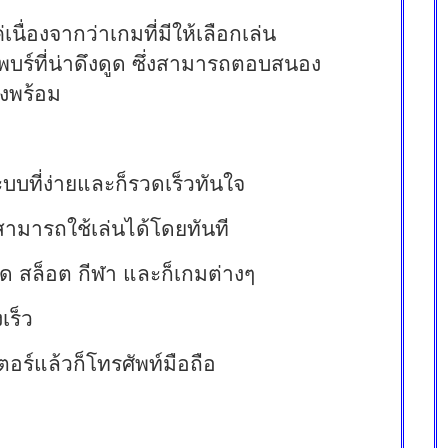
เนื่องจากว่าเกมที่มีให้เลือกเล่น
พบร์ที่น่าดึงดูด ซึ่งสามารถตอบสนอง
างพร้อม
บบที่ง่ายและก็รวดเร็วทันใจ
งสามารถใช้เล่นได้โดยทันที
ด สล็อต กีฬา และก็เกมต่างๆ
เร็ว
อร์แล้วก็โทรศัพท์มือถือ