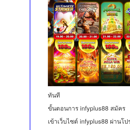
ทันที
ขั้นตอนการ infyplus88 สมัคร
เข้าเว็บไซต์ infyplus88 ผ่านโ