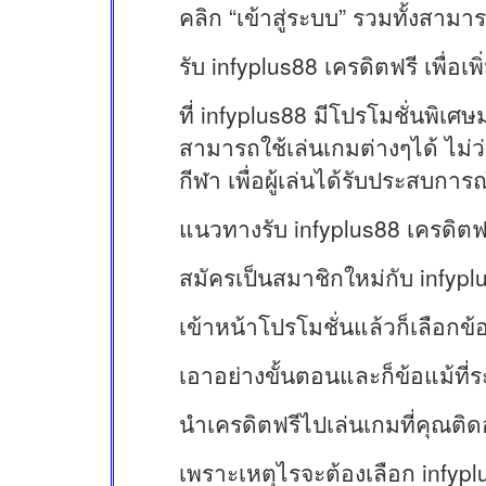
คลิก “เข้าสู่ระบบ” รวมทั้งสามาร
รับ infyplus88 เครดิตฟรี เพื่อ
ที่ infyplus88 มีโปรโมชั่นพิเศ
สามารถใช้เล่นเกมต่างๆได้ ไม่
กีฬา เพื่อผู้เล่นได้รับประสบการณ์
แนวทางรับ infyplus88 เครดิตฟ
สมัครเป็นสมาชิกใหม่กับ infypl
เข้าหน้าโปรโมชั่นแล้วก็เลือกข
เอาอย่างขั้นตอนและก็ข้อแม้ที่ระ
นำเครดิตฟรีไปเล่นเกมที่คุณติ
เพราะเหตุไรจะต้องเลือก infyp