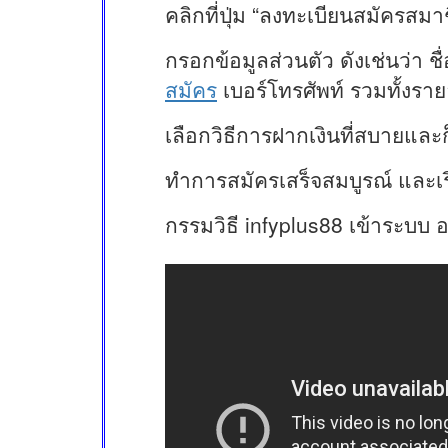
คลิกที่ปุ่ม “ลงทะเบียนสมัครสมาช
กรอกข้อมูลส่วนตัว ดังเช่นว่า ชื
สมัคร
เบอร์โทรศัพท์ รวมทั้งรายล
เลือกวิธีการฝากเงินที่สบายและก
ทำการสมัครเสร็จสมบูรณ์ และเริ่
กรรมวิธี infyplus88 เข้าระบบ อ