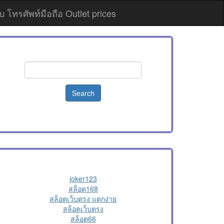
 โทรศัพท์มือถือ Outlet prices
Search
for:
joker123
สล็อต168
สล็อตเว็บตรง แตกง่าย
สล็อตเว็บตรง
สล็อต66