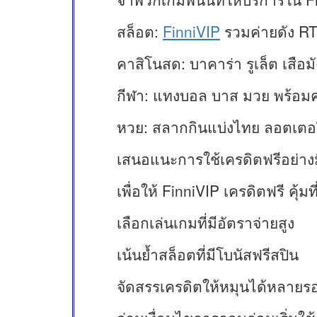
สล็อต:
FinniVIP
รวมค่ายดัง RT
คาสิโนสด: บาคาร่า รูเล็ต เสื
กีฬา: แทงบอล บาส มวย พร้อมค่
หวย: สลากกินแบ่งไทย ลอตเตอรี่
เสนอแนะการใช้เครดิตฟรีอย่าง
เพื่อให้ FinniVIP เครดิตฟรี คุ้มที
เลือกเล่นเกมที่มีอัตราจ่ายสูง
เน้นย้ำสล็อตที่มีโบนัสฟรีสปิน
จัดสรรเครดิตให้หมุนได้หลายร