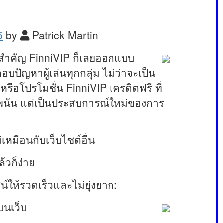
5
by
Patrick Martin
งสำคัญ FinniVIP ก็เลยออกแบบ
ปัญหาผู้เล่นทุกกลุ่ม ไม่ว่าจะเป็น
รือโปรโมชั่น FinniVIP เครดิตฟรี ที่
็บพนัน แต่เป็นประสบการณ์ใหม่ของการ
เหมือนกับเว็บไซต์อื่น
้วก็ง่าย
น์ให้รวดเร็วและไม่ยุ่งยาก:
บนเว็บ