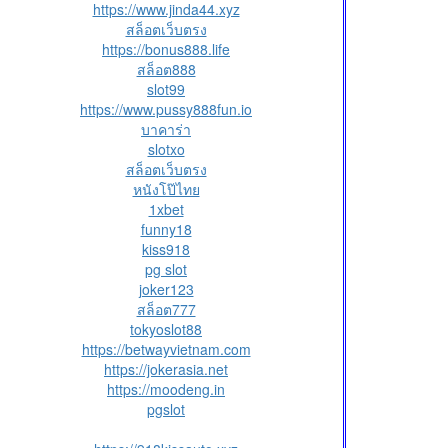
https://www.jinda44.xyz
สล็อตเว็บตรง
https://bonus888.life
สล็อต888
slot99
https://www.pussy888fun.io
บาคาร่า
slotxo
สล็อตเว็บตรง
หนังโป๊ไทย
1xbet
funny18
kiss918
pg slot
joker123
สล็อต777
tokyoslot88
https://betwayvietnam.com
https://jokerasia.net
https://moodeng.in
pgslot