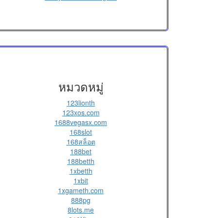
หมวดหมู่
123lionth
123xos.com
1688vegasx.com
168slot
168สล็อต
188bet
188betth
1xbetth
1xbit
1xgameth.com
888pg
8lots.me