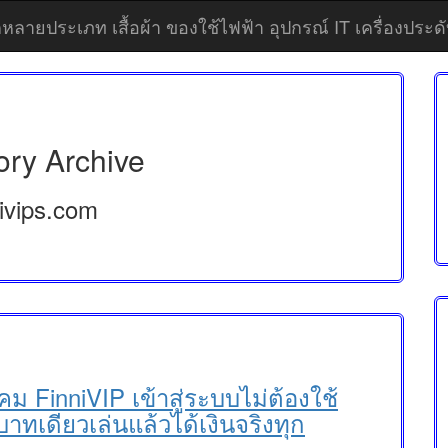
ายประเภท เสื้อผ้า ของใช้ไฟฟ้า อุปกรณ์ IT เครื่องประดับ
ry Archive
nivips.com
คม FinniVIP เข้าสู่ระบบไม่ต้องใช้
่บาทเดียวเล่นแล้วได้เงินจริงทุก