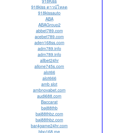
918Kiss
918kiss ดาวน์โหลด
918kissauto
ABA
ABAGroup2
abbet789.com
acebet789.com
aden168ss.com
adm789.info
adm789.info
allbet24hr
allone745s.com
alot66
alot666
amb slot
ambnovabet.com
audi688.com
Baccarat
baj88thb
baj88thbz.com
baj88thbz.com
bar4game24hr.com
bbp168.me