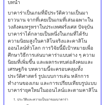
บทนำ
บาคาร่าเป็นเกมที่มีประวัติความเป็นมา
ยาวนาน จากที่เคยเป็นเกมที่เล่นเฉพาะใน
วงสังคมหรูหราในประเทศฝรั่งเศส ปัจจุบัน
บาคาร่าได้กลายเป็นหนึ่งในเกมที่ได้รับ
ความนิยมสูงในคาสิโนจริงและคาสิโน
ออนไลน์ทั่วโลก การวิจัยนี้มีเป้าหมายเพื่อ
ศึกษาวิธีการเล่นบาคาร่าแบบต่าง ๆ ความ
นิยมที่เพิ่มขึ้น และผลกระทบต่อสังคมและ
เศรษฐกิจ บทความนี้จะครอบคลุมทั้ง
ประวัติศาสตร์ รูปแบบการเล่น หลักการ
ทำงานของเกม และการเปรียบเทียบรูปแบบ
บาคาร่ายุคใหม่ในออนไลน์และตามคาสิโน
ประวัติและความเป็นมาของบาคาร่า