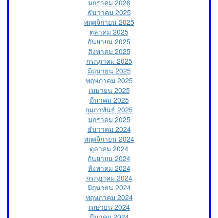
มกราคม 2026
ธันวาคม 2025
พฤศจิกายน 2025
ตุลาคม 2025
กันยายน 2025
สิงหาคม 2025
กรกฎาคม 2025
มิถุนายน 2025
พฤษภาคม 2025
เมษายน 2025
มีนาคม 2025
กุมภาพันธ์ 2025
มกราคม 2025
ธันวาคม 2024
พฤศจิกายน 2024
ตุลาคม 2024
กันยายน 2024
สิงหาคม 2024
กรกฎาคม 2024
มิถุนายน 2024
พฤษภาคม 2024
เมษายน 2024
มีนาคม 2024