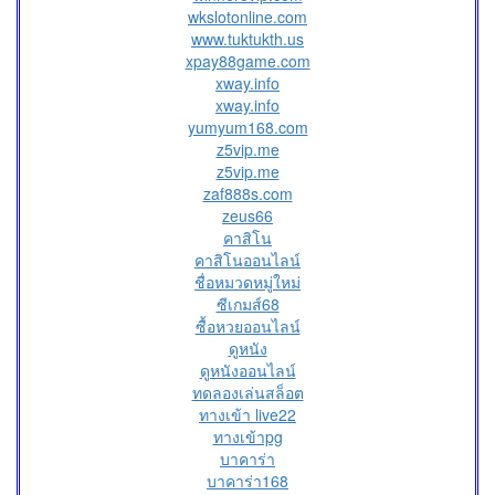
wkslotonline.com
www.tuktukth.us
xpay88game.com
xway.info
xway.info
yumyum168.com
z5vip.me
z5vip.me
zaf888s.com
zeus66
คาสิโน
คาสิโนออนไลน์
ชื่อหมวดหมู่ใหม่
ซีเกมส์68
ซื้อหวยออนไลน์
ดูหนัง
ดูหนังออนไลน์
ทดลองเล่นสล็อต
ทางเข้า live22
ทางเข้าpg
บาคาร่า
บาคาร่า168