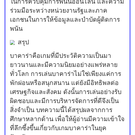
ในการควบคุมการพนันออนไลน์ และความ
ร่วมมือระหว่างหน่วยงานรัฐและภาค
เอกชนในการให้ข้อมูลและบำบัดผู้ติดการ
พนัน
สรุป
บาคาร่าคือเกมที่มีประวัติความเป็นมา
ยาวนานและมีความนิยมอย่างแพร่หลาย
ทั่วโลก การเล่นบาคาร่าไม่ใช่เพียงแค่การ
พักผ่อนหรือสนุกสนาน แต่ยังมีอิทธิพลต่อ
เศรษฐกิจและสังคม ดังนั้นการเล่นอย่างรับ
ผิดชอบและมีการบริหารจัดการที่ดีจึงเป็น
สิ่งจำเป็น บทความนี้ได้สรุปผลจากการ
ศึกษาหลากด้าน เพื่อให้ผู้อ่านมีความเข้าใจ
ที่ลึกซึ้งขึ้นเกี่ยวกับเกมบาคาร่าในยุค