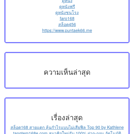
ดูหนัง
ดูหนังฟรี
ดูหนังชนโรง
faro168
สล็อต456
https://www.puntaek66.me
ความเห็นล่าสุด
เรื่องล่าสุด
สล็อต168 สายแตก ลุ้นกำไรแบบไม่เสียฟีล Top 90 by Kathlene
tangtem168e.com สมาชิกใหม่รับ 100% ฝาก-ถอน อัตโนมัติ