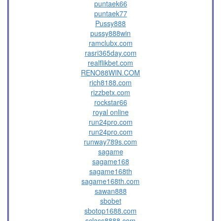
puntaek66
puntaek77
Pussy888
pussy888win
ramclubx.com
rasri365day.com
realflikbet.com
RENO88WIN.COM
rich8188.com
rizzbetx.com
rockstar66
royal online
run24pro.com
run24pro.com
runway789s.com
sagame
sagame168
sagame168th
sagame168th.com
sawan888
sbobet
sbotop1688.com
sclass8888.com