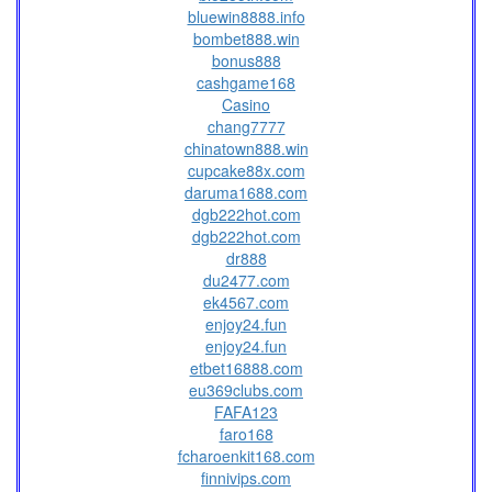
bluewin8888.info
bombet888.win
bonus888
cashgame168
Casino
chang7777
chinatown888.win
cupcake88x.com
daruma1688.com
dgb222hot.com
dgb222hot.com
dr888
du2477.com
ek4567.com
enjoy24.fun
enjoy24.fun
etbet16888.com
eu369clubs.com
FAFA123
faro168
fcharoenkit168.com
finnivips.com