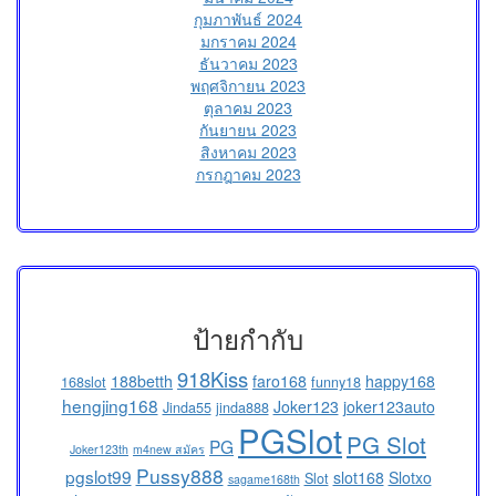
กุมภาพันธ์ 2024
มกราคม 2024
ธันวาคม 2023
พฤศจิกายน 2023
ตุลาคม 2023
กันยายน 2023
สิงหาคม 2023
กรกฎาคม 2023
ป้ายกำกับ
918Kiss
188betth
faro168
happy168
168slot
funny18
hengjing168
Joker123
joker123auto
Jinda55
jinda888
PGSlot
PG Slot
PG
Joker123th
m4new สมัคร
Pussy888
pgslot99
slot168
Slotxo
Slot
sagame168th