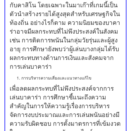
กับคาสิโน โดยเฉพาะในมาเก๊าที่เกมนี้เป็น
ตัวนำสร้างรายได้สูงสุดสำหรับเศรษฐกิจใน
ท้องถิ่น อย่างไรก็ตาม ความนิยมของบาคา
ร่าอาจมีผลกระทบที่ไม่พึงประสงค์ในสังคม
เช่น การติดการพนันในกลุ่มวัยรุ่นและผู้สูง
อายุ การศึกษายังพบว่าผู้เล่นบางกลุ่มได้รับ
ผลกระทบทางด้านการเงินและสังคมจาก
การเล่นบาคาร่า
การบริหารความเสี่ยงและแนวทางแก้ไข
เพื่อลดผลกระทบที่ไม่พึงประสงค์จากการ
เล่นบาคาร่า การศึกษาชี้แนะถึงความ
สำคัญในการให้ความรู้เรื่องการบริหาร
จัดการงบประมาณและการเล่นพนันอย่างมี
ความรับผิดชอบ การตั้งมาตรการที่เข้มงวด