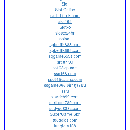
Slot
Slot Online
slot1111ok.com
slot168
Slotxo
slotxo24hr
soibet
spbetflik888.com
spbetflik888.com
sqgame555s.com
sretthi99
ss168vip.com
ssc168.com
ssc915casino.com
ssgame666 เข้าสู่ระบบ
ssru
starrich99.com
stellabet789.com
sudyod888s.com
SuperGame Slot
t88golds.com
tangtem168