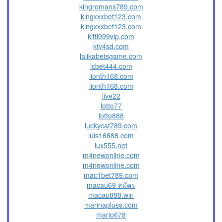
kingromans789.com
kingxxxbet123.com
kingxxxbet123.com
kitti999vip.com
ktv4sd.com
lalikabetsgame.com
lcbet444.com
lionth168.com
lionth168.com
live22
lotto77
lotto888
luckycat789.com
luis16888.com
lux555.net
m4newonline.com
m4newonline.com
mac1bet789.com
macau69 สมัคร
macau888.win
marinapluss.com
mario678