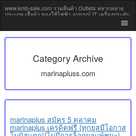
Skip
www.kmb-sale.com รวมสินค้า Outlets หลากหลาย
to
ประเภท เสื้อผ้า ของใช้ไฟฟ้า อุปกรณ์ IT เครื่องประดับ
content
โทรศัพท์มือถือ Outlet prices
T
o
g
g
l
e
Category Archive
n
a
marinapluss.com
v
i
g
a
t
i
o
n
marinaplus สมัคร 5 ตุลาคม
marinaplus เครดิตฟรี {ทุกยูสมีโอกาส
โบนัสแตก}{ไม่มีการล็อกผลแพ้ชนะ}