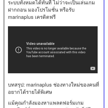
ระบบทั้งหมดได้ทันที ไม่ว่าจะเป็นเล่นเกม
ฝากถอน มองโปรโมชั่น หรือรับ
marinaplus เครดิตฟรี
บทสรุป: marinaplus ช่องทางใหม่ของคนที่
อยากได้รายได้พิเศษ
แม้คุณกำลังมองหาแพลตฟอร์มเกม