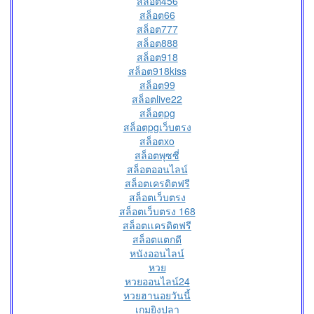
สล็อต456
สล็อต66
สล็อต777
สล็อต888
สล็อต918
สล็อต918kiss
สล็อต99
สล็อตlive22
สล็อตpg
สล็อตpgเว็บตรง
สล็อตxo
สล็อตพุซซี่
สล็อตออนไลน์
สล็อตเครดิตฟรี
สล็อตเว็บตรง
สล็อตเว็บตรง 168
สล็อตเเครดิตฟรี
สล็อตแตกดี
หนังออนไลน์
หวย
หวยออนไลน์24
หวยฮานอยวันนี้
เกมยิงปลา