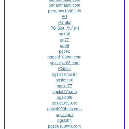
pananthai99.com
paramax1688.info
PG
PG Slot
PG Slot เว็บใหม่
pg168
pg77
pg99
pgceo
pggold168bet.com
pglucky168.com
PGSlot
pgslot ทางเข้า
pgslot168
pgslot77
pgslot77.com
pgslot99
pgslot9999.co
pgslot999bets.com
pgslotgolf
pgslotth
pgzeus88win.com