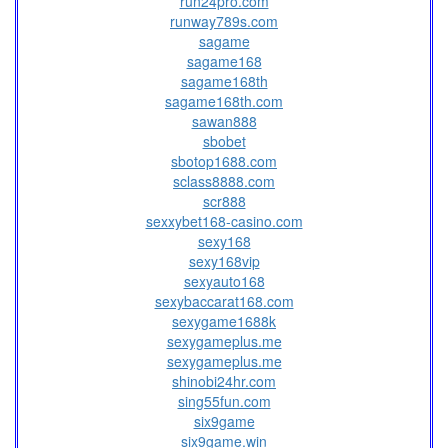
run24pro.com
runway789s.com
sagame
sagame168
sagame168th
sagame168th.com
sawan888
sbobet
sbotop1688.com
sclass8888.com
scr888
sexxybet168-casino.com
sexy168
sexy168vip
sexyauto168
sexybaccarat168.com
sexygame1688k
sexygameplus.me
sexygameplus.me
shinobi24hr.com
sing55fun.com
six9game
six9game.win