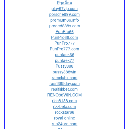
Pgสล็อต
play97vip.com
porsche999.com
premium66.info
proded888x.com
PunPro66
PunPro66.com
PunPro777
PunPro777.com
puntaek66
puntaek77
Pussy888
pussy888win
ramclubx.com
rasri365day.com
realflikbet.com
RENO88WIN.COM
rich8188.com
rizzbetx.com
rockstar66
royal online
run24pro.com