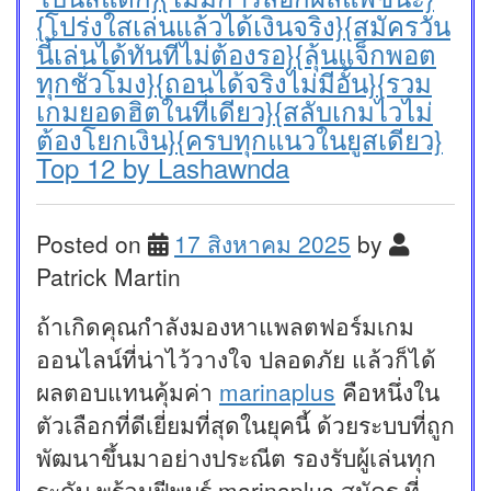
{โปร่งใสเล่นแล้วได้เงินจริง}{สมัครวัน
นี้เล่นได้ทันทีไม่ต้องรอ}{ลุ้นแจ็กพอต
ทุกชั่วโมง}{ถอนได้จริงไม่มีอั้น}{รวม
เกมยอดฮิตในที่เดียว}{สลับเกมไวไม่
ต้องโยกเงิน}{ครบทุกแนวในยูสเดียว}
Top 12 by Lashawnda
Posted on
17 สิงหาคม 2025
by
Patrick Martin
ถ้าเกิดคุณกำลังมองหาแพลตฟอร์มเกม
ออนไลน์ที่น่าไว้วางใจ ปลอดภัย แล้วก็ได้
ผลตอบแทนคุ้มค่า
marinaplus
คือหนึ่งใน
ตัวเลือกที่ดีเยี่ยมที่สุดในยุคนี้ ด้วยระบบที่ถูก
พัฒนาขึ้นมาอย่างประณีต รองรับผู้เล่นทุก
ระดับ พร้อมฟีพบร์ marinaplus สมัคร ที่