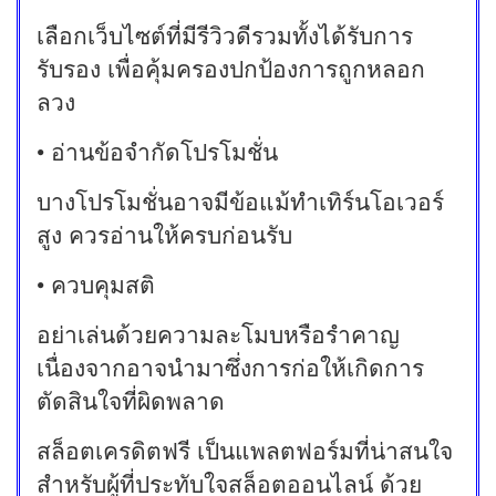
เลือกเว็บไซต์ที่มีรีวิวดีรวมทั้งได้รับการ
รับรอง เพื่อคุ้มครองปกป้องการถูกหลอก
ลวง
• อ่านข้อจำกัดโปรโมชั่น
บางโปรโมชั่นอาจมีข้อแม้ทำเทิร์นโอเวอร์
สูง ควรอ่านให้ครบก่อนรับ
• ควบคุมสติ
อย่าเล่นด้วยความละโมบหรือรำคาญ
เนื่องจากอาจนำมาซึ่งการก่อให้เกิดการ
ตัดสินใจที่ผิดพลาด
สล็อตเครดิตฟรี เป็นแพลตฟอร์มที่น่าสนใจ
สำหรับผู้ที่ประทับใจสล็อตออนไลน์ ด้วย