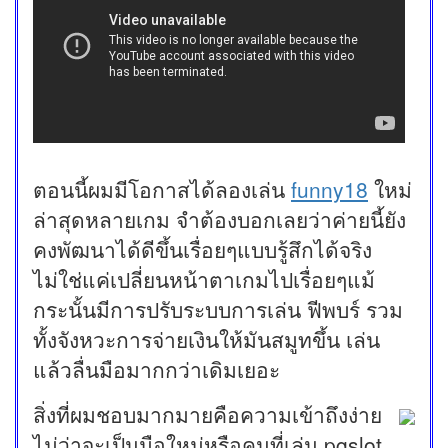
ตอนนี้ผมมีโอกาสได้ลองเล่น
funny18
ใหม่
ล่าสุดหลายเกม จำต้องบอกเลยว่าค่ายนี้ยัง
คงพัฒนาได้ดีขึ้นเรื่อยๆแบบรู้สึกได้จริง
ไม่ใช่แค่เปลี่ยนหน้าตาเกมไปเรื่อยๆแม้
กระนั้นมีการปรับระบบการเล่น ฟีพบร์ รวม
ทั้งจังหวะการจ่ายเงินให้มันสมูทขึ้น เล่น
แล้วลื่นมือมากกว่าเดิมเยอะ
สิ่งที่ผมชอบมากมายคือความเข้าถึงง่าย
ไม่ว่าจะเป็นมือใหม่หรือคนที่เล่น pgslot