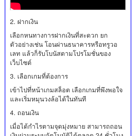
2. ฝากเงิน
เลือกหนทางการฝากเงินที่สะดวก ยก
ตัวอย่างเช่น โอนผ่านธนาคารหรือทรูวอ
เลท แล้วก็รับโบนัสตามโปรโมชั่นของ
เว็บไซต์
3. เลือกเกมที่ต้องการ
เข้าไปที่หน้าเกมสล็อต เลือกเกมที่พึงพอใจ
และเริ่มหมุนวงล้อได้ในทันที
4. ถอนเงิน
เมื่อได้กำไรตามจุดมุ่งหมาย สามารถถอน
เงินผ่านระบบอัตโนมัติได้ตลอด 24 ชั่วโมง