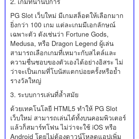
2. เกมที่นานัปการ
PG Slot เว็บใหม่ มีเกมสล็อตให้เลือกมาก
ยิ่งกว่า 100 เกม แต่ละเกมมีเอกลักษณ์
เฉพาะตัว ดังเช่นว่า Fortune Gods,
Medusa, หรือ Dragon Legend ผู้เล่น
สามารถเลือกเกมที่เหมาะกับสไตล์และ
ความชื่นชอบของตัวเองได้อย่างอิสระ ไม่
ว่าจะเป็นเกมที่โบนัสแตกบ่อยครั้งหรือย้ำ
รางวัลใหญ่
3. ระบบการเล่นที่ล้ำสมัย
ด้วยเทคโนโลยี HTML5 ทำให้ PG Slot
เว็บใหม่ สามารถเล่นได้ทั้งบนคอมพิวเตอร์
แล้วก็สมาร์ทโฟน ไม่ว่าจะใช้ iOS หรือ
Android โดยไม่ต้องดาวน์โหลดแอปเพิ่ม