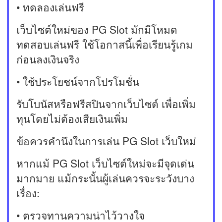
• ทดลองเล่นฟรี
เว็บไซต์ใหม่ของ PG Slot มักมีโหมด
ทดสอบเล่นฟรี ใช้โอกาสนี้เพื่อเรียนรู้เกม
ก่อนลงเงินจริง
• ใช้ประโยชน์จากโปรโมชั่น
รับโบนัสหรือฟรีสปินจากเว็บไซต์ เพื่อเพิ่ม
ทุนโดยไม่ต้องเสียเงินเพิ่ม
ข้อควรคำนึงในการเล่น PG Slot เว็บใหม่
หากแม้ PG Slot เว็บไซต์ใหม่จะมีจุดเด่น
มากมาย แม้กระนั้นผู้เล่นควรจะระวังบาง
เรื่อง:
• ตรวจทานความน่าไว้วางใจ