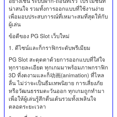
อย่างเช่น ระบบฝาก-ถอนที่เร็ว โปรโมชั่นที่
น่าสนใจ รวมทั้งการออกแบบที่ใช้งานง่าย
เพื่อมอบประสบการณ์ที่เหมาะสมที่สุดให้กับ
ผู้เล่น
ข้อดีของ PG Slot เว็บใหม่
1. ดีไซน์และก็กราฟิกระดับพรีเมียม
PG Slot สะดุดตาด้วยการออกแบบที่ใส่ใจ
ทุกรายละเอียด ทุกเกมมาพร้อมภาพกราฟิก
3D ที่งดงามและก็动画(animation) ที่ไหล
ลื่น ไม่ว่าจะเป็นธีมเทพนิยาย การเสี่ยงภัย
หรือวัฒนธรรมตะวันออก ทุกเกมถูกทำมา
เพื่อให้ผู้เล่นรู้สึกตื่นเต้นรวมทั้งเพลินใจ
ตลอดระยะเวลา