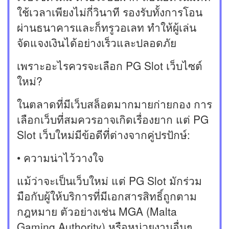
ใช้เวลาเพียงไม่กี่วินาที รองรับทั้งการโอน
ผ่านธนาคารและก็ทรูวอเลท ทำให้ผู้เล่น
จัดแจงเงินได้อย่างเร็วและปลอดภัย
เพราะอะไรควรจะเลือก PG Slot เว็บไซต์
ใหม่?
ในตลาดที่มีเว็บสล็อตมากมายก่ายกอง การ
เลือกเว็บที่สมควรอาจเกิดเรื่องยาก แต่ PG
Slot เว็บใหม่มีข้อดีที่ต่างจากคู่ปรปักษ์:
• ความน่าไว้วางใจ
แม้ว่าจะเป็นเว็บใหม่ แต่ PG Slot มักร่วม
มือกับผู้ให้บริการที่มีเอกสารสิทธิ์ถูกตาม
กฎหมาย ตัวอย่างเช่น MGA (Malta
Gaming Authority) หรือหน่วยงานอื่นๆ