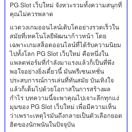
PG Slot เว็บใหม่ จังหวะรวมทั้งความสนุกที่
คุณไม่ควรพลาด
แวดวงเกมออนไลน์เติบโตอย่างรวดเร็วใน
สมัยที่เทคโนโลยีพัฒนาก้าวหน้า โดย
เฉพาะเกมสล็อตออนไลน์ที่ได้รับความนิยม
ไปทั้งโลก PG Slot เว็บใหม่ คือหนึ่งใน
แพลตฟอร์มที่กำลังมาแรงแล้วก็เป็นที่พึง
พอใจอย่างยิ่งเดี๋ยวนี้ มันพรีเซนเทชั่น
ประสบการณ์การเล่นที่ทันสมัย บันเทิงใจ
แล้วก็เต็มไปด้วยโอกาสในการสร้างผล
กำไร บทความนี้จะพาคุณไปเจาะลึกทุกแง่
มุมของ PG Slot เว็บใหม่ เพื่อมีความเห็น
ว่าเพราะเหตุไรมันถึงกลายเป็นตัวเลือกยอด
ฮิตของนักพนันในปัจจุบัน