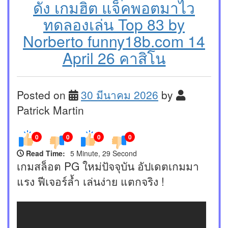
ดัง เกมฮิต แจ็คพอตมาไว
ทดลองเล่น Top 83 by
Norberto funny18b.com 14
April 26 คาสิโน
Posted on
30 มีนาคม 2026
by
Patrick Martin
0
0
0
0
Read Time:
5 Minute, 29 Second
เกมสล็อต PG ใหม่ปัจจุบัน อัปเดตเกมมา
แรง ฟีเจอร์ล้ำ เล่นง่าย แตกจริง !