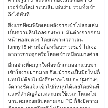
เวอร์ชันใหม่ ระบบลื่น เล่นง่าย รวมทั้งเข้า
ถึงได้ทันที
สิ่งแรกที่ผมพินิจเลยหลังจากเข้าไปลองเล่น
เป็นความลื่นไถลของระบบ มันต่างจากก่อน
หน้าพอสมควร โดยเฉพาะเวลาเล่น
funny18 ผ่านมือถือหรือบราวเซอร์ ไม่เจอ
อาการกระตุกหรือโหลดช้าเหมือนบางค่าย
อีกอย่างที่ผมถูกใจคือหน้าเกมออกแบบมา
เข้าใจง่ายมากมาย ถึงแม้ว่าจะเป็นมือใหม่ก็
แทบไม่ต้องไปนั่งศึกษาอะไรเยอะ ปุ่มต่างๆ
จัดวางชัดแจ้ง เข้าไปก็หมุนได้เลยโดยทันที
และที่สำคัญคือแต่ละเกมใช้เวลาโหลดไม่
นาน ผมลองสลับหลายเกม PG ก็ยังมีความ
คิดว่าระบบเสถียรดี ไม่มีหลุดกลางทาง