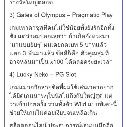
รางวัลใหญ่ตลอด
3) Gates of Olympus – Pragmatic Play
เกมเทวดาซุสที่คนไม่ใช่น้อยทั้งยังรักอีกทั้ง
ชัง แต่ว่าผมบอกเลยว่า ถ้าเกิดจังหวะมา
“มาแบบยับๆ” ผมเคยกดเบท 5 บาทแล้ว
แตก 3 พันมาแล้ว ข้อดีก็คือ ตัวคูณสุ่มที่
อาจหล่นมาเป็น x100 ได้ตลอดระยะเวลา
4) Lucky Neko – PG Slot
เกมแมวกวักสายชิลที่ผมใช้เล่นเวลาอยาก
ได้ยืดเกมนานๆโบนัสไม่ถึงกับใหญ่สุด แต่
ว่าเข้าบ่อยครั้ง รวมทั้งตัว Wild แบบพิเศษนี่
ช่วยให้เกมไม่ค่อยเงียบจนเหลือเกิน
สล็อตออนไลน์ ประสบการณ์เล่นบนมือถือ