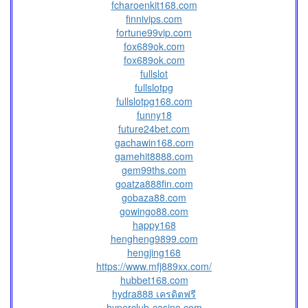
fcharoenkit168.com
finnivips.com
fortune99vip.com
fox689ok.com
fox689ok.com
fullslot
fullslotpg
fullslotpg168.com
funny18
future24bet.com
gachawin168.com
gamehit8888.com
gem99ths.com
goatza888fin.com
gobaza88.com
gowingo88.com
happy168
hengheng9899.com
hengjing168
https://www.mfj889xx.com/
hubbet168.com
hydra888 เครดิตฟรี
hyperclub-casino.com