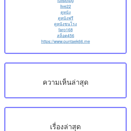
fullslotpg
live22
ดูหนัง
ดูหนังฟรี
ดูหนังชนโรง
faro168
สล็อต456
https://www.puntaek66.me
ความเห็นล่าสุด
เรื่องล่าสุด