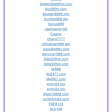
betworld369hot.com
bio285th.com
bluewin8888.info
bombet888.win
bonus888
cashgame168
Casino
chang7777
chinatown888.win
cupcake88x.com
daruma1688.com
dgb222hot.com
dgb222hot.com
dr888
du2477.com
ek4567.com
enjoy24.fun
enjoy24.fun
etbet16888.com
eu369clubs.com
FAFA123
faro168