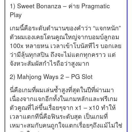
1) Sweet Bonanza – ค่าย Pragmatic
Play
เกมนี้คือระดับตำนานของคำว่า “แจกหนัก”
ตัวผมเองเคยโดนคูณใหญ่จากบอมบ์ลูกอม
100x หลายหน เวลาเข้าโบนัสทีไร บอกเลย
ว่ามีลุ้นทุกสปิน ถึงจะไม่แตกทุกคราว แต่
จังหวะสัมผัสกำไรถือว่าสูงมาก
2) Mahjong Ways 2 – PG Slot
นี่คือเกมที่ผมเล่นซ้ำสูงที่สุดในปีที่ผ่านมา
เนื่องจากแจกอีกทั้งในเกมหลักและฟรีเกม
ตัวคูณที่ไล่ขึ้นเรื่อยๆจาก x1 – x10 ทำให้
เวลาแตกทีนี่คือฟินระดับสุด เป็นเกมที่
เหมาะสมกับคนถูกใจแตกเรื่อยๆถึงแม้ไม่ใช่