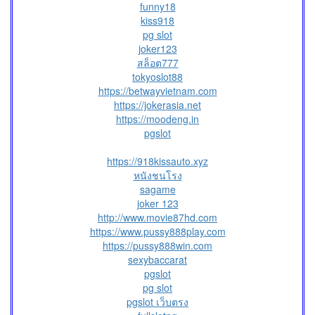
funny18
kiss918
pg slot
joker123
สล็อต777
tokyoslot88
https://betwayvietnam.com
https://jokerasia.net
https://moodeng.in
pgslot
https://918kissauto.xyz
หนังชนโรง
sagame
joker 123
http://www.movie87hd.com
https://www.pussy888play.com
https://pussy888win.com
sexybaccarat
pgslot
pg slot
pgslot เว็บตรง