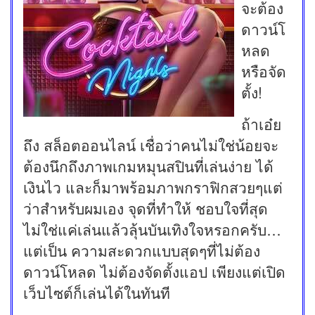
จะต้อง
ดาวน์โ
หลด
หรือจัด
ตั้ง!
ถ้าเอ๋ย
ถึง สล็อตออนไลน์ เชื่อว่าคนไม่ใช่น้อยจะ
ต้องนึกถึงภาพเกมหมุนสปินที่เล่นง่าย ได้
เงินไว และก็มาพร้อมภาพกราฟิกสวยๆแต่
ว่าสำหรับผมเอง จุดที่ทำให้ ชอบใจที่สุด
ไม่ใช่แค่เล่นแล้วลุ้นบันเทิงใจหรอกครับ…
แต่เป็น ความสะดวกแบบสุดๆที่ไม่ต้อง
ดาวน์โหลด ไม่ต้องจัดตั้งแอป เพียงแต่เปิด
เว็บไซต์ก็เล่นได้ในทันที