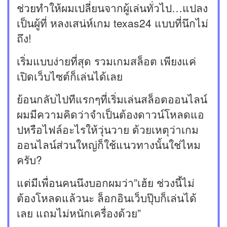
ช่วยทำให้ผมเปลี่ยนจากผู้เล่นทั่วไป…แปลง
เป็นผู้ที่ หลงเสน่ห์เกม texas24 แบบที่นึกไม่
ถึง!
เริ่มแบบง่ายที่สุด รวมเกมสล็อต เพียงแค่
เปิดเว็บไซต์ก็เล่นได้เลย
ย้อนกลับไปทีแรกๆที่เริ่มเล่นสล็อตออนไลน์
ผมมีความคิดว่าจำเป็นต้องดาวน์โหลดแอ
ปหรือไฟล์อะไรให้วุ่นวาย ด้วยเหตุว่าเกม
ออนไลน์ส่วนใหญ่ก็ใช้แนวทางนั้นใช่ไหม
ครับ?
แต่มีเพื่อนคนนึงบอกผมว่า”เฮ้ย ช่วงนี้ไม่
ต้องโหลดแล้วนะ ล็อกอินเว็บปุ๊บก็เล่นได้
เลย แถมไม่หนักเครื่องด้วย”