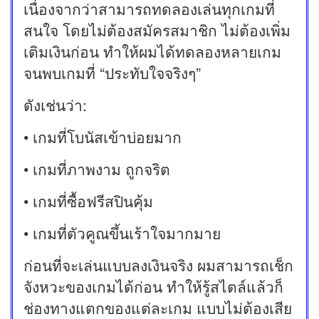
เนื่องจากว่าสามารถทดลองเล่นทุกเกมที่
สนใจ โดยไม่ต้องสมัครสมาชิก ไม่ต้องเพิ่ม
เติมเงินก่อน ทำให้ผมได้ทดลองหลายเกม
จนพบเกมที่ “ประทับใจจริงๆ”
ดังเช่นว่า:
• เกมที่โบนัสเข้าบ่อยมาก
• เกมที่ภาพงาม ถูกจริต
• เกมที่ซื้อฟรีสปินคุ้ม
• เกมที่ตัวคูณขึ้นเร้าใจมากมาย
ก่อนที่จะเล่นแบบลงเงินจริง ผมสามารถเช็ก
จังหวะของเกมได้ก่อน ทำให้รู้สไตล์แล้วก็
ช่องทางแตกของแต่ละเกม แบบไม่ต้องเสีย