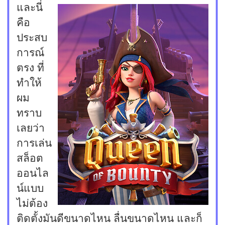
และนี่
คือ
ประสบ
การณ์
ตรง ที่
ทำให้
ผม
ทราบ
เลยว่า
การเล่น
สล็อต
ออนไล
น์แบบ
ไม่ต้อง
ติดตั้งมันดีขนาดไหน ลื่นขนาดไหน และก็