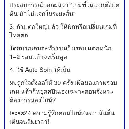
ประสบการณ์บอกผมว่า “เกมที่ไม่แจกตั้งแต่
ต้น มักไม่แจกในระยะสั้น”
3. ถ้าแตกใหญ่แล้ว ให้พักหรือเปลี่ยนเกมที่
ไหลต่อ
โดยมากเกมจะทำงานเป็นรอบ แตกหนัก
1–2 รอบแล้วจะเริ่มดูด
4. ใช้ Auto Spin ให้เป็น
ผมถูกใจตั้งออโต้ 30 ครั้ง เพื่อมองภาพรวม
เกม แล้วก็หยุดสปินเองเฉพาะตอนจังหวะ
ต้องการมองโบนัส
texas24 ความรู้สึกตอนโบนัสแตก มันตื่น
เต้นจนลืมเวลา!