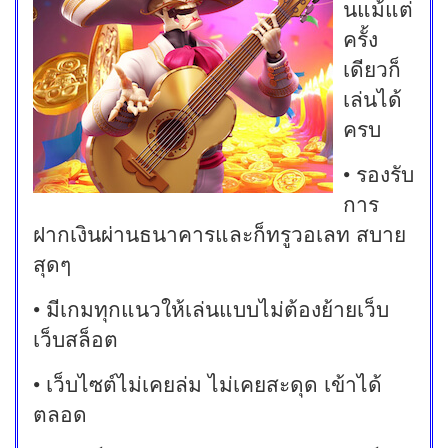
นแม้แต่
ครั้ง
เดียวก็
เล่นได้
ครบ
• รองรับ
การ
ฝากเงินผ่านธนาคารและก็ทรูวอเลท สบาย
สุดๆ
• มีเกมทุกแนวให้เล่นแบบไม่ต้องย้ายเว็บ
เว็บสล็อต
• เว็บไซต์ไม่เคยล่ม ไม่เคยสะดุด เข้าได้
ตลอด