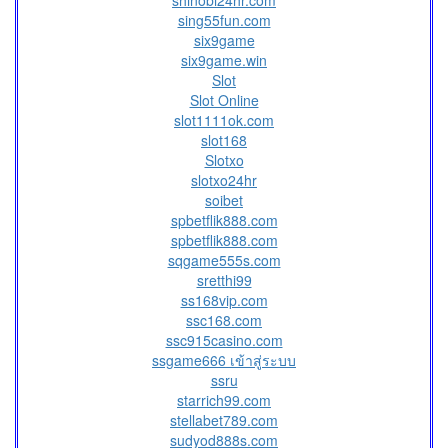
shinobi24hr.com
sing55fun.com
six9game
six9game.win
Slot
Slot Online
slot1111ok.com
slot168
Slotxo
slotxo24hr
soibet
spbetflik888.com
spbetflik888.com
sqgame555s.com
sretthi99
ss168vip.com
ssc168.com
ssc915casino.com
ssgame666 เข้าสู่ระบบ
ssru
starrich99.com
stellabet789.com
sudyod888s.com