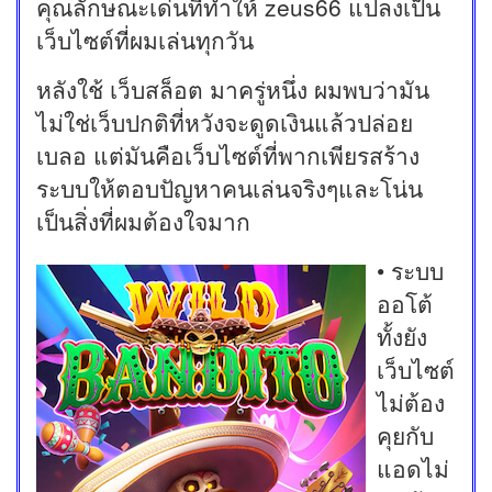
คุณลักษณะเด่นที่ทำให้ zeus66 แปลงเป็น
เว็บไซต์ที่ผมเล่นทุกวัน
หลังใช้ เว็บสล็อต มาครู่หนึ่ง ผมพบว่ามัน
ไม่ใช่เว็บปกติที่หวังจะดูดเงินแล้วปล่อย
เบลอ แต่มันคือเว็บไซต์ที่พากเพียรสร้าง
ระบบให้ตอบปัญหาคนเล่นจริงๆและโน่น
เป็นสิ่งที่ผมต้องใจมาก
• ระบบ
ออโต้
ทั้งยัง
เว็บไซต์
ไม่ต้อง
คุยกับ
แอดไม่