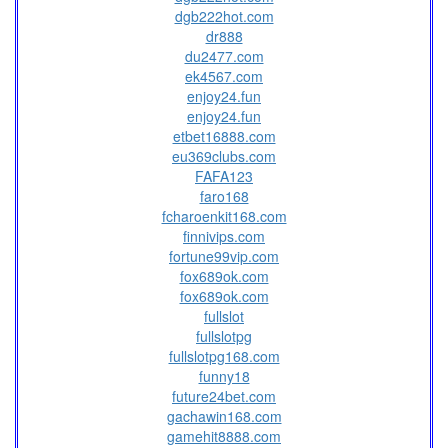
dgb222hot.com
dr888
du2477.com
ek4567.com
enjoy24.fun
enjoy24.fun
etbet16888.com
eu369clubs.com
FAFA123
faro168
fcharoenkit168.com
finnivips.com
fortune99vip.com
fox689ok.com
fox689ok.com
fullslot
fullslotpg
fullslotpg168.com
funny18
future24bet.com
gachawin168.com
gamehit8888.com