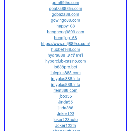
gem99ths.com
goatza888fin.com
gobaza88.com
gowingo88.com
happy168
hengheng9899.com
hengjing168
https://www.mfj889xx.com/
hubbet168.com
hydra888 เครดิตฟรี
hyperclub-casino.com
ib888pro.bet
infyplus888.com
infyplus888.info
infyplus888.info
item388.com
jbo355
Jinda55
jinda888
Joker123
joker123auto
Joker123th