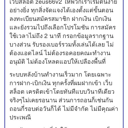
เว็บสล็อต zeus66v2 ให้พวกเราเริ่มต้นง่าย
อย่างยิ่ง ทุกสิ่งจัดแจงได้เองตั้งแต่ขั้นตอน
ลงทะเบียนสมัครสมาชิก ฝากเงิน เบิกเงิน
และยังรวมไปถึงเลือกโปรโมชัน การสมัคร
ใช้เวลาไม่ถึง 2 นาที กรอกข้อมูลรากฐาน
บางส่วน รับรองเบอร์รวมทั้งเล่นได้เลย ไม่
ต้องแอดไลน์ ไม่ต้องรอคอยคณะทำงาน
อนุมัติ ไม่ต้องโหลดแอปให้เปลืองพื้นที่
ระบบหลังบ้านทำงานเร็วมาก โดยเฉพาะ
การฝาก-เบิกเงิน ทุกครั้งที่ผมฝากเข้า เว็บ
สล็อต เครดิตเข้าโดยทันทีแบบวินาทีเดียว
จริงๆไม่เคยรอนาน ส่วนการถอนก็เช่นกัน
ถอนกี่รอบต่อวันก็ได้ ไม่มีจำกัด ไม่มีคุณค่า
ประเพณี