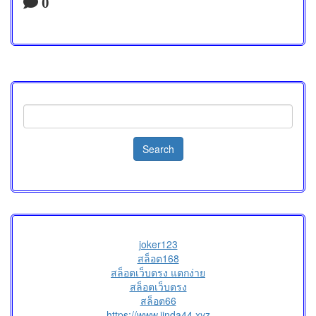
0
Search
for:
joker123
สล็อต168
สล็อตเว็บตรง แตกง่าย
สล็อตเว็บตรง
สล็อต66
https://www.jinda44.xyz