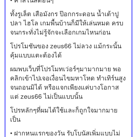
ทั้งรูเล็ต เสือมังกร ป๊อกกระดอน น้ำเต้าปู
ปลา ไฮโล เกมพื้นบ้านก็มีให้เล่นหมด ครบ
จนกระทั่งไม่รู้จักจะเลือกเกมไหนก่อน
โปรโมชันของ zeus66 ไม่ลวง แม้กระนั้น
คุ้มแบบแตะต้องได้
ผมพบเว็บที่โปรโมทเว่อร์ๆมามากมาย พอ
คลิกเข้าไปเจอเงื่อนไขมหาโหด ทำเทิร์นสูง
จนถอนมิได้ หรือแจกเพียงแค่บางโอกาส
แต่ zeus66 ไม่เป็นแบบนั้น
โปรหลักๆที่ผมได้ใช้และก็ถูกใจมากมาย
เป็น
• ฝากหนแรกของวัน รับโบนัสเพิ่มแบบไม่