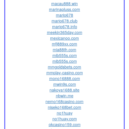
macau888.win
marinapluss.com
mario678
mario678.club
mario678.info
meekin365day.com
mexicanoo.com
mfj889xx.com
mia88th.com
mib555s.com
mib555s.com
mmgoldsbets.com
mmplay-casino.com
mono16888.com
mwin9s.com
nakoya1688.site
nbwin.me
nemo168casino.com
niseko168bet.com
no1huay
no1huay.com
okcasino159.com