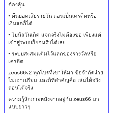
ต้องลุ้น
• คืนยอดเสียรายวัน ถอนเป็นเครดิตหรือ
เงินสดก็ได้
• โบนัสวันเกิด แจกจริงไม่ต้องขอ เพียงแค่
เข้าสู่ระบบก็ยอมรับได้เลย
• ระบบสะสมแต้มไว้แลกของรางวัลหรือ
เครดิต
zeus66v2 ทุกโปรที่เขาให้มา ข้อจำกัดง่าย
ไม่เอาเปรียบ และก็ที่สำคัญคือ เล่นได้จริง
ถอนได้จริง
ความรู้สึกภายหลังจากอยู่กับ zeus66 มา
แบบยาวๆ