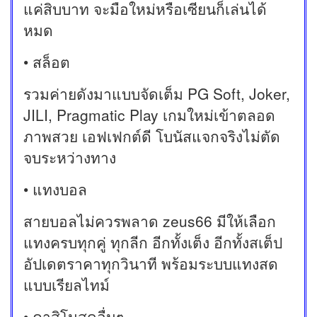
แค่สิบบาท จะมือใหม่หรือเซียนก็เล่นได้
หมด
• สล็อต
รวมค่ายดังมาแบบจัดเต็ม PG Soft, Joker,
JILI, Pragmatic Play เกมใหม่เข้าตลอด
ภาพสวย เอฟเฟกต์ดี โบนัสแจกจริงไม่ตัด
จบระหว่างทาง
• แทงบอล
สายบอลไม่ควรพลาด zeus66 มีให้เลือก
แทงครบทุกคู่ ทุกลีก อีกทั้งเต็ง อีกทั้งสเต็ป
อัปเดตราคาทุกวินาที พร้อมระบบแทงสด
แบบเรียลไทม์
• คาสิโนสดอื่นๆ