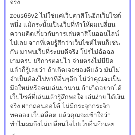
จริง
zeus66v2 ไม่ใช่แค่เว็บคาสิโนอีกเว็บไซต์
หนึ่ง แม้กระนั้นเป็นเว็บที่ทำให้ผมเปลี่ยน
ความคิดเกี่ยวกับการเล่นคาสิโนออนไลน์
ไปเลย จากที่เคยรู้สึกว่าเว็บไซต์ไหนก็เช่น
กัน มาพบเว็บที่ระบบดีจริง โปรไม่ฉ้อฉล
เกมครบ บริการตอบไว จ่ายตรงไม่มีบิด
แล้วก็รู้เลยว่า ถ้าเกิดเจอของดีแล้ว มันไม่
จำเป็นต้องไปหาที่อื่นๆอีก ไม่ว่าคุณจะเป็น
มือใหม่หรือคนเล่นมานาน ถ้าเกิดอยากได้
เว็บไซต์ที่เล่นแล้วรู้สึกพอใจ เล่นง่าย ได้เงิน
จริง ฝากถอนออโต้ ไม่มีกระจุกกระจิก
ทดลอง เว็บสล็อต แล้วคุณจะเข้าใจว่า
ทำไมผมถึงไม่เปลี่ยนใจไปเว็บอื่นอีกเลย