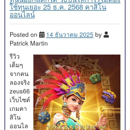
ใช้ทุนเยอะ 25 ธ.ค. 2568 คาสิโน
ออนไลน์
Posted on
14 ธันวาคม 2025
by
Patrick Martin
รีวิว
เต็มๆ
จากคน
ลองจริง
zeus66
เว็บไซต์
เกมคา
สิโน
ออนไล