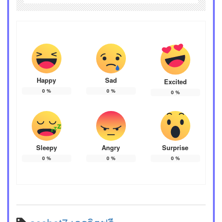
Happy
Sad
Excited
0
%
0
%
0
%
Sleepy
Angry
Surprise
0
%
0
%
0
%