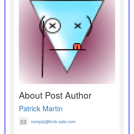
About Post Author
Patrick Martin
noreply@kmb-sale.com