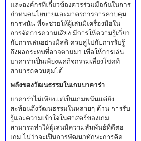
และองค์กรที่เกี่ยวข้องควรร่วมมือกันในการ
กำหนดนโยบายและมาตรการการควบคุม
การพนัน ที่จะช่วยให้ผู้เล่นมีเครื่องมือใน
การจัดการความเสี่ยง มีการให้ความรู้เกี่ยว
กับการเล่นอย่างมีสติ ควบคู่ไปกับการรับรู้
ถึงผลกระทบที่อาจตามมา เพื่อให้การเล่น
บาคาร่าเป็นเพียงแค่กิจกรรมเสี่ยงโชคที่
สามารถควบคุมได้
พลังของวัฒนธรรมในเกมบาคาร่า
บาคาร่าไม่เพียงแต่เป็นเกมพนันแต่ยัง
สะท้อนถึงวัฒนธรรมในหลายๆ ด้าน การรับ
รู้และความเข้าใจในศาสตร์ของเกม
สามารถทำให้ผู้เล่นมีความสัมพันธ์ที่ดีต่อ
เกม ไม่ว่าจะเป็นการพัฒนาทักษะการคิด