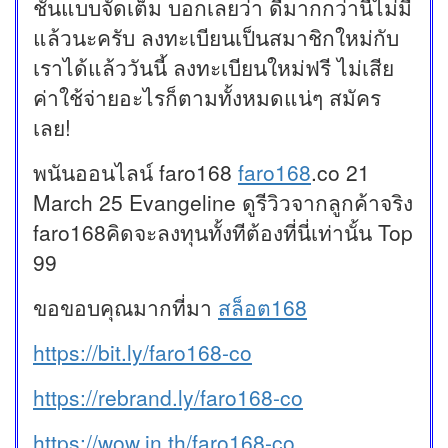
ชั่นแบบจัดเต็ม บอกเลยว่า ดีมากกว่านี้ไม่มี
แล้วนะครับ ลงทะเบียนเป็นสมาชิกใหม่กับ
เราได้แล้ววันนี้ ลงทะเบียนใหม่ฟรี ไม่เสีย
ค่าใช้จ่ายอะไรก็ตามทั้งหมดแน่ๆ สมัคร
เลย!
พนันออนไลน์ faro168
faro168
.co 21
March 25 Evangeline ดูรีวิวจากลูกค้าจริง
faro168คิดจะลงทุนทั้งทีต้องที่นี่เท่านั้น Top
99
ขอขอบคุณมากที่มา
สล็อต168
https://bit.ly/faro168-co
https://rebrand.ly/faro168-co
https://wow.in.th/faro168-co