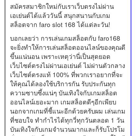
สมัครสมาชิกใหม่กับเราเว็บตรงไม่ผ่าน
เอเย่นต์ได้แล้ววันนี้ สนุกสนานกับเกม
สล็อตจาก faro slot 168 ได้แต่ละวัน!
บอกเลยว่า การเล่นเกมสล็อตกับ faro168
จะยิ่งทำให้การเล่นสล็อตออนไลน์ของคุณดี
ขึ้นแน่นอน เพราะเหตุว่านี่เป็นสุดยอด
เว็บไซต์ตรงไม่ผ่านเอเย่นต์ ไม่ผ่านตัวกลาง
เว็บไซต์ตรงแท้ 100% ที่พวกเราอยากที่จะ
ให้คุณได้ลองใช้บริการกัน รับประกันทุก
ความซาบซึ้งแน่ๆ บันเทิงใจกับเกมสล็อต
ออนไลน์เยอะมาก เกมสล็อตดีๆอีกเพียบ
นอกจากเกมที่ชี้แนะอีกด้วยครับผม เล่นเกม
ที่ชอบใจ ทำกำไรได้ทุกวี่ทุกวันตลอด 1 วัน
บันเทิงใจกับเกมจำนวนมากและก็รับโปรโม