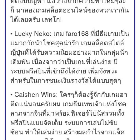
ที่ตอบปัญหา แล้วก็อยากความท้าใหม่ๆล่ะ
ก็ มาลองเกมสล็อตออนไลน์ของพวกเรากัน
ได้เลยครับ เลทโก!
• Lucky Neko: เกม faro168 ที่มีธีมเกมเป็น
แมวกวักนำโชคสุดน่ารัก เกมสล็อตสไตล์
ญี่ปุ่นที่ได้รับความนิยมอย่างมากในกลุ่มนัก
เดิมพัน เนื่องจากว่าเป็นเกมที่เล่นง่าย มี
ระบบฟรีสปินที่เข้าถึงได้ง่าย เพิ่มจังหวะ
สำหรับในการชนะเงินรางวัลได้แบบสุดๆ
• Caishen Wins: ใครๆก็ต้องรู้จักกับเกมอา
ติดแน่นอนครับผม เกมธีมเทพเจ้าแห่งโชค
ลาภจากจีนที่มาพร้อมฟีเจอร์โบนัสรวมทั้ง
ฟรีสปินแบบจัดเต็ม ระบบการเล่นไม่ซับ
ซ้อน ทำให้เล่นง่าย สร้างผลกำไรจากแจ็ค