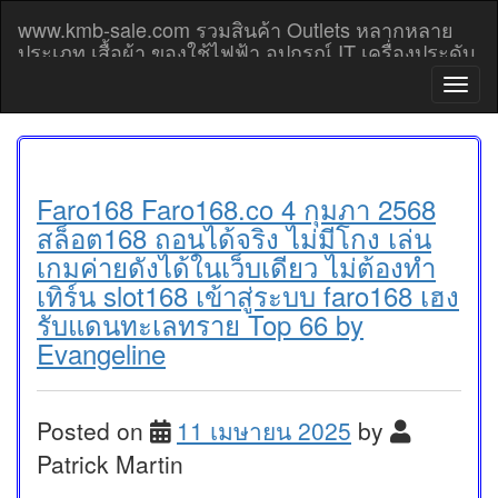
Skip
www.kmb-sale.com รวมสินค้า Outlets หลากหลาย
to
ประเภท เสื้อผ้า ของใช้ไฟฟ้า อุปกรณ์ IT เครื่องประดับ
content
โทรศัพท์มือถือ Outlet prices
T
o
g
g
l
e
Faro168 Faro168.co 4 กุมภา 2568
n
สล็อต168 ถอนได้จริง ไม่มีโกง เล่น
a
เกมค่ายดังได้ในเว็บเดียว ไม่ต้องทำ
v
เทิร์น slot168 เข้าสู่ระบบ faro168 เฮง
i
g
รับแดนทะเลทราย Top 66 by
a
Evangeline
t
i
o
n
Posted on
11 เมษายน 2025
by
Patrick Martin