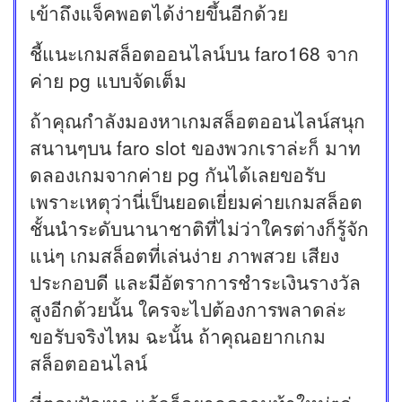
เข้าถึงแจ็คพอตได้ง่ายขึ้นอีกด้วย
ชี้แนะเกมสล็อตออนไลน์บน faro168 จาก
ค่าย pg แบบจัดเต็ม
ถ้าคุณกำลังมองหาเกมสล็อตออนไลน์สนุก
สนานๆบน faro slot ของพวกเราล่ะก็ มาท
ดลองเกมจากค่าย pg กันได้เลยขอรับ
เพราะเหตุว่านี่เป็นยอดเยี่ยมค่ายเกมสล็อต
ชั้นนำระดับนานาชาติที่ไม่ว่าใครต่างก็รู้จัก
แน่ๆ เกมสล็อตที่เล่นง่าย ภาพสวย เสียง
ประกอบดี และมีอัตราการชำระเงินรางวัล
สูงอีกด้วยนั้น ใครจะไปต้องการพลาดล่ะ
ขอรับจริงไหม ฉะนั้น ถ้าคุณอยากเกม
สล็อตออนไลน์