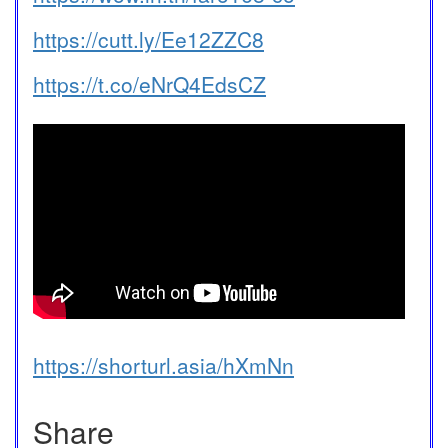
https://cutt.ly/Ee12ZZC8
https://t.co/eNrQ4EdsCZ
https://shorturl.asia/hXmNn
Share