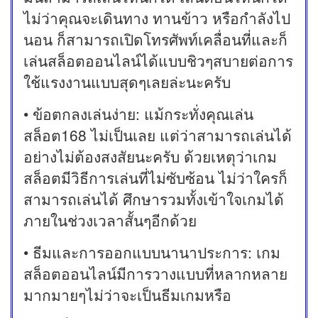
ไม่ว่าคุณจะเดินทาง ทานข้าว หรือกำลังไป
นอน ก็สามารถเปิดโทรศัพท์เคลื่อนที่และก็
เล่นสล็อตออนไลน์ได้แบบชิวๆสบายต่อการ
ใช้แรงงานแบบสุดๆเลยล่ะนะครับ
• ข้อตกลงเล่นง่าย: แม้กระทั่งคุณเล่น
สล็อต168 ไม่เป็นเลย แต่ว่าสามารถเล่นได้
อย่างไม่ต้องสงสัยนะครับ ด้วยเหตุว่าเกม
สล็อตมีวิธีการเล่นที่ไม่ซับซ้อน ไม่ว่าใครก็
สามารถเล่นได้ ศึกษารวมทั้งเข้าใจเกมได้
ภายในช่วงเวลาสั้นๆอีกด้วย
• ธีมและการออกแบบนานาประการ: เกม
สล็อตออนไลน์มีการวางแบบที่หลากหลาย
มากมายๆไม่ว่าจะเป็นธีมเกมหรือ