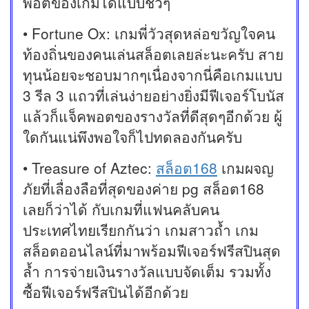
พอตของเกมได้แบบชิวๆ
• Fortune Ox: เกมพี่วัวสุดหล่อขวัญใจคน
ท้องถิ่นของคนเล่นสล็อตเลยล่ะนะครับ สาย
ทุนน้อยจะชอบมากๆเนื่องจากนี่คือเกมแบบ
3 รีล 3 แถวที่เล่นง่ายอย่างยิ่งมีฟีเจอร์โบนัส
แล้วก็แจ็คพอตของรางวัลที่ดีสุดๆอีกด้วย ผู้
ใดกันแน่พึงพอใจก็ไปทดลองกันครับ
• Treasure of Aztec:
สล็อต168
เกมผจญ
ภัยที่เลื่องลือที่สุดของค่าย pg สล็อต168
เลยก็ว่าได้ กับเกมที่แฟนคลับคน
ประเทศไทยเรียกกันว่า เกมสาวถ้ำ เกม
สล็อตออนไลน์ที่มาพร้อมฟีเจอร์ฟรีสปินสุด
ล้ำ การจ่ายเงินรางวัลแบบจัดเต็ม รวมทั้ง
ซื้อฟีเจอร์ฟรีสปินได้อีกด้วย