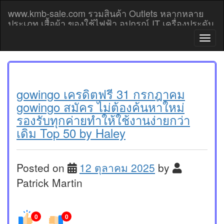
Skip
www.kmb-sale.com รวมสินค้า Outlets หลากหลาย
to
ประเภท เสื้อผ้า ของใช้ไฟฟ้า อุปกรณ์ IT เครื่องประดับ
content
โทรศัพท์มือถือ Outlet prices
T
o
g
g
l
e
gowingo เครดิตฟรี 31 กรกฎาคม
n
gowingo สมัคร ไม่ต้องค้นหาใหม่
a
รองรับทุกค่ายทำให้ใช้งานง่ายกว่า
v
เดิม Top 50 by Haley
i
g
a
t
Posted on
12 ตุลาคม 2025
by
i
o
Patrick Martin
n
0
0