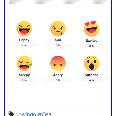
Happy
Sad
Excited
0
%
0
%
0
%
Sleepy
Angry
Surprise
0
%
0
%
0
%
gowingo สมัคร