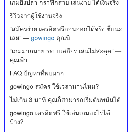
เกมยิงปลา กราฟิกสวย เล่นง่าย ได้เงินจริง
รีวิวจากผู้ใช้งานจริง
“สมัครง่าย เครดิตฟรีถอนออกได้จริง ชี้แนะ
เลย” —
gowingo
คุณบี
“เกมมากมาย ระบบเสถียร เล่นไม่สะดุด” —
คุณฟ้า
FAQ ปัญหาที่พบมาก
gowingo สมัคร ใช้เวลานานไหม?
ไม่เกิน 3 นาที คุณก็สามารถเริ่มต้นพนันได้
gowingo เครดิตฟรี ใช้เล่นเกมอะไรได้
บ้าง?