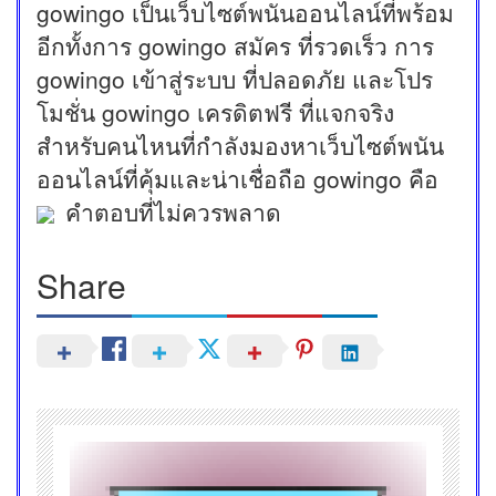
gowingo เป็นเว็บไซต์พนันออนไลน์ที่พร้อม
อีกทั้งการ gowingo สมัคร ที่รวดเร็ว การ
gowingo เข้าสู่ระบบ ที่ปลอดภัย และโปร
โมชั่น gowingo เครดิตฟรี ที่แจกจริง
สำหรับคนไหนที่กำลังมองหาเว็บไซต์พนัน
ออนไลน์ที่คุ้มและน่าเชื่อถือ gowingo คือ
คำตอบที่ไม่ควรพลาด
Share