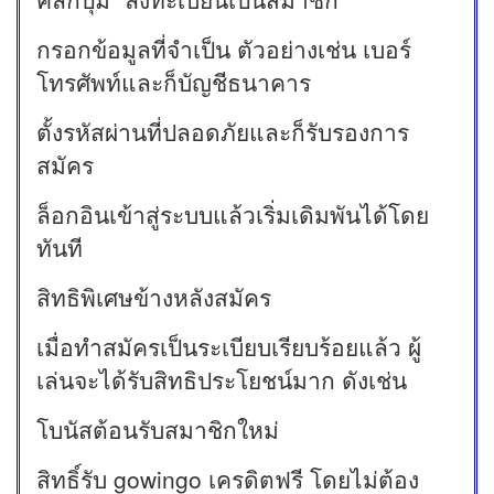
กรอกข้อมูลที่จำเป็น ตัวอย่างเช่น เบอร์
โทรศัพท์และก็บัญชีธนาคาร
ตั้งรหัสผ่านที่ปลอดภัยและก็รับรองการ
สมัคร
ล็อกอินเข้าสู่ระบบแล้วเริ่มเดิมพันได้โดย
ทันที
สิทธิพิเศษข้างหลังสมัคร
เมื่อทำสมัครเป็นระเบียบเรียบร้อยแล้ว ผู้
เล่นจะได้รับสิทธิประโยชน์มาก ดังเช่น
โบนัสต้อนรับสมาชิกใหม่
สิทธิ์รับ gowingo เครดิตฟรี โดยไม่ต้อง