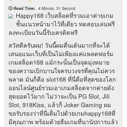
Read Time:
4 Minute, 31 Second
Happy168 เว็บสล็อตที่รวมเอาค่ายเกม
ชั้นแนวหน้ามาไว้ที่เดียว ทดสอบเล่นฟรี
ลงทะเบียนวันนี้รับเครดิตฟรี
สวัสดีครับผม! วันนี้ผมตื่นเต้นมากที่จะได้
เสนอแนะเว็บที่เป็นไม่เพียงแค่แพลตฟอร์ม
เกมสล็อต168 แม้กระนั้นเป็นจุดมุ่งหมาย
ของความเบิกบานใจครบวงจรที่คุณไม่ควร
พลาด มันก็คือ slot168 ที่นี่คือที่สุดของโลก
ออนไลน์ศูนย์รวมเอาเกมสล็อตจากค่ายดัง
สุดยอดไว้มาก ไม่ว่าจะเป็น PG Slot, Jili
Slot, 918Kiss, แล้วก็ Joker Gaming ผม
ขอรับรองว่าที่นี่เต็มไปด้วยเกมhappy168ที่
มีคุณภาพ พร้อมด้วยธีมเกมที่นานัปการแล้ว