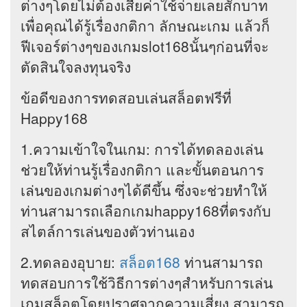
ต่างๆโดยไม่ต้องเสียค่าใช้จ่ายเลยสักบาท
เพื่อคุณได้รู้เรื่องกติกา ลักษณะเกม แล้วก็
ฟีเจอร์ต่างๆของเกมslot168นั้นๆก่อนที่จะ
ตัดสินใจลงทุนจริง
ข้อดีของการทดสอบเล่นสล็อตฟรีที่
Happy168
1.ความเข้าใจในเกม: การได้ทดลองเล่น
ช่วยให้ท่านรู้เรื่องกติกา และขั้นตอนการ
เล่นของเกมต่างๆได้ดีขึ้น ซึ่งจะช่วยทำให้
ท่านสามารถเลือกเกมhappy168ที่ตรงกับ
สไตล์การเล่นของตัวท่านเอง
2.ทดลองอุบาย:
สล็อต168
ท่านสามารถ
ทดสอบการใช้วิธีการต่างๆสำหรับการเล่น
เกมสล็อตโดยปราศจากความเสี่ยง สามารถ