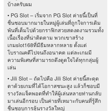
บ้างครับผม
• PG Slot – เริ่มจาก PG Slot ค่ายนี้เป็นที่
ชื่นชอบมากมายในหมู่ผู้เล่นที่ถูกใจการเดิม
พันที่เต็มไปด้วยกราฟิกสวยสดงดงามรวมทั้ง
เนื้อเรื่องที่น่าติดตาม พวกเขาสร้าง
เกมslot168ที่มีธีมหลากหลาย ตั้งแต่
โบราณคดีไปจนถึงอนาคต แต่ละเกมมี
ความพิเศษที่สามารถดึงดูดใจได้ทุกกลุ่มผู้
เล่น
• Jili Slot – ถัดไปคือ Jili Slot ค่ายนี้สะดุด
ตาด้วยเกมที่ได้โอกาสชนะสูง แล้วก็ชอบมี
รางวัลแจ็คพอตที่ทำให้ผู้เล่นหลายท่านกลับ
มาเล่นอีกรอบ เป็นค่ายที่เหมาะกับคนที่รู้สึก
ชื่นชอบการลุ้นรางวัลใหญ่