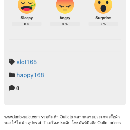
Sleepy
Angry
Surprise
0
%
0
%
0
%
slot168
happy168
0
www.kmb-sale.com รวมสินค้า Outlets หลากหลายประเภท เสื้อผ้า
ของใช้ไฟฟ้า อุปกรณ์ IT เครื่องประดับ โทรศัพท์มือถือ Outlet prices