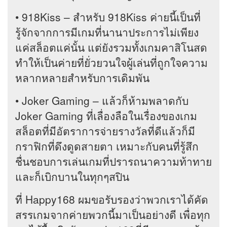
• 918Kiss – สำหรับ 918Kiss ค่ายนี้เป็นที่
รู้จักจากการมีเกมที่นานาประการไม่เพียง
แค่สล็อตแค่นั้น แต่ยังรวมทั้งเกมคาสิโนสด
ทำให้เป็นค่ายที่ยั่วยวนใจผู้เล่นที่ถูกใจความ
หลากหลายสำหรับการเดิมพัน
• Joker Gaming – แล้วก็ห้ามพลาดกับ
Joker Gaming ที่เลื่องลือในเรื่องของเกม
สล็อตที่มีอัตราการจ่ายรางวัลที่ดีแล้วก็มี
กราฟิกที่ดึงดูดสายตา เหมาะกับคนที่รู้สึก
ชื่นชอบการเล่นเกมที่ปรารถนาความท้าทาย
และก็เบิกบานในทุกๆสปิน
ที่ Happy168 ผมขอรับรองว่าพวกเราได้คัด
สรรเกมจากค่ายพวกนี้มาเป็นอย่างดี เพื่อทุก