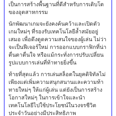
เป็นการสร้างพื้นฐานที่ดีสำหรับการเติบโต
ของอุตสาหกรรม
นักพัฒนาเกมจะยังคงค้นคว้าและเปิดตัว
เกมใหม่ๆ ที่รองรับเทคโนโลยีล้ำสมัยอยู่
เสมอ เพื่อดึงดูดความสนใจของผู้เล่น ไม่ว่า
จะเป็นฟีเจอร์ใหม่ การออกแบบกราฟิกที่น่า
ตื่นตาตื่นใจ หรือแม้กระทั่งการปรับเปลี่ยน
รูปแบบการเล่นที่ท้าทายยิ่งขึ้น
ท้ายที่สุดแล้ว การเล่นสล็อตในยุคดิจิทัลไม่
เพียงแต่เพิ่มความสนุกสนานและความท้า
ทายใหม่ๆ ให้แก่ผู้เล่น แต่ยังเป็นการสร้าง
โอกาสใหม่ๆ ในการเข้าใจและนำ
เทคโนโลยีไปใช้ประโยชน์ในวงจรชีวิต
ประจำวันอย่างมีประสิทธิภาพ