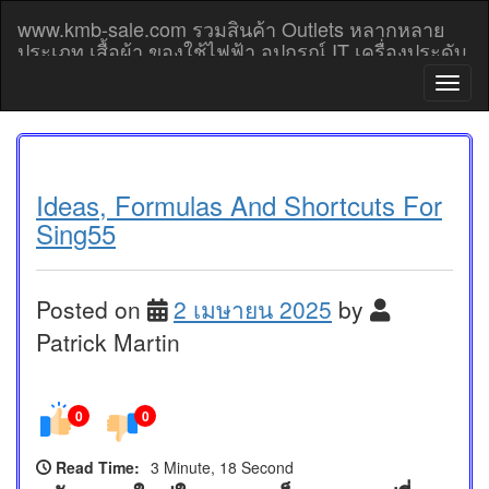
Skip
www.kmb-sale.com รวมสินค้า Outlets หลากหลาย
to
ประเภท เสื้อผ้า ของใช้ไฟฟ้า อุปกรณ์ IT เครื่องประดับ
content
โทรศัพท์มือถือ Outlet prices
T
o
g
g
l
e
Ideas, Formulas And Shortcuts For
n
Sing55
a
v
i
Posted on
2 เมษายน 2025
by
g
a
Patrick Martin
t
i
o
n
0
0
Read Time:
3 Minute, 18 Second