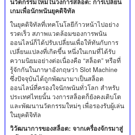
นวัตกรรมใหม่ในวงการสล็อต: การเปลี่ยน
เกมเพื่อนักพนันยุคดิจิทัล
ในยุคดิจิทัลที่เทคโนโลยีก้าวหน้าไปอย่าง
รวดเร็ว สภาพแวดล้อมของการพนัน
ออนไลน์ก็ได้ปรับเปลี่ยนเพื่อให้ทันกับการ
เปลี่ยนแปลงที่เกิดขึ้น หนึ่งในเกมที่ได้รับ
ความนิยมอย่างต่อเนื่องคือ “สล็อต” หรือที่
รู้จักกันในภาษาอังกฤษว่า Slot Machine
ซึ่งปัจจุบันได้ถูกพัฒนามาเป็นสล็อต
ออนไลน์ที่ครองใจนักพนันทั่วโลก สำหรับ
ประเทศไทยนั้น วงการสล็อตก็ยังคงเติบโต
และพัฒนานวัตกรรมใหม่ๆ เพื่อรองรับผู้เล่น
ในยุคดิจิทัล
วิวัฒนาการของสล็อต: จากเครื่องจักรมาสู่