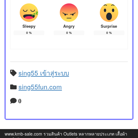
Sleepy
Angry
Surprise
0
%
0
%
0
%
sing55 เข้าสู่ระบบ
sing55fun.com
0
www.kmb-sale.com รวมสินค้า Outlets หลากหลายประเภท เสื้อผ้า