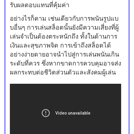
รับผลตอบแทนที่คุ้มค่า
อย่างไรก็ตาม เช่นเดียวกับการพนันรูปแบ
บอื่นๆ การเล่นสล็อตนั้นยังมีความเสี่ยงที่ผู้
เล่นจำเป็นต้องตระหนักถึง ทั้งในด้านการ
เงินและสุขภาพจิต การเข้าถึงสล็อตได้
อย่างง่ายดายอาจนำไปสู่การเล่นพนันเกิน
ระดับที่ควร ซึ่งหากขาดการควบคุมอาจส่ง
ผลกระทบต่อชีวิตส่วนตัวและสังคมผู้เล่น