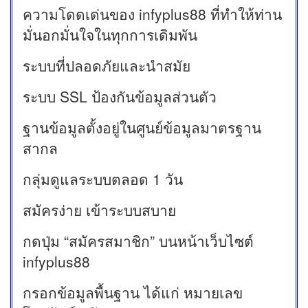
ความโดดเด่นของ infyplus88 ที่ทำให้ท่าน
มั่นอกมั่นใจในทุกการเดิมพัน
ระบบที่ปลอดภัยและนำสมัย
ระบบ SSL ป้องกันข้อมูลส่วนตัว
ฐานข้อมูลตั้งอยู่ในศูนย์ข้อมูลมาตรฐาน
สากล
กลุ่มดูแลระบบตลอด 1 วัน
สมัครง่าย เข้าระบบสบาย
กดปุ่ม “สมัครสมาชิก” บนหน้าเว็บไซต์
infyplus88
กรอกข้อมูลพื้นฐาน ได้แก่ หมายเลข